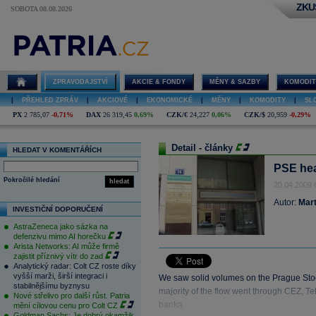
ZKU
SOBOTA 08.08.2026
ZPRAVODAJSTVÍ
AKCIE & FONDY
MĚNY & SAZBY
KOMODIT
|
PŘEHLED ZPRÁV
|
AKCIOVÉ
|
EKONOMICKÉ
|
MĚNY
|
KOMODITY
|
SL
PX
2 785,07
-0,71%
DAX
26 319,45
0,69%
CZK/€
24,227
0,06%
CZK/$
20,959
-0,29%
Detail - články
HLEDAT V KOMENTÁŘÍCH
PSE hea
Pokročilé hledání
hledat
20.04.2009 
Autor:
Mart
INVESTIČNÍ DOPORUČENÍ
AstraZeneca jako sázka na
defenzivu mimo AI horečku
Arista Networks: AI může firmě
zajistit příznivý vítr do zad
Analytický radar: Colt CZ roste díky
vyšší marži, širší integraci i
We saw solid volumes on the Prague Stoc
stabilnějšímu byznysu
majority of the flow went through CEZ, 
Nové střelivo pro další růst. Patria
banka.
mění cílovou cenu pro Colt CZ
Goldman Sachs: Je dobrý okamžik