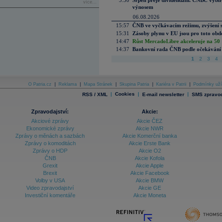
5:50
Srpen přeje dividendám. CNBC vybírá
více...
výnosem
06.08.2026
15:57
ČNB ve vyčkávacím režimu, zvýšení s
15:31
Zásoby plynu v EU jsou pro toto obdo
14:47
Růst MercadoLibre akceleruje na 50 %
14:37
Bankovní rada ČNB podle očekávání 
1
2
3
4
O Patria.cz
|
Reklama
|
Mapa Stránek
|
Skupina Patria
|
Kariéra v Patrii
|
Podmínky uží
|
Cookies
|
|
RSS / XML
E-mail newsletter
SMS zpravod
Zpravodajství:
Akcie:
Akciové zprávy
Akcie ČEZ
Ekonomické zprávy
Akcie NWR
Zprávy o měnách a sazbách
Akcie Komerční banka
Zprávy o komoditách
Akcie Erste Bank
Zprávy o HDP
Akcie O2
ČNB
Akcie Kofola
Grexit
Akcie Apple
Brexit
Akcie Facebook
Volby v USA
Akcie BMW
Video zpravodajství
Akcie GE
Investiční komentáře
Akcie Moneta