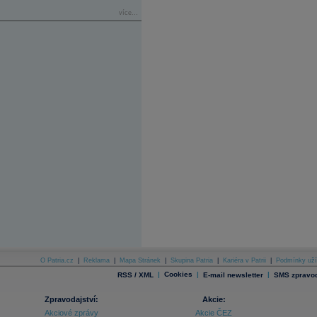
více...
O Patria.cz
|
Reklama
|
Mapa Stránek
|
Skupina Patria
|
Kariéra v Patrii
|
Podmínky uží
|
Cookies
|
|
RSS / XML
E-mail newsletter
SMS zpravod
Zpravodajství:
Akcie:
Akciové zprávy
Akcie ČEZ