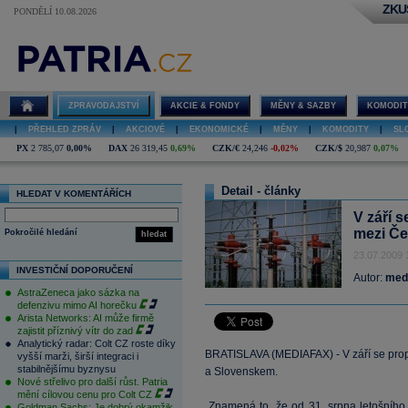
ZKU
PONDĚLÍ 10.08.2026
ZPRAVODAJSTVÍ
AKCIE & FONDY
MĚNY & SAZBY
KOMODIT
|
PŘEHLED ZPRÁV
|
AKCIOVÉ
|
EKONOMICKÉ
|
MĚNY
|
KOMODITY
|
SL
PX
2 785,07
0,00%
DAX
26 319,45
0,69%
CZK/€
24,246
-0,02%
CZK/$
20,987
0,07%
Detail - články
HLEDAT V KOMENTÁŘÍCH
V září s
mezi Č
Pokročilé hledání
hledat
23.07.2009 
INVESTIČNÍ DOPORUČENÍ
Autor:
med
AstraZeneca jako sázka na
defenzivu mimo AI horečku
Arista Networks: AI může firmě
zajistit příznivý vítr do zad
Analytický radar: Colt CZ roste díky
BRATISLAVA (MEDIAFAX) - V září se propo
vyšší marži, širší integraci i
stabilnějšímu byznysu
a Slovenskem.
Nové střelivo pro další růst. Patria
mění cílovou cenu pro Colt CZ
„Znamená to, že od 31. srpna letošníh
Goldman Sachs: Je dobrý okamžik