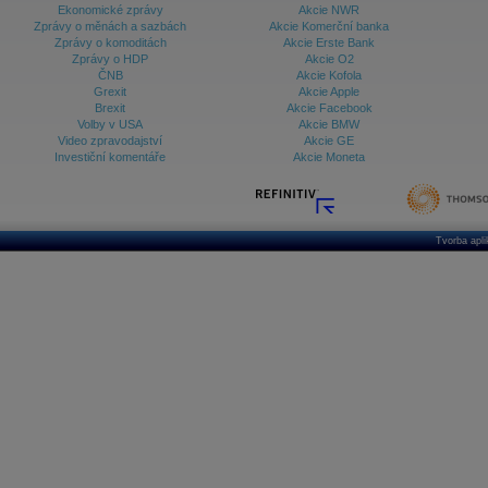
Ekonomické zprávy
Akcie NWR
Zprávy o měnách a sazbách
Akcie Komerční banka
Zprávy o komoditách
Akcie Erste Bank
Zprávy o HDP
Akcie O2
ČNB
Akcie Kofola
Grexit
Akcie Apple
Brexit
Akcie Facebook
Volby v USA
Akcie BMW
Video zpravodajství
Akcie GE
Investiční komentáře
Akcie Moneta
Tvorba apl