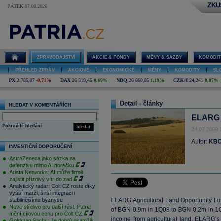
ZKU
PÁTEK 07.08.2026
ZPRAVODAJSTVÍ
AKCIE & FONDY
MĚNY & SAZBY
KOMODIT
|
PŘEHLED ZPRÁV
|
AKCIOVÉ
|
EKONOMICKÉ
|
MĚNY
|
KOMODITY
|
SL
PX
2 785,07
-0,71%
DAX
26 319,45
0,69%
NDQ
26 660,85
1,19%
CZK/€
24,241
0,07%
Detail - články
HLEDAT V KOMENTÁŘÍCH
ELARG -
Pokročilé hledání
hledat
24.07.2009 
Autor:
KBC
INVESTIČNÍ DOPORUČENÍ
AstraZeneca jako sázka na
defenzivu mimo AI horečku
Arista Networks: AI může firmě
zajistit příznivý vítr do zad
Analytický radar: Colt CZ roste díky
vyšší marži, širší integraci i
stabilnějšímu byznysu
ELARG Agricultural Land Opportunity Fu
Nové střelivo pro další růst. Patria
of BGN 0.9m in 1Q08 to BGN 0.2m in 1Q0
mění cílovou cenu pro Colt CZ
income from agricultural land. ELARG’s
Goldman Sachs: Je dobrý okamžik