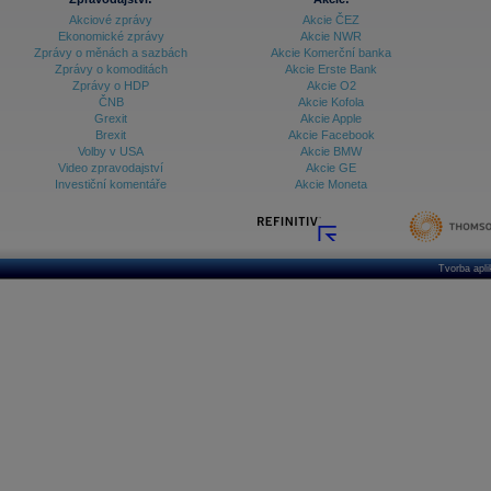
Akciové zprávy
Akcie ČEZ
Ekonomické zprávy
Akcie NWR
Zprávy o měnách a sazbách
Akcie Komerční banka
Zprávy o komoditách
Akcie Erste Bank
Zprávy o HDP
Akcie O2
ČNB
Akcie Kofola
Grexit
Akcie Apple
Brexit
Akcie Facebook
Volby v USA
Akcie BMW
Video zpravodajství
Akcie GE
Investiční komentáře
Akcie Moneta
Tvorba apl