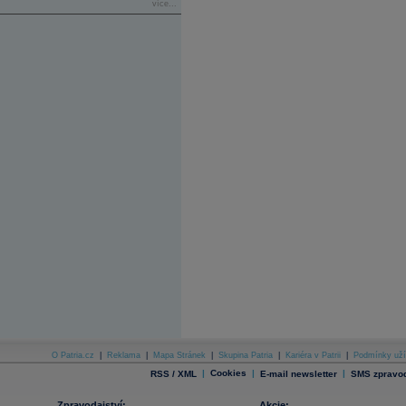
více...
O Patria.cz
|
Reklama
|
Mapa Stránek
|
Skupina Patria
|
Kariéra v Patrii
|
Podmínky uží
|
Cookies
|
|
RSS / XML
E-mail newsletter
SMS zpravod
Zpravodajství:
Akcie: