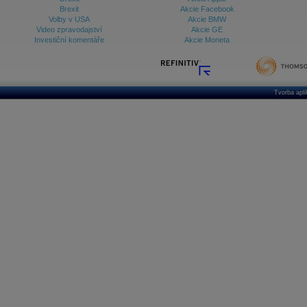
Brexit
Akcie Facebook
Volby v USA
Akcie BMW
Video zpravodajství
Akcie GE
Investiční komentáře
Akcie Moneta
Tvorba apl