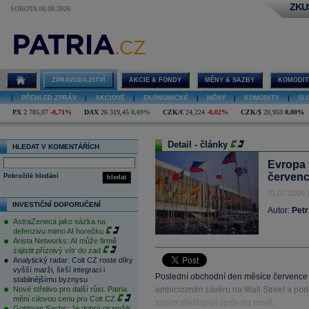
ZKU
SOBOTA 08.08.2026
ZPRAVODAJSTVÍ
AKCIE & FONDY
MĚNY & SAZBY
KOMODIT
|
PŘEHLED ZPRÁV
|
AKCIOVÉ
|
EKONOMICKÉ
|
MĚNY
|
KOMODITY
|
SL
PX
2 785,07
-0,71%
DAX
26 319,45
0,69%
CZK/€
24,224
-0,02%
CZK/$
20,959
0,00%
Detail - články
HLEDAT V KOMENTÁŘÍCH
Evropa 
červen
Pokročilé hledání
hledat
31.07.2009 
INVESTIČNÍ DOPORUČENÍ
Autor:
Petr
AstraZeneca jako sázka na
defenzivu mimo AI horečku
Arista Networks: AI může firmě
zajistit příznivý vítr do zad
Analytický radar: Colt CZ roste díky
vyšší marži, širší integraci i
Poslední obchodní den měsíce července z
stabilnějšímu byznysu
Nové střelivo pro další růst. Patria
ambiciozním závěru na Wall Street a podo
mění cílovou cenu pro Colt CZ
zatém přešlapují spíše na místě.
Goldman Sachs: Je dobrý okamžik