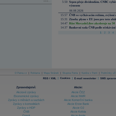
více...
5:50
Srpen přeje dividendám. CNBC vybírá
výnosem
06.08.2026
15:57
ČNB ve vyčkávacím režimu, zvýšení s
15:31
Zásoby plynu v EU jsou pro toto obdo
14:47
Růst MercadoLibre akceleruje na 50 %
14:37
Bankovní rada ČNB podle očekávání 
1
2
3
4
O Patria.cz
|
Reklama
|
Mapa Stránek
|
Skupina Patria
|
Kariéra v Patrii
|
Podmínky uží
|
Cookies
|
|
RSS / XML
E-mail newsletter
SMS zpravod
Zpravodajství:
Akcie:
Akciové zprávy
Akcie ČEZ
Ekonomické zprávy
Akcie NWR
Zprávy o měnách a sazbách
Akcie Komerční banka
Zprávy o komoditách
Akcie Erste Bank
Zprávy o HDP
Akcie O2
ČNB
Akcie Kofola
Grexit
Akcie Apple