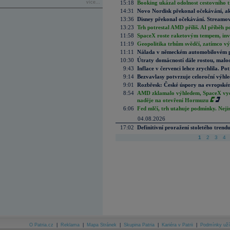
více...
15:18
Booking ukázal odolnost cestovního trh
14:31
Novo Nordisk překonal očekávání, akci
13:36
Disney překonal očekávání. Streamova
13:23
Trh potrestal AMD příliš. AI příběh p
11:58
SpaceX roste raketovým tempem, inves
11:19
Geopolitika trhům svědčí, zatímco v
11:11
Nálada v německém automobilovém prů
10:30
Útraty domácností dále rostou, malo
9:43
Inflace v červenci lehce zrychlila. Pot
9:14
Bezvavlasy potvrzuje celoroční výhl
9:01
Rozbřesk: České úspory na evropském
8:54
AMD zklamalo výhledem, SpaceX vydě
naděje na otevření Hormuzu
6:06
Fed mlčí, trh utahuje podmínky. Nejis
04.08.2026
17:02
Definitivní proražení stoletého trend
1
2
3
4
O Patria.cz
|
Reklama
|
Mapa Stránek
|
Skupina Patria
|
Kariéra v Patrii
|
Podmínky uží