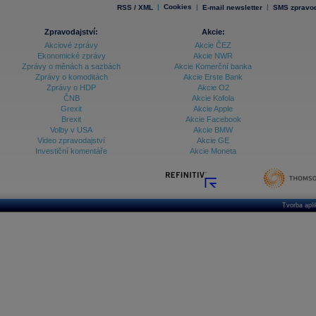
|
Cookies
|
|
RSS / XML
E-mail newsletter
SMS zpravod
Zpravodajství:
Akcie:
Akciové zprávy
Akcie ČEZ
Ekonomické zprávy
Akcie NWR
Zprávy o měnách a sazbách
Akcie Komerční banka
Zprávy o komoditách
Akcie Erste Bank
Zprávy o HDP
Akcie O2
ČNB
Akcie Kofola
Grexit
Akcie Apple
Brexit
Akcie Facebook
Volby v USA
Akcie BMW
Video zpravodajství
Akcie GE
Investiční komentáře
Akcie Moneta
Tvorba apl