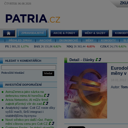
ZKU
ČTVRTEK 06.08.2026
ZPRAVODAJSTVÍ
AKCIE & FONDY
MĚNY & SAZBY
KOMODIT
|
PŘEHLED ZPRÁV
|
AKCIOVÉ
|
EKONOMICKÉ
|
MĚNY
|
KOMODITY
|
SL
PX
2 801,35
1,17%
DAX
26 131,06
0,02%
NDQ
26 363,44
-0,83%
CZK/€
24,176
0,02%
Detail - články
HLEDAT V KOMENTÁŘÍCH
Eurodol
měny v 
Pokročilé hledání
hledat
18.01.2012 
INVESTIČNÍ DOPORUČENÍ
Autor:
Tom
AstraZeneca jako sázka na
defenzivu mimo AI horečku
Arista Networks: AI může firmě
zajistit příznivý vítr do zad
Analytický radar: Colt CZ roste díky
vyšší marži, širší integraci i
stabilnějšímu byznysu
Nové střelivo pro další růst. Patria
mění cílovou cenu pro Colt CZ
Goldman Sachs: Je dobrý okamžik