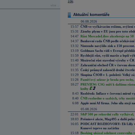
zde
.
více...
Aktuální komentáře
06.08.2026
15:57
ČNB ve vyčkávacím režimu, zvýšení s
15:31
Zásoby plynu v EU jsou pro toto obdo
14:47
Růst MercadoLibre akceleruje na 50 %
14:37
Bankovní rada ČNB podle očekávání 
13:32
Nintendo navýšilo zisk o 150 procen
13:19
Goldman Sachs vidí v Evropě přehlíže
11:59
Rychlejší růst, vyšší marže a lepší v
11:40
Meziroční růst stavební výroby v ČR
11:37
Zahraniční obchod ČR v červnu skonč
11:35
Český průmysl zakončil druhé čtvrtlet
11:29
Skupina ČSOB v 1. pololetí: Velký zá
11:26
Paměťový sektor je brzda pro techy,
10:27
PREVIEW: CSG míří k dalšímu růstu.
knihy
8:43
Rozbřesk: Inflace v červenci mírně v
8:40
ČNB rozhodne o sazbách, trhy mezitím
6:08
Apple není AI firma. Jeho síla stojí n
05.08.2026
22:01
S&P 500 po rekordní rally vyčkával,
18:03
Prémiové akcie, Mag495 a další pokr
16:05
PODCAST ROZHOVORY: Eli Lilly vs. 
Kunové teprve na začátku
15:18
Booking ukázal odolnost cestovního trh