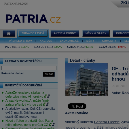
ZKU
PÁTEK 07.08.2026
ZPRAVODAJSTVÍ
AKCIE & FONDY
MĚNY & SAZBY
KOMODIT
|
PŘEHLED ZPRÁV
|
AKCIOVÉ
|
EKONOMICKÉ
|
MĚNY
|
KOMODITY
|
SL
PX
2 805,12
1,30%
DAX
26 140,13
0,05%
CZK/€
24,222
0,01%
CZK/$
21,020
-0,03%
Detail - články
HLEDAT V KOMENTÁŘÍCH
GE - Tr
odhadů,
Pokročilé hledání
hledat
hrnou
INVESTIČNÍ DOPORUČENÍ
20.01.2012 
AstraZeneca jako sázka na
Autor:
Red
defenzivu mimo AI horečku
Arista Networks: AI může firmě
zajistit příznivý vítr do zad
Analytický radar: Colt CZ roste díky
vyšší marži, širší integraci i
Aktualizováno
stabilnějšímu byznysu
Nové střelivo pro další růst. Patria
Americký koncern
General Electric
vykáz
mění cílovou cenu pro Colt CZ
necelé procento na 3,93 miliardy dolarů
Goldman Sachs: Je dobrý okamžik