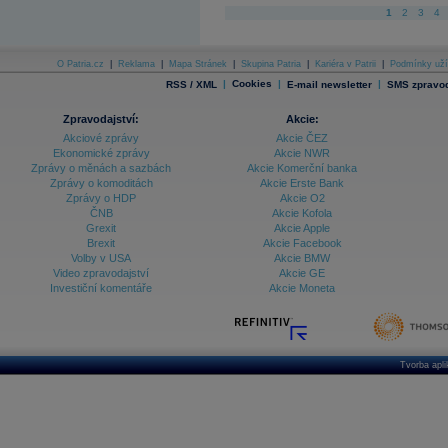
1
2
3
4
O Patria.cz
|
Reklama
|
Mapa Stránek
|
Skupina Patria
|
Kariéra v Patrii
|
Podmínky uží
|
Cookies
|
|
RSS / XML
E-mail newsletter
SMS zpravod
Zpravodajství:
Akcie:
Akciové zprávy
Akcie ČEZ
Ekonomické zprávy
Akcie NWR
Zprávy o měnách a sazbách
Akcie Komerční banka
Zprávy o komoditách
Akcie Erste Bank
Zprávy o HDP
Akcie O2
ČNB
Akcie Kofola
Grexit
Akcie Apple
Brexit
Akcie Facebook
Volby v USA
Akcie BMW
Video zpravodajství
Akcie GE
Investiční komentáře
Akcie Moneta
Tvorba apl