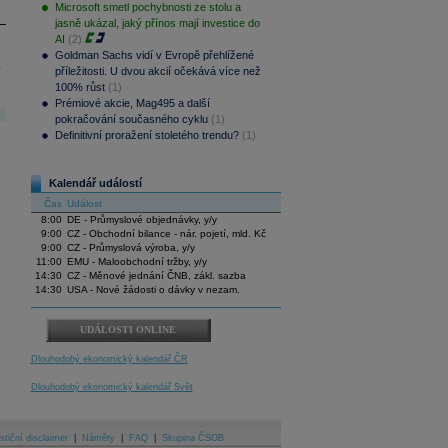
Microsoft smetl pochybnosti ze stolu a
jasně ukázal, jaký přínos mají investice do
AI
(2)
Goldman Sachs vidí v Evropě přehlížené
.
příležitosti. U dvou akcií očekává více než
100% růst
(1)
Prémiové akcie, Mag495 a další
pokračování současného cyklu
(1)
Definitivní proražení stoletého trendu?
(1)
Kalendář událostí
Čas
Událost
8:00
DE - Průmyslové objednávky, y/y
9:00
CZ - Obchodní bilance - nár. pojetí, mld. Kč
9:00
CZ - Průmyslová výroba, y/y
11:00
EMU - Maloobchodní tržby, y/y
14:30
CZ - Měnové jednání ČNB, zákl. sazba
14:30
USA - Nové žádosti o dávky v nezam.
UDÁLOSTI ONLINE
Dlouhodobý ekonomický kalendář ČR
Dlouhodobý ekonomický kalendář Svět
stiční disclaimer
|
Náměty
|
FAQ
|
Skupina ČSOB