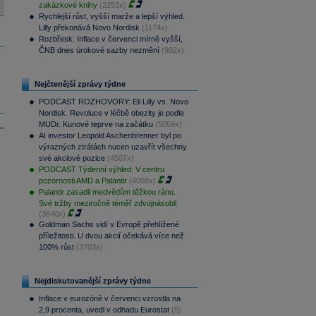
zakázkové knihy
(2253x)
Rychlejší růst, vyšší marže a lepší výhled.
Lilly překonává Novo Nordisk
(1174x)
Rozbřesk: Inflace v červenci mírně vyšší,
ČNB dnes úrokové sazby nezmění
(902x)
Nejčtenější zprávy týdne
PODCAST ROZHOVORY: Eli Lilly vs. Novo
Nordisk. Revoluce v léčbě obezity je podle
MUDr. Kunové teprve na začátku
(5059x)
AI investor Leopold Aschenbrenner byl po
výrazných ztrátách nucen uzavřít všechny
své akciové pozice
(4507x)
PODCAST Týdenní výhled: V centru
pozornosti AMD a Palantir
(4008x)
Palantir zasadil medvědům těžkou ránu.
Své tržby meziročně téměř zdvojnásobil
(3840x)
Goldman Sachs vidí v Evropě přehlížené
příležitosti. U dvou akcií očekává více než
100% růst
(3703x)
Nejdiskutovanější zprávy týdne
Inflace v eurozóně v červenci vzrostla na
2,9 procenta, uvedl v odhadu Eurostat
(5)