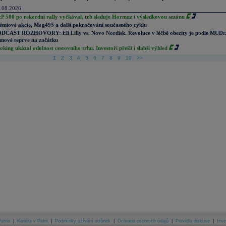
.08.2026
P 500 po rekordní rally vyčkával, trh sleduje Hormuz i výsledkovou sezónu
émiové akcie, Mag495 a další pokračování současného cyklu
DCAST ROZHOVORY: Eli Lilly vs. Novo Nordisk. Revoluce v léčbě obezity je podle MUDr
nové teprve na začátku
oking ukázal odolnost cestovního trhu. Investoři přešli i slabší výhled
1
2
3
4
5
6
7
8
9
10
>>
atria
|
Kariéra v Patrii
|
Podmínky užívání stránek
|
Ochrana osobních údajů
|
Pravidla diskuse
|
Inve