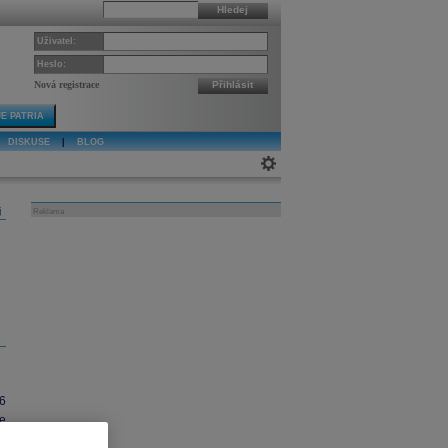
Hledej
Uživatel:
Heslo:
Nová registrace
Přihlásit
E PATRIA
DISKUSE
|
BLOG
j
Reklama
96
e