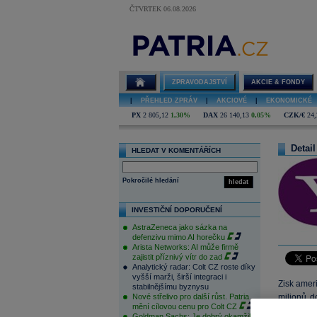
ČTVRTEK 06.08.2026
ZPRAVODAJSTVÍ
AKCIE & FONDY
|
PŘEHLED ZPRÁV
|
AKCIOVÉ
|
EKONOMICKÉ
PX
2 805,12
1,30%
DAX
26 140,13
0,05%
CZK/€
24,
Detail
HLEDAT V KOMENTÁŘÍCH
Pokročilé hledání
hledat
INVESTIČNÍ DOPORUČENÍ
AstraZeneca jako sázka na
defenzivu mimo AI horečku
Arista Networks: AI může firmě
zajistit příznivý vítr do zad
Analytický radar: Colt CZ roste díky
vyšší marži, širší integraci i
Zisk amer
stabilnějšímu byznysu
Nové střelivo pro další růst. Patria
milionů
d
mění cílovou cenu pro Colt CZ
propadajíc
Goldman Sachs: Je dobrý okamžik