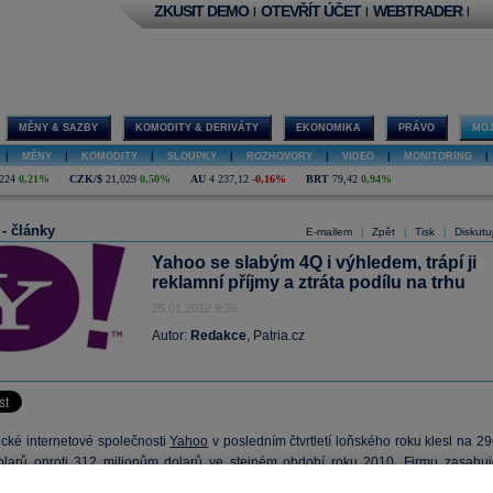
ZKUSIT DEMO
OTEVŘÍT ÚČET
WEBTRADER
|
|
|
MĚNY & SAZBY
KOMODITY & DERIVÁTY
EKONOMIKA
PRÁVO
MOJ
|
MĚNY
|
KOMODITY
|
SLOUPKY
|
ROZHOVORY
|
VIDEO
|
MONITORING
|
224
0,21%
CZK/$
21,029
0,50%
AU
4 237,12
-0,16%
BRT
79,42
0,94%
 - články
E-mailem
Zpět
Tisk
Diskutu
|
|
|
Yahoo se slabým 4Q i výhledem, trápí ji
reklamní příjmy a ztráta podílu na trhu
25.01.2012 9:26
Autor:
Redakce
, Patria.cz
ické internetové společnosti
Yahoo
v posledním čtvrtletí loňského roku klesl na 2
olarů
oproti 312 milionům
dolarů
ve stejném období roku 2010. Firmu zasahuj
í internetová reklama a postupná ztráta podílu na trhu.