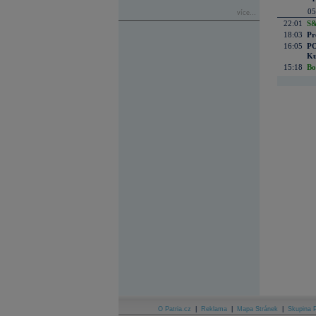
05
více...
22:01
S&
18:03
Pr
16:05
PO
Ku
15:18
Bo
O Patria.cz
|
Reklama
|
Mapa Stránek
|
Skupina P