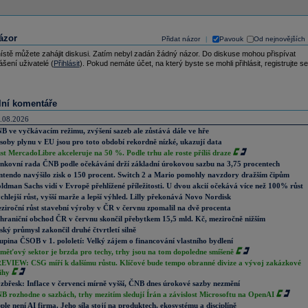
ázor
Přidat názor
Pavouk
Od nejnovějších
|
ístě můžete zahájit diskusi. Zatím nebyl zadán žádný názor. Do diskuse mohou přispívat
ášení uživatelé (
Přihlásit
). Pokud nemáte účet, na který byste se mohli přihlásit, registrujte se
lní komentáře
.08.2026
B ve vyčkávacím režimu, zvýšení sazeb ale zůstává dále ve hře
soby plynu v EU jsou pro toto období rekordně nízké, ukazují data
st MercadoLibre akceleruje na 50 %. Podle trhu ale roste příliš draze
nkovní rada ČNB podle očekávání drží základní úrokovou sazbu na 3,75 procentech
ntendo navýšilo zisk o 150 procent. Switch 2 a Mario pomohly navzdory dražším čipům
ldman Sachs vidí v Evropě přehlížené příležitosti. U dvou akcií očekává více než 100% růst
chlejší růst, vyšší marže a lepší výhled. Lilly překonává Novo Nordisk
ziroční růst stavební výroby v ČR v červnu zpomalil na dvě procenta
hraniční obchod ČR v červnu skončil přebytkem 15,5 mld. Kč, meziročně nižším
ský průmysl zakončil druhé čtvrtletí silně
upina ČSOB v 1. pololetí: Velký zájem o financování vlastního bydlení
měťový sektor je brzda pro techy, trhy jsou na tom dopoledne smíšeně
EVIEW: CSG míří k dalšímu růstu. Klíčové bude tempo obranné divize a vývoj zakázkové
ihy
zbřesk: Inflace v červenci mírně vyšší, ČNB dnes úrokové sazby nezmění
B rozhodne o sazbách, trhy mezitím sledují Írán a závislost Microsoftu na OpenAI
ple není AI firma. Jeho síla stojí na produktech, ekosystému a disciplíně