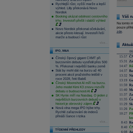
Reklama
Rychlejší růst, vyšší marže a lepší
výhled. Lilly překonává Novo
Nordisk
Váš n
Booking ukázal odolnost cestovního
trhu. Investoři přešli i slabší výhled
Na tomto m
pouze přihl
Novo Nordisk překonal očekávání,
zde
.
akcie přesto klesají. Investoři řeší
marže a budoucí růst
více...
Aktuá
IPO, M&A
06
15:57
ČN
Čínský čipový gigant CXMT při
15:31
Zá
burzovním debutu vystřelil přes 500
14:47
Rů
%. Překonal i největší banku země
Stát by mohl dát na burzu až 40
14:37
Ba
procent akcií pražského letiště v
13:32
Ni
roce 2028, řekl Babiš
13:19
Go
Čínský Moonshot AI míří na burzu.
11:59
Ry
Jeho model Kimi K3 znovu rozvířil
11:40
Me
debatu o budoucnosti AI
11:37
Za
SK Hynix míří na Nasdaq. O jeden z
11:35
Če
největších burzovních debutů v
historii je obrovský zájem
11:29
Sk
Nová vlna mega IPO hýbe trhy.
11:26
Pa
Rychlé zařazování do indexů
10:27
PR
přináší šance i rizika
kn
více...
8:43
Ro
8:40
ČN
TÝDENNÍ PŘEHLEDY
6:08
Ap