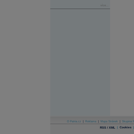
více...
O Patria.cz
|
Reklama
|
Mapa Stránek
|
Skupina P
|
Cookies
RSS / XML