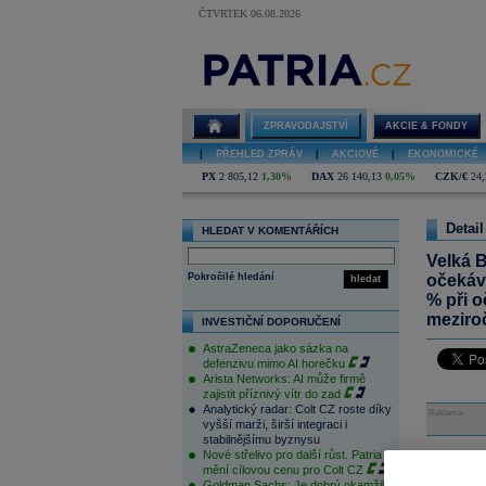
ČTVRTEK 06.08.2026
ZPRAVODAJSTVÍ
AKCIE & FONDY
|
PŘEHLED ZPRÁV
|
AKCIOVÉ
|
EKONOMICKÉ
PX
2 805,12
1,30%
DAX
26 140,13
0,05%
CZK/€
24,
Detail
HLEDAT V KOMENTÁŘÍCH
Velká B
Pokročilé hledání
očekává
hledat
% při o
meziro
INVESTIČNÍ DOPORUČENÍ
AstraZeneca jako sázka na
defenzivu mimo AI horečku
Arista Networks: AI může firmě
zajistit příznivý vítr do zad
Analytický radar: Colt CZ roste díky
Reklama
vyšší marži, širší integraci i
stabilnějšímu byznysu
Nové střelivo pro další růst. Patria
mění cílovou cenu pro Colt CZ
Váš n
Goldman Sachs: Je dobrý okamžik