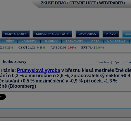
ZKUSIT DEMO
OTEVŘÍT ÚČET
WEBTRADER
|
|
|
MĚNY & SAZBY
KOMODITY & DERIVÁTY
EKONOMIKA
PRÁVO
MOJ
|
MĚNY
|
KOMODITY
|
SLOUPKY
|
ROZHOVORY
|
VIDEO
|
MONITORING
|
224
0,22%
CZK/$
21,024
0,48%
AU
4 240,06
-0,09%
BRT
79,42
0,94%
 - horké zprávy
|
|
E-mailem
Zpět
Tis
ritánie:
Průmyslová výroba
v březnu klesá meziměsíčně dl
ní o 0,3 % a meziročně o 2,6 %, zpracovatelský sektor +0,9
čekávání +0,5 % meziměsíčně a -0,9 % při oček. -1,3 %
čně (Bloomberg)
ázor
Přidat názor
Pavouk
Od nejnovějších
|