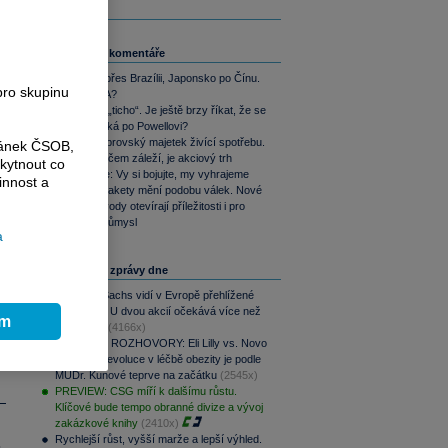
Související komentáře
Od SSSR přes Brazílii, Japonsko po Čínu.
pro skupinu
Nebo i USA?
Warshovo „ticho“. Je ještě brzy říkat, že se
trhům stýská po Powellovi?
Yardeni: Obrovský majetek živící spotřebu.
ránek ČSOB,
Jediné, na čem záleží, je akciový trh
kytnout co
Perly týdne: Vy si bojujte, my vyhrajeme
innost a
Balistické rakety mění podobu válek. Nové
zbrojní závody otevírají příležitosti i pro
obranný průmysl
a
Nejčtenější zprávy dne
Goldman Sachs vidí v Evropě přehlížené
příležitosti. U dvou akcií očekává více než
ím
100% růst
(4166x)
PODCAST ROZHOVORY: Eli Lilly vs. Novo
Nordisk. Revoluce v léčbě obezity je podle
MUDr. Kunové teprve na začátku
(2545x)
PREVIEW: CSG míří k dalšímu růstu.
Klíčové bude tempo obranné divize a vývoj
zakázkové knihy
(2410x)
Rychlejší růst, vyšší marže a lepší výhled.
.