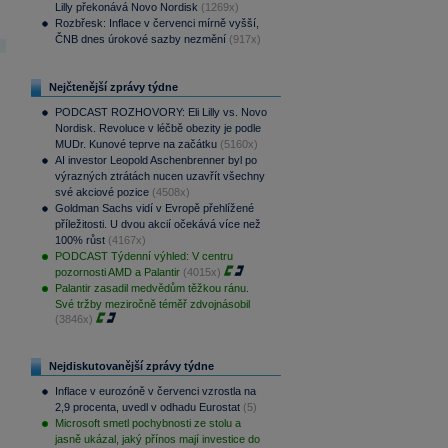
Lilly překonává Novo Nordisk
(1269x)
Rozbřesk: Inflace v červenci mírně vyšší,
ČNB dnes úrokové sazby nezmění
(917x)
Nejčtenější zprávy týdne
PODCAST ROZHOVORY: Eli Lilly vs. Novo
Nordisk. Revoluce v léčbě obezity je podle
MUDr. Kunové teprve na začátku
(5160x)
AI investor Leopold Aschenbrenner byl po
výrazných ztrátách nucen uzavřít všechny
své akciové pozice
(4508x)
Goldman Sachs vidí v Evropě přehlížené
příležitosti. U dvou akcií očekává více než
100% růst
(4167x)
PODCAST Týdenní výhled: V centru
pozornosti AMD a Palantir
(4015x)
Palantir zasadil medvědům těžkou ránu.
Své tržby meziročně téměř zdvojnásobil
(3846x)
Nejdiskutovanější zprávy týdne
Inflace v eurozóně v červenci vzrostla na
2,9 procenta, uvedl v odhadu Eurostat
(5)
Microsoft smetl pochybnosti ze stolu a
jasně ukázal, jaký přínos mají investice do