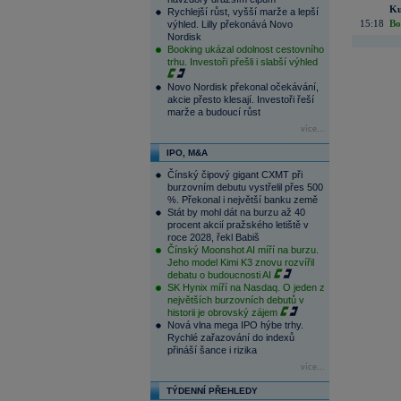
Ku
Rychlejší růst, vyšší marže a lepší
15:18
Bo
výhled. Lilly překonává Novo
Nordisk
Booking ukázal odolnost cestovního
trhu. Investoři přešli i slabší výhled
Novo Nordisk překonal očekávání,
akcie přesto klesají. Investoři řeší
marže a budoucí růst
více...
IPO, M&A
Čínský čipový gigant CXMT při
burzovním debutu vystřelil přes 500
%. Překonal i největší banku země
Stát by mohl dát na burzu až 40
procent akcií pražského letiště v
roce 2028, řekl Babiš
Čínský Moonshot AI míří na burzu.
Jeho model Kimi K3 znovu rozvířil
debatu o budoucnosti AI
SK Hynix míří na Nasdaq. O jeden z
největších burzovních debutů v
historii je obrovský zájem
Nová vlna mega IPO hýbe trhy.
Rychlé zařazování do indexů
přináší šance i rizika
více...
TÝDENNÍ PŘEHLEDY