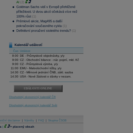
AI
(2)
Goldman Sachs vidí v Evropě přehlížené
příležitosti. U dvou akcií očekává více než
100% růst
(1)
Prémiové akcie, Mag495 a další
pokračování současného cyklu
(1)
Definitivní proražení stoletého trendu?
(1)
Kalendář událostí
Čas
Událost
8:00
DE - Průmyslové objednávky, y/y
9:00
CZ - Obchodní bilance - nár. pojetí, mld. Kč
9:00
CZ - Průmyslová výroba, y/y
11:00
EMU - Maloobchodní tržby, y/y
14:30
CZ - Měnové jednání ČNB, zákl. sazba
14:30
USA - Nové žádosti o dávky v nezam.
UDÁLOSTI ONLINE
Dlouhodobý ekonomický kalendář ČR
Dlouhodobý ekonomický kalendář Svět
stiční disclaimer
|
Náměty
|
FAQ
|
Skupina ČSOB
a
|
=
placený obsah