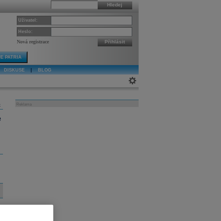
Hledej
Uživatel:
Heslo:
Nová registrace
Přihlásit
E PATRIA
DISKUSE
|
BLOG
k
Reklama
e