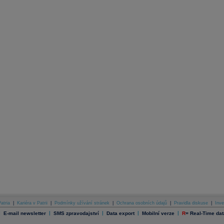
atria
|
Kariéra v Patrii
|
Podmínky užívání stránek
|
Ochrana osobních údajů
|
Pravidla diskuse
|
Inve
|
|
|
|
|
E-mail newsletter
SMS zpravodajství
Data export
Mobilní verze
R
=
Real-Time dat