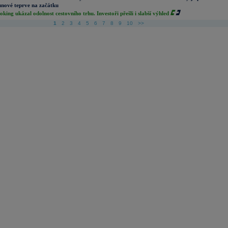
nové teprve na začátku
oking ukázal odolnost cestovního trhu. Investoři přešli i slabší výhled
1
2
3
4
5
6
7
8
9
10
>>