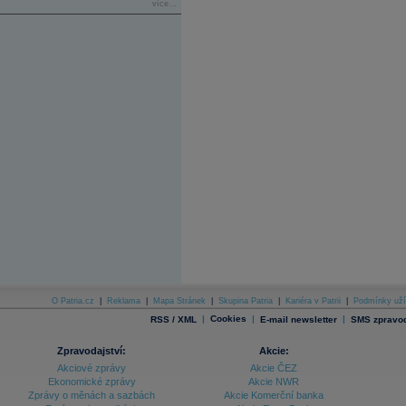
více...
O Patria.cz
|
Reklama
|
Mapa Stránek
|
Skupina Patria
|
Kariéra v Patrii
|
Podmínky uží
|
Cookies
|
|
RSS / XML
E-mail newsletter
SMS zpravod
Zpravodajství:
Akcie:
Akciové zprávy
Akcie ČEZ
Ekonomické zprávy
Akcie NWR
Zprávy o měnách a sazbách
Akcie Komerční banka