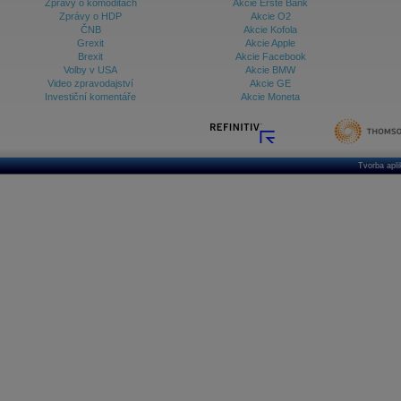
Zprávy o komoditách
Akcie Erste Bank
Zprávy o HDP
Akcie O2
ČNB
Akcie Kofola
Grexit
Akcie Apple
Brexit
Akcie Facebook
Volby v USA
Akcie BMW
Video zpravodajství
Akcie GE
Investiční komentáře
Akcie Moneta
Tvorba apl