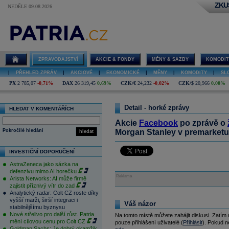
ZKU
NEDĚLE 09.08.2026
ZPRAVODAJSTVÍ
AKCIE & FONDY
MĚNY & SAZBY
KOMODIT
|
PŘEHLED ZPRÁV
|
AKCIOVÉ
|
EKONOMICKÉ
|
MĚNY
|
KOMODITY
|
SL
PX
2 785,07
-0,71%
DAX
26 319,45
0,69%
CZK/€
24,232
-0,02%
CZK/$
20,966
0,00%
Detail - horké zprávy
HLEDAT V KOMENTÁŘÍCH
Akcie
Facebook
po zprávě o
Pokročilé hledání
Morgan Stanley v premarketu 
hledat
INVESTIČNÍ DOPORUČENÍ
AstraZeneca jako sázka na
defenzivu mimo AI horečku
Reklama
Arista Networks: AI může firmě
zajistit příznivý vítr do zad
Analytický radar: Colt CZ roste díky
vyšší marži, širší integraci i
Váš názor
stabilnějšímu byznysu
Nové střelivo pro další růst. Patria
Na tomto místě můžete zahájit diskusi. Zatím
mění cílovou cenu pro Colt CZ
pouze přihlášení uživatelé (
Přihlásit
). Pokud ne
Goldman Sachs: Je dobrý okamžik