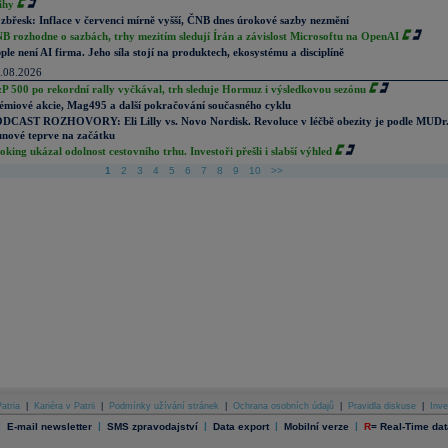
ihy
zbřesk: Inflace v červenci mírně vyšší, ČNB dnes úrokové sazby nezmění
B rozhodne o sazbách, trhy mezitím sledují Írán a závislost Microsoftu na OpenAI
ple není AI firma. Jeho síla stojí na produktech, ekosystému a disciplíně
.08.2026
P 500 po rekordní rally vyčkával, trh sleduje Hormuz i výsledkovou sezónu
émiové akcie, Mag495 a další pokračování současného cyklu
DCAST ROZHOVORY: Eli Lilly vs. Novo Nordisk. Revoluce v léčbě obezity je podle MUDr
nové teprve na začátku
oking ukázal odolnost cestovního trhu. Investoři přešli i slabší výhled
1
2
3
4
5
6
7
8
9
10
>>
atria
|
Kariéra v Patrii
|
Podmínky užívání stránek
|
Ochrana osobních údajů
|
Pravidla diskuse
|
Inve
|
|
|
|
|
E-mail newsletter
SMS zpravodajství
Data export
Mobilní verze
R
=
Real-Time dat