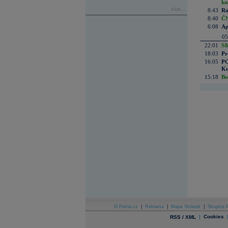
kn
více...
8:43
Ro
8:40
ČN
6:08
Ap
05
22:01
S&
18:03
Pr
16:05
PO
Ku
15:18
Bo
O Patria.cz
|
Reklama
|
Mapa Stránek
|
Skupina P
|
Cookies
RSS / XML