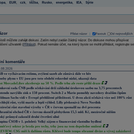
opa
,
EUR
,
czk
,
těžba
,
Rusko
,
energetika
,
IEA
,
Sýrie
ázor
Přidat názor
Pavouk
Od nejnovějších
|
ístě můžete zahájit diskusi. Zatím nebyl zadán žádný názor. Do diskuse mohou přispívat
ášení uživatelé (
Přihlásit
). Pokud nemáte účet, na který byste se mohli přihlásit, registrujte se
lní komentáře
.08.2026
B ve vyčkávacím režimu, zvýšení sazeb ale zůstává dále ve hře
soby plynu v EU jsou pro toto období rekordně nízké, ukazují data
st MercadoLibre akceleruje na 50 %. Podle trhu ale roste příliš draze
nkovní rada ČNB podle očekávání drží základní úrokovou sazbu na 3,75 procentech
ntendo navýšilo zisk o 150 procent. Switch 2 a Mario pomohly navzdory dražším čipům
ldman Sachs vidí v Evropě přehlížené příležitosti. U dvou akcií očekává více než 100% růst
chlejší růst, vyšší marže a lepší výhled. Lilly překonává Novo Nordisk
ziroční růst stavební výroby v ČR v červnu zpomalil na dvě procenta
hraniční obchod ČR v červnu skončil přebytkem 15,5 mld. Kč, meziročně nižším
ský průmysl zakončil druhé čtvrtletí silně
upina ČSOB v 1. pololetí: Velký zájem o financování vlastního bydlení
měťový sektor je brzda pro techy, trhy jsou na tom dopoledne smíšeně
EVIEW: CSG míří k dalšímu růstu. Klíčové bude tempo obranné divize a vývoj zakázkové