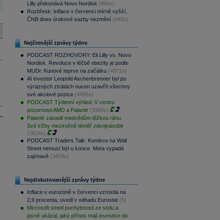
Lilly překonává Novo Nordisk
(866x)
Rozbřesk: Inflace v červenci mírně vyšší,
ČNB dnes úrokové sazby nezmění
(840x)
Nejčtenější zprávy týdne
PODCAST ROZHOVORY: Eli Lilly vs. Novo
Nordisk. Revoluce v léčbě obezity je podle
MUDr. Kunové teprve na začátku
(4871x)
AI investor Leopold Aschenbrenner byl po
výrazných ztrátách nucen uzavřít všechny
své akciové pozice
(4499x)
PODCAST Týdenní výhled: V centru
pozornosti AMD a Palantir
(3990x)
Palantir zasadil medvědům těžkou ránu.
Své tržby meziročně téměř zdvojnásobil
(3824x)
PODCAST Traders Talk: Korekce na Wall
Street nemusí být u konce. Meta vypadá
zajímavě
(3409x)
Nejdiskutovanější zprávy týdne
Inflace v eurozóně v červenci vzrostla na
2,9 procenta, uvedl v odhadu Eurostat
(5)
Microsoft smetl pochybnosti ze stolu a
jasně ukázal, jaký přínos mají investice do