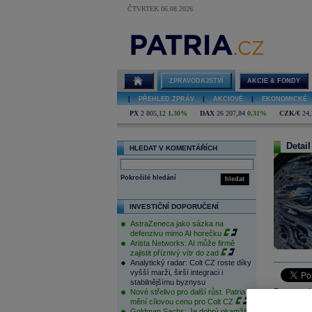
ČTVRTEK 06.08.2026
ZPRAVODAJSTVÍ
AKCIE & FONDY
|
PŘEHLED ZPRÁV
|
AKCIOVÉ
|
EKONOMICKÉ
PX
2 805,12
1,30%
DAX
26 207,84
0,31%
CZK/€
24,
Detail
HLEDAT V KOMENTÁŘÍCH
Pokročilé hledání
hledat
INVESTIČNÍ DOPORUČENÍ
AstraZeneca jako sázka na
defenzivu mimo AI horečku
Arista Networks: AI může firmě
zajistit příznivý vítr do zad
Analytický radar: Colt CZ roste díky
vyšší marži, širší integraci i
stabilnějšímu byznysu
Pro ropu b
Nové střelivo pro další růst. Patria
mění cílovou cenu pro Colt CZ
dnech cena
Goldman Sachs: Je dobrý okamžik