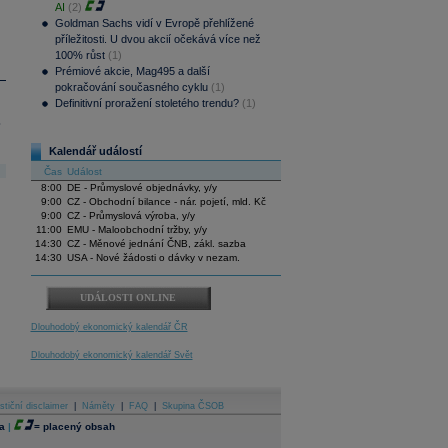
AI
(2)
Goldman Sachs vidí v Evropě přehlížené
příležitosti. U dvou akcií očekává více než
100% růst
(1)
Prémiové akcie, Mag495 a další
pokračování současného cyklu
(1)
Definitivní proražení stoletého trendu?
(1)
.
Kalendář událostí
Čas
Událost
8:00
DE - Průmyslové objednávky, y/y
9:00
CZ - Obchodní bilance - nár. pojetí, mld. Kč
9:00
CZ - Průmyslová výroba, y/y
11:00
EMU - Maloobchodní tržby, y/y
14:30
CZ - Měnové jednání ČNB, zákl. sazba
14:30
USA - Nové žádosti o dávky v nezam.
UDÁLOSTI ONLINE
Dlouhodobý ekonomický kalendář ČR
Dlouhodobý ekonomický kalendář Svět
stiční disclaimer
|
Náměty
|
FAQ
|
Skupina ČSOB
a
|
=
placený obsah