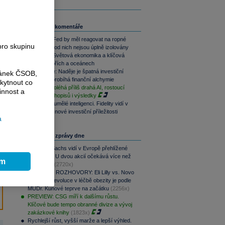
Související komentáře
Víkendář: Fed by měl reagovat na ropné
pro skupinu
šoky, USA od nich nejsou úplně izolovány
Víkendář: Světová ekonomika a klíčová
místa v mořích a oceánech
Perly týdne: Naděje je špatná investiční
ránek ČSOB,
strategie, probíhá finanční alchymie
kytnout co
Na akcie doléhá příliš drahá AI, rostoucí
innost a
výnosy dluhopisů i výsledky
Od ropy k umělé inteligenci. Fidelity vidí v
Asii rizika i nové investiční příležitosti
a
Nejčtenější zprávy dne
Goldman Sachs vidí v Evropě přehlížené
příležitosti. U dvou akcií očekává více než
ím
100% růst
(2720x)
PODCAST ROZHOVORY: Eli Lilly vs. Novo
Nordisk. Revoluce v léčbě obezity je podle
MUDr. Kunové teprve na začátku
(2256x)
PREVIEW: CSG míří k dalšímu růstu.
Klíčové bude tempo obranné divize a vývoj
zakázkové knihy
(1823x)
Rychlejší růst, vyšší marže a lepší výhled.