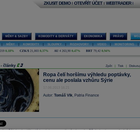
ZKUSIT DEMO
OTEVŘÍT ÚČET
WEBTRADER
|
|
|
MĚNY & SAZBY
KOMODITY & DERIVÁTY
EKONOMIKA
PRÁVO
MOJ
|
MĚNY
|
KOMODITY
|
SLOUPKY
|
ROZHOVORY
|
VIDEO
|
MONITORING
|
219
0,18%
CZK/$
21,003
0,37%
AU
4 263,90
0,47%
BRT
79,42
0,94%
 - články
Zpět
Tisk
Diskutu
|
|
Ropa čelí horšímu výhledu poptávky,
cenu ale poslala vzhůru Sýrie
17.06.2013 16:21
Autor:
Tomáš Vlk
, Patria Finance
yl začátek minulého týdne lehce negativní, ale pak přišel obrat a v posledních
 rychle rostla. Brent se dostává na 105,5 dolaru za barel, cena WTI stoupá na 98,