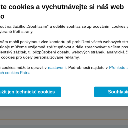
te cookies a vychutnávejte si náš web
no
račování článku je dostupné jen klientům placených služeb
Patria Plus
/
nout na tlačítko „Souhlasím“ a udělíte souhlas se zpracováním cookies 
estor Plus
případně uživatelům platformy
Patria Direct
. Pokud jste klientem
brané třetí strany.
hto služeb, potom je nutné se
Přihlásit
.
ám mohli poskytnout více komfortu při prohlížení všech webových st
ámci placeného informačního servisu získáte
to údaje můžeme vzájemně zpřístupňovat a dále zpracovávat s cílem pos
lientský zážitek, tj. přizpůsobení obsahu webových stránek, analytická č
řístup ke
kompletnímu zpravodajství
 cookies pro účely personalizované reklamy.
.patria.cz bez jakýchkoliv omezení. Veškeré
rávy, komentáře a horké zprávy jsou
si cookies můžete upravit v
nastavení
. Podrobnosti najdete v
Přehledu 
brazovány terminálovou metodou (bez nutnosti obnovovat stránku) bez
h cookies Patria
.
ždění a v plné verzi.
en zpravodajství, ale i další služby získáte v Patria Plus / Investor Plus -
sms
e-mailové
zpravodajství,
data
z finančních trhů v reálném čase, kompletní
žít jen technické cookies
Souhlas
lytický servis
, rozsáhlé
databáze
časových řad ke stažení,
prognózy
oje a
valuace
, ekonomické
fundamenty
,
nástroje
a
kalkulátory
...
více