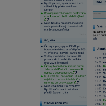
Tagy:
r
Rychlejší růst, vyšší marže a lepší
výhled. Lilly překonává Novo
Nordisk
Booking ukázal odolnost cestovního
Reklama
trhu. Investoři přešli i slabší výhled
Novo Nordisk překonal očekávání,
Váš n
akcie přesto klesají. Investoři řeší
marže a budoucí růst
Na tomto m
více...
pouze přihl
zde
.
IPO, M&A
Čínský čipový gigant CXMT při
Aktuá
burzovním debutu vystřelil přes 500
%. Překonal i největší banku země
06
Stát by mohl dát na burzu až 40
15:57
ČN
procent akcií pražského letiště v
15:31
Zá
roce 2028, řekl Babiš
14:47
Rů
Čínský Moonshot AI míří na burzu.
Jeho model Kimi K3 znovu rozvířil
14:37
Ba
debatu o budoucnosti AI
13:32
Ni
SK Hynix míří na Nasdaq. O jeden z
13:19
Go
největších burzovních debutů v
11:59
Ry
historii je obrovský zájem
11:40
Me
Nová vlna mega IPO hýbe trhy.
11:37
Za
Rychlé zařazování do indexů
11:35
Če
přináší šance i rizika
11:29
Sk
více...
11:26
Pa
TÝDENNÍ PŘEHLEDY
10:27
PR