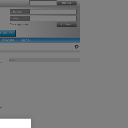
Hledej
Uživatel:
Heslo:
Nová registrace
Přihlásit
E PATRIA
DISKUSE
|
BLOG
j
Reklama
3