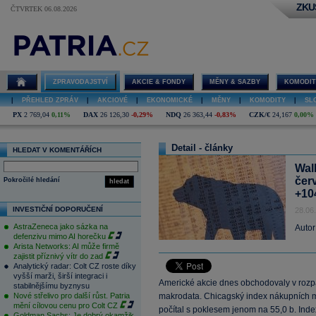
ZKU
ČTVRTEK 06.08.2026
ZPRAVODAJSTVÍ
AKCIE & FONDY
MĚNY & SAZBY
KOMODIT
|
PŘEHLED ZPRÁV
|
AKCIOVÉ
|
EKONOMICKÉ
|
MĚNY
|
KOMODITY
|
SL
PX
2 769,04
0,11%
DAX
26 126,30
-0,29%
NDQ
26 363,44
-0,83%
CZK/€
24,167
0,00%
Detail - články
HLEDAT V KOMENTÁŘÍCH
Wal
čer
Pokročilé hledání
hledat
+10
INVESTIČNÍ DOPORUČENÍ
28.06
AstraZeneca jako sázka na
Autor
defenzivu mimo AI horečku
Arista Networks: AI může firmě
zajistit příznivý vítr do zad
Analytický radar: Colt CZ roste díky
vyšší marži, širší integraci i
Americké akcie dnes obchodovaly v rozpač
stabilnějšímu byznysu
Nové střelivo pro další růst. Patria
makrodata. Chicagský index nákupních ma
mění cílovou cenu pro Colt CZ
počítal s poklesem jenom na 55,0 b. Inde
Goldman Sachs: Je dobrý okamžik