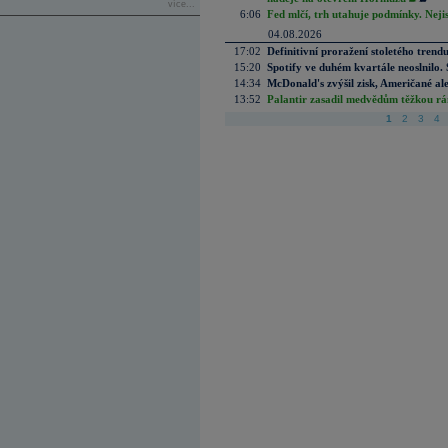
více...
6:06
Fed mlčí, trh utahuje podmínky. Nejis
04.08.2026
17:02
Definitivní proražení stoletého trend
15:20
Spotify ve duhém kvartále neoslnilo. 
14:34
McDonald's zvýšil zisk, Američané ale
13:52
Palantir zasadil medvědům těžkou rá
1
2
3
4