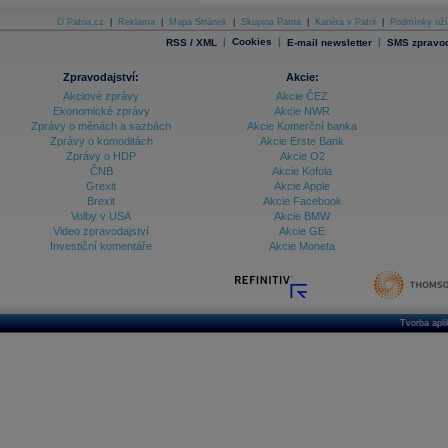
O Patria.cz
|
Reklama
|
Mapa Stránek
|
Skupina Patria
|
Kariéra v Patrii
|
Podmínky uží
|
Cookies
|
|
RSS / XML
E-mail newsletter
SMS zpravod
Zpravodajství:
Akcie:
Akciové zprávy
Akcie ČEZ
Ekonomické zprávy
Akcie NWR
Zprávy o měnách a sazbách
Akcie Komerční banka
Zprávy o komoditách
Akcie Erste Bank
Zprávy o HDP
Akcie O2
ČNB
Akcie Kofola
Grexit
Akcie Apple
Brexit
Akcie Facebook
Volby v USA
Akcie BMW
Video zpravodajství
Akcie GE
Investiční komentáře
Akcie Moneta
Tvorba apl