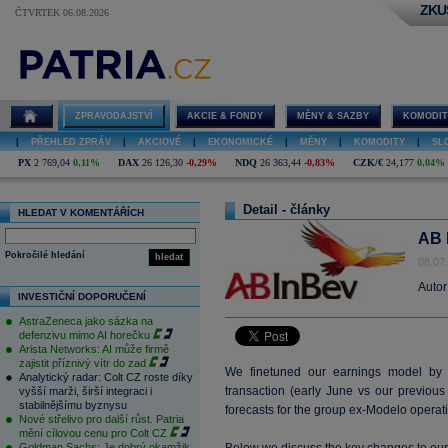
ZKU
ČTVRTEK 06.08.2026
ZPRAVODAJSTVÍ
AKCIE & FONDY
MĚNY & SAZBY
KOMODIT
|
PŘEHLED ZPRÁV
|
AKCIOVÉ
|
EKONOMICKÉ
|
MĚNY
|
KOMODITY
|
SL
PX
2 769,04
0,11%
DAX
26 126,30
-0,29%
NDQ
26 363,44
-0,83%
CZK/€
24,177
0,04%
Detail - články
HLEDAT V KOMENTÁŘÍCH
AB 
Pokročilé hledání
hledat
08.07
Autor
INVESTIČNÍ DOPORUČENÍ
AstraZeneca jako sázka na
defenzivu mimo AI horečku
Arista Networks: AI může firmě
zajistit příznivý vítr do zad
We finetuned our earnings model by 
Analytický radar: Colt CZ roste díky
transaction (early June vs our previous
vyšší marži, širší integraci i
stabilnějšímu byznysu
forecasts for the group ex-Modelo operat
Nové střelivo pro další růst. Patria
mění cílovou cenu pro Colt CZ
Goldman Sachs: Je dobrý okamžik