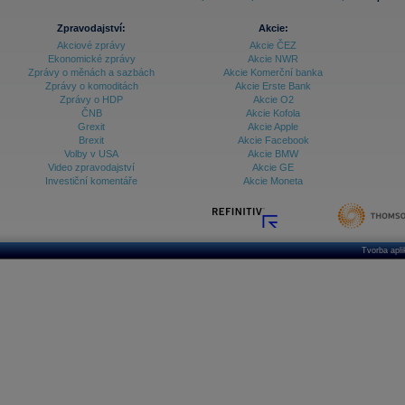
Zpravodajství:
Akcie:
Akciové zprávy
Akcie ČEZ
Ekonomické zprávy
Akcie NWR
Zprávy o měnách a sazbách
Akcie Komerční banka
Zprávy o komoditách
Akcie Erste Bank
Zprávy o HDP
Akcie O2
ČNB
Akcie Kofola
Grexit
Akcie Apple
Brexit
Akcie Facebook
Volby v USA
Akcie BMW
Video zpravodajství
Akcie GE
Investiční komentáře
Akcie Moneta
Tvorba apl