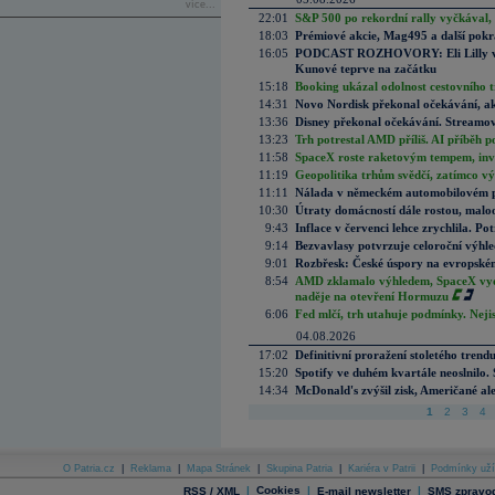
více...
22:01
S&P 500 po rekordní rally vyčkával,
18:03
Prémiové akcie, Mag495 a další pokr
16:05
PODCAST ROZHOVORY: Eli Lilly vs. 
Kunové teprve na začátku
15:18
Booking ukázal odolnost cestovního trh
14:31
Novo Nordisk překonal očekávání, akci
13:36
Disney překonal očekávání. Streamova
13:23
Trh potrestal AMD příliš. AI příběh p
11:58
SpaceX roste raketovým tempem, inves
11:19
Geopolitika trhům svědčí, zatímco v
11:11
Nálada v německém automobilovém prů
10:30
Útraty domácností dále rostou, malo
9:43
Inflace v červenci lehce zrychlila. Pot
9:14
Bezvavlasy potvrzuje celoroční výhl
9:01
Rozbřesk: České úspory na evropském
8:54
AMD zklamalo výhledem, SpaceX vydě
naděje na otevření Hormuzu
6:06
Fed mlčí, trh utahuje podmínky. Nejis
04.08.2026
17:02
Definitivní proražení stoletého trend
15:20
Spotify ve duhém kvartále neoslnilo. 
14:34
McDonald's zvýšil zisk, Američané ale
1
2
3
4
O Patria.cz
|
Reklama
|
Mapa Stránek
|
Skupina Patria
|
Kariéra v Patrii
|
Podmínky uží
|
Cookies
|
|
RSS / XML
E-mail newsletter
SMS zpravod