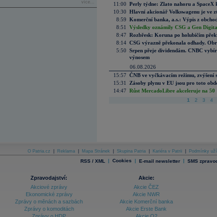
více...
11:00
Perly týdne: Zlato nahoru a SpaceX 
10:30
Hlavní akcionář Volkswagenu je ve z
8:59
Komerční banka, a.s.: Výpis z obchod
8:51
Výsledky oznámily CSG a Gen Digital
8:47
Rozbřesk: Koruna po holubičím přek
8:14
CSG výrazně překonala odhady. Obran
5:50
Srpen přeje dividendám. CNBC vybírá
výnosem
06.08.2026
15:57
ČNB ve vyčkávacím režimu, zvýšení s
15:31
Zásoby plynu v EU jsou pro toto obdo
14:47
Růst MercadoLibre akceleruje na 50 %
1
2
3
4
O Patria.cz
|
Reklama
|
Mapa Stránek
|
Skupina Patria
|
Kariéra v Patrii
|
Podmínky uží
|
Cookies
|
|
RSS / XML
E-mail newsletter
SMS zpravod
Zpravodajství:
Akcie:
Akciové zprávy
Akcie ČEZ
Ekonomické zprávy
Akcie NWR
Zprávy o měnách a sazbách
Akcie Komerční banka
Zprávy o komoditách
Akcie Erste Bank
Zprávy o HDP
Akcie O2