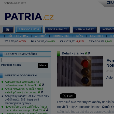
ZKU
SOBOTA 08.08.2026
ZPRAVODAJSTVÍ
AKCIE & FONDY
MĚNY & SAZBY
KOMODIT
|
PŘEHLED ZPRÁV
|
AKCIOVÉ
|
EKONOMICKÉ
|
MĚNY
|
KOMODITY
|
SL
PX
2 785,07
-0,71%
DAX
26 319,45
0,69%
CZK/€
24,232
-0,02%
CZK/$
20,966
0,00%
Detail - články
HLEDAT V KOMENTÁŘÍCH
Evr
Nok
Pokročilé hledání
hledat
03.09
INVESTIČNÍ DOPORUČENÍ
Autor
AstraZeneca jako sázka na
defenzivu mimo AI horečku
Arista Networks: AI může firmě
zajistit příznivý vítr do zad
Analytický radar: Colt CZ roste díky
vyšší marži, širší integraci i
Evropské akciové trhy zakončily dnešní s
stabilnějšímu byznysu
Nové střelivo pro další růst. Patria
největší rally za posledních osm týdnů. O
mění cílovou cenu pro Colt CZ
států, kde index aktivity ve zpracovatel
Goldman Sachs: Je dobrý okamžik