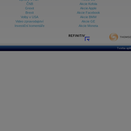
ČNB
Akcie Kofola
Grexit
Akcie Apple
Brexit
Akcie Facebook
Volby v USA
Akcie BMW
Video zpravodajství
Akcie GE
Investiční komentáře
Akcie Moneta
Tvorba apl