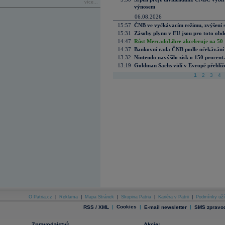
více...
výnosem
06.08.2026
15:57
ČNB ve vyčkávacím režimu, zvýšení s
15:31
Zásoby plynu v EU jsou pro toto obdo
14:47
Růst MercadoLibre akceleruje na 50 %
14:37
Bankovní rada ČNB podle očekávání 
13:32
Nintendo navýšilo zisk o 150 procen
13:19
Goldman Sachs vidí v Evropě přehlíže
1
2
3
4
O Patria.cz
|
Reklama
|
Mapa Stránek
|
Skupina Patria
|
Kariéra v Patrii
|
Podmínky uží
|
Cookies
|
|
RSS / XML
E-mail newsletter
SMS zpravod
Zpravodajství:
Akcie: