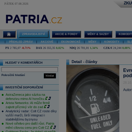
ZKU
PÁTEK 07.08.2026
ZPRAVODAJSTVÍ
AKCIE & FONDY
MĚNY & SAZBY
KOMODIT
|
PŘEHLED ZPRÁV
|
AKCIOVÉ
|
EKONOMICKÉ
|
MĚNY
|
KOMODITY
|
SL
PX
2 785,07
-0,71%
DAX
26 355,35
0,82%
NDQ
26 701,01
1,34%
CZK/€
24,244
0,08%
Detail - články
HLEDAT V KOMENTÁŘÍCH
Evr
pod
Pokročilé hledání
hledat
28.10
INVESTIČNÍ DOPORUČENÍ
Autor
AstraZeneca jako sázka na
defenzivu mimo AI horečku
Arista Networks: AI může firmě
zajistit příznivý vítr do zad
Analytický radar: Colt CZ roste díky
vyšší marži, širší integraci i
stabilnějšímu byznysu
Nové střelivo pro další růst. Patria
mění cílovou cenu pro Colt CZ
Goldman Sachs: Je dobrý okamžik