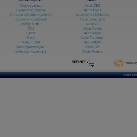
Akciové zprávy
Akcie ČEZ
Ekonomické zprávy
Akcie NWR
Zprávy o měnách a sazbách
Akcie Komerční banka
Zprávy o komoditách
Akcie Erste Bank
Zprávy o HDP
Akcie O2
ČNB
Akcie Kofola
Grexit
Akcie Apple
Brexit
Akcie Facebook
Volby v USA
Akcie BMW
Video zpravodajství
Akcie GE
Investiční komentáře
Akcie Moneta
Tvorba apl