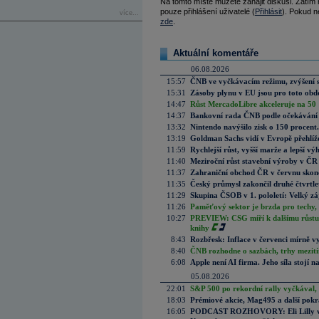
Na tomto místě můžete zahájit diskusi. Zatím
pouze přihlášení uživatelé (
Přihlásit
). Pokud ne
více...
zde
.
Aktuální komentáře
06.08.2026
15:57
ČNB ve vyčkávacím režimu, zvýšení s
15:31
Zásoby plynu v EU jsou pro toto obdo
14:47
Růst MercadoLibre akceleruje na 50 %
14:37
Bankovní rada ČNB podle očekávání 
13:32
Nintendo navýšilo zisk o 150 procen
13:19
Goldman Sachs vidí v Evropě přehlíže
11:59
Rychlejší růst, vyšší marže a lepší v
11:40
Meziroční růst stavební výroby v ČR
11:37
Zahraniční obchod ČR v červnu skonč
11:35
Český průmysl zakončil druhé čtvrtlet
11:29
Skupina ČSOB v 1. pololetí: Velký zá
11:26
Paměťový sektor je brzda pro techy,
10:27
PREVIEW: CSG míří k dalšímu růstu.
knihy
8:43
Rozbřesk: Inflace v červenci mírně v
8:40
ČNB rozhodne o sazbách, trhy mezitím
6:08
Apple není AI firma. Jeho síla stojí n
05.08.2026
22:01
S&P 500 po rekordní rally vyčkával,
18:03
Prémiové akcie, Mag495 a další pokr
16:05
PODCAST ROZHOVORY: Eli Lilly vs. 