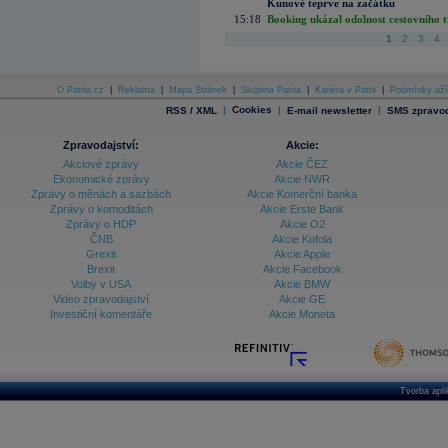
Kunové teprve na začátku
15:18
Booking ukázal odolnost cestovního trh
1
2
3
4
O Patria.cz
|
Reklama
|
Mapa Stránek
|
Skupina Patria
|
Kariéra v Patrii
|
Podmínky uží
|
Cookies
|
|
RSS / XML
E-mail newsletter
SMS zpravod
Zpravodajství:
Akcie:
Akciové zprávy
Akcie ČEZ
Ekonomické zprávy
Akcie NWR
Zprávy o měnách a sazbách
Akcie Komerční banka
Zprávy o komoditách
Akcie Erste Bank
Zprávy o HDP
Akcie O2
ČNB
Akcie Kofola
Grexit
Akcie Apple
Brexit
Akcie Facebook
Volby v USA
Akcie BMW
Video zpravodajství
Akcie GE
Investiční komentáře
Akcie Moneta
Tvorba apl