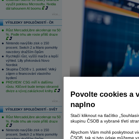
využít poklesu Microsoftu. Nvidia
dál tahounem AI boomu
více...
VÝSLEDKY SPOLEČNOSTÍ - ČR
Růst MercadoLibre akceleruje na 50
%. Podle trhu ale roste příliš draze
Nintendo navýšilo zisk o 150
procent. Switch 2 a Mario pomohly
navzdory dražším čipům
Rychlejší růst, vyšší marže a lepší
výhled. Lilly překonává Novo
Nordisk
Skupina ČSOB v 1. pololetí: Velký
zájem o financování vlastního
bydlení
PREVIEW: CSG míří k dalšímu
růstu. Klíčové bude tempo obranné
divize a vývoj zakázkové knihy
Povolte cookies a 
více...
naplno
VÝSLEDKY SPOLEČNOSTÍ - SVĚT
Uvedený videokomentář vyjadřuje osob
Stačí kliknout na tlačítko „Souhla
Růst MercadoLibre akceleruje na 50
za jednotné stanovisko společnosti Patri
skupinu ČSOB a vybrané třetí stran
%. Podle trhu ale roste příliš draze
stránek Patria Online
a
Investiční disclai
Nintendo navýšilo zisk o 150
Abychom Vám mohli poskytnout víc
procent. Switch 2 a Mario pomohly
ČSOB, tak si tyto údaje můžeme vz
navzdory dražším čipům