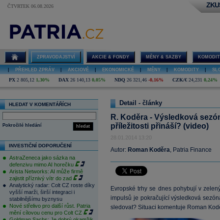
ZKU
ČTVRTEK 06.08.2026
ZPRAVODAJSTVÍ
AKCIE & FONDY
MĚNY & SAZBY
KOMODIT
|
PŘEHLED ZPRÁV
|
AKCIOVÉ
|
EKONOMICKÉ
|
MĚNY
|
KOMODITY
|
SL
PX
2 805,12
1,30%
DAX
26 140,13
0,05%
NDQ
26 321,46
-0,16%
CZK/€
24,231
0,24%
Detail - články
HLEDAT V KOMENTÁŘÍCH
R. Koděra - Výsledková sezóna
příležitosti přináší? (video)
Pokročilé hledání
hledat
28.01.2014 13:20
INVESTIČNÍ DOPORUČENÍ
Autor:
Roman Koděra
, Patria Finance
AstraZeneca jako sázka na
defenzivu mimo AI horečku
Arista Networks: AI může firmě
zajistit příznivý vítr do zad
Analytický radar: Colt CZ roste díky
Evropské trhy se dnes pohybují v zelený
vyšší marži, širší integraci i
impulsů je pokračující výsledková sezóna.
stabilnějšímu byznysu
Nové střelivo pro další růst. Patria
sledovat? Situaci komentuje Roman Kod
mění cílovou cenu pro Colt CZ
Goldman Sachs: Je dobrý okamžik