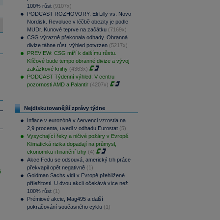
100% růst
(9107x)
PODCAST ROZHOVORY: Eli Lilly vs. Novo
Nordisk. Revoluce v léčbě obezity je podle
MUDr. Kunové teprve na začátku
(7169x)
CSG výrazně překonala odhady. Obranná
divize táhne růst, výhled potvrzen
(5217x)
PREVIEW: CSG míří k dalšímu růstu.
Klíčové bude tempo obranné divize a vývoj
zakázkové knihy
(4363x)
PODCAST Týdenní výhled: V centru
pozornosti AMD a Palantir
(4207x)
Nejdiskutovanější zprávy týdne
Inflace v eurozóně v červenci vzrostla na
2,9 procenta, uvedl v odhadu Eurostat
(5)
Vysychající řeky a ničivé požáry v Evropě.
Klimatická rizika dopadají na průmysl,
ekonomiku i finanční trhy
(4)
Akce Fedu se odsouvá, americký trh práce
překvapil opět negativně
(1)
i
Goldman Sachs vidí v Evropě přehlížené
příležitosti. U dvou akcií očekává více než
100% růst
(1)
Prémiové akcie, Mag495 a další
pokračování současného cyklu
(1)