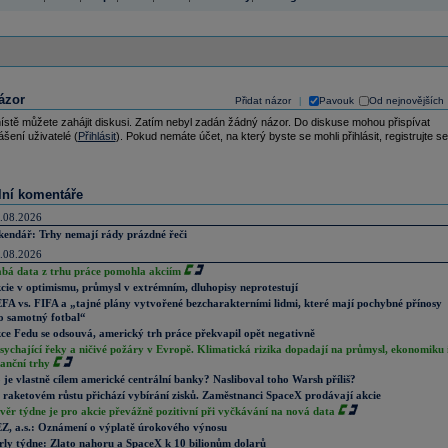
ázor
Přidat názor
Pavouk
Od nejnovějších
|
ístě můžete zahájit diskusi. Zatím nebyl zadán žádný názor. Do diskuse mohou přispívat
ášení uživatelé (
Přihlásit
). Pokud nemáte účet, na který byste se mohli přihlásit, registrujte se
lní komentáře
.08.2026
kendář: Trhy nemají rády prázdné řeči
.08.2026
abá data z trhu práce pomohla akciím
cie v optimismu, průmysl v extrémním, dluhopisy neprotestují
FA vs. FIFA a „tajné plány vytvořené bezcharakterními lidmi, které mají pochybné přínosy
o samotný fotbal“
ce Fedu se odsouvá, americký trh práce překvapil opět negativně
sychající řeky a ničivé požáry v Evropě. Klimatická rizika dopadají na průmysl, ekonomiku 
nanční trhy
 je vlastně cílem americké centrální banky? Nasliboval toho Warsh příliš?
 raketovém růstu přichází vybírání zisků. Zaměstnanci SpaceX prodávají akcie
věr týdne je pro akcie převážně pozitivní při vyčkávání na nová data
Z, a.s.: Oznámení o výplatě úrokového výnosu
rly týdne: Zlato nahoru a SpaceX k 10 bilionům dolarů