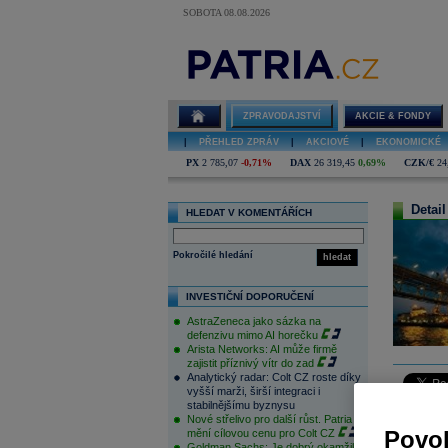
SOBOTA 08.08.2026
ZPRAVODAJSTVÍ
AKCIE & FONDY
|
PŘEHLED ZPRÁV
|
AKCIOVÉ
|
EKONOMICKÉ
PX
2 785,07
-0,71%
DAX
26 319,45
0,69%
CZK/€
24
Detail
HLEDAT V KOMENTÁŘÍCH
Pokročilé hledání
hledat
INVESTIČNÍ DOPORUČENÍ
AstraZeneca jako sázka na
defenzivu mimo AI horečku
Arista Networks: AI může firmě
zajistit příznivý vítr do zad
Analytický radar: Colt CZ roste díky
vyšší marži, širší integraci i
stabilnějšímu byznysu
V minulém
Nové střelivo pro další růst. Patria
index bojo
Povol
mění cílovou cenu pro Colt CZ
obchodová
Goldman Sachs: Je dobrý okamžik