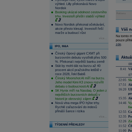
výhled. Lilly překonává Novo
Nordisk
Booking ukázal odolnost cestovního
Reklama
trhu. Investoři přešli i slabší výhled
Novo Nordisk překonal očekávání,
akcie přesto klesají. Investoři řeší
Váš n
marže a budoucí růst
Na tomto m
více...
pouze přihl
zde
.
IPO, M&A
Čínský čipový gigant CXMT při
Aktuá
burzovním debutu vystřelil přes 500
%. Překonal i největší banku země
08
Stát by mohl dát na burzu až 40
8:41
Ví
procent akcií pražského letiště v
roce 2028, řekl Babiš
07
Čínský Moonshot AI míří na burzu.
22:05
Sl
Jeho model Kimi K3 znovu rozvířil
17:51
Ak
debatu o budoucnosti AI
16:20
UE
SK Hynix míří na Nasdaq. O jeden z
pr
největších burzovních debutů v
15:35
Ak
historii je obrovský zájem
Nová vlna mega IPO hýbe trhy.
14:46
Vy
Rychlé zařazování do indexů
fi
přináší šance i rizika
12:55
Co
12:35
Po
více...
12:26
Zá
TÝDENNÍ PŘEHLEDY
11:52
ČE
11:00
Pe