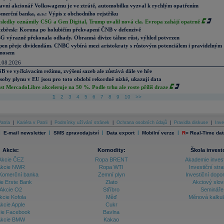
avní akcionář Volkswagenu je ve ztrátě, automobilku vyzval k rychlým opatřením
merční banka, a.s.: Výpis z obchodního rejstříku
sledky oznámily CSG a Gen Digital, Trump uvalil nová cla. Evropa zahájí opatrně
zbřesk: Koruna po holubičím překvapení ČNB v defenzivě
G výrazně překonala odhady. Obranná divize táhne růst, výhled potvrzen
pen přeje dividendám. CNBC vybírá mezi aristokraty s růstovým potenciálem i pravidelným
nosem
.08.2026
B ve vyčkávacím režimu, zvýšení sazeb ale zůstává dále ve hře
soby plynu v EU jsou pro toto období rekordně nízké, ukazují data
st MercadoLibre akceleruje na 50 %. Podle trhu ale roste příliš draze
1
2
3
4
5
6
7
8
9
10
>>
atria
|
Kariéra v Patrii
|
Podmínky užívání stránek
|
Ochrana osobních údajů
|
Pravidla diskuse
|
Inve
|
|
|
|
|
E-mail newsletter
SMS zpravodajství
Data export
Mobilní verze
R
=
Real-Time dat
Akcie:
Komodity:
Škola invest
Akcie ČEZ
Ropa BRENT
Akademie inves
kcie NWR
Ropa WTI
Investiční stra
Komerční banka
Zemní plyn
Investiční dopo
ie Erste Bank
Zlato
Akciový slov
Akcie O2
Stříbro
Semináře
kcie Kofola
Měď
Měnová kalku
kcie Apple
Cukr
ie Facebook
Bavlna
kcie BMW
Kakao