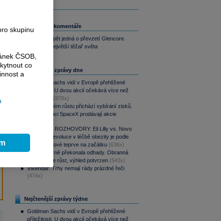
Související komentáře
pro skupinu
Rio Tinto opět jedná o převzetí Glencore.
Vznikl by největší těžař světa
ránek ČSOB,
kytnout co
Nejčtenější zprávy dne
innost a
Goldman Sachs vidí v Evropě přehlížené
příležitosti. U dvou akcií očekává více než
100% růst
(878x)
a
Po raketovém růstu přichází vybírání zisků.
Zaměstnanci SpaceX prodávají akcie
(866x)
PODCAST ROZHOVORY: Eli Lilly vs. Novo
Nordisk. Revoluce v léčbě obezity je podle
ím
MUDr. Kunové teprve na začátku
(636x)
CSG výrazně překonala odhady. Obranná
divize táhne růst, výhled potvrzen
(543x)
Víkendář: Trhy nemají rády prázdné řeči
(474x)
Nejčtenější zprávy týdne
Goldman Sachs vidí v Evropě přehlížené
příležitosti. U dvou akcií očekává více než