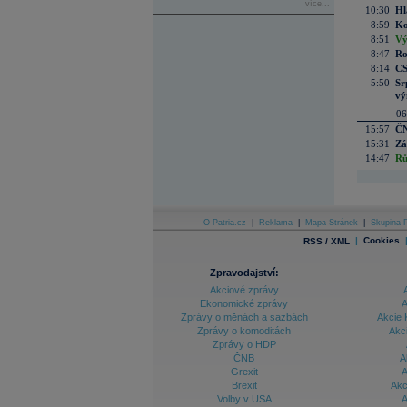
více...
10:30
Hl
8:59
Ko
8:51
Vý
8:47
Ro
8:14
CS
5:50
Sr
vý
06
15:57
ČN
15:31
Zá
14:47
Rů
O Patria.cz
|
Reklama
|
Mapa Stránek
|
Skupina P
|
Cookies
RSS / XML
Zpravodajství:
Akciové zprávy
Ekonomické zprávy
A
Zprávy o měnách a sazbách
Akcie 
Zprávy o komoditách
Akc
Zprávy o HDP
ČNB
A
Grexit
A
Brexit
Akc
Volby v USA
A