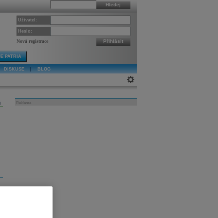
Hledej
Uživatel:
Heslo:
Nová registrace
Přihlásit
E PATRIA
DISKUSE
|
BLOG
j
Reklama
i