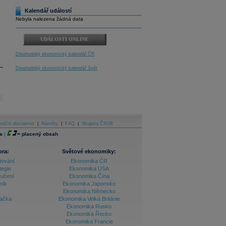
Kalendář událostí
Nebyla nalezena žádná data
UDÁLOSTI ONLINE
Dlouhodobý ekonomický kalendář ČR
Dlouhodobý ekonomický kalendář Svět
stiční disclaimer
|
Náměty
|
FAQ
|
Skupina ČSOB
a
|
=
placený obsah
ora:
Světové ekonomiky:
tování
Ekonomika ČR
tegie
Ekonomika USA
ručení
Ekonomika Čína
ník
Ekonomika Japonsko
Ekonomika Německo
lačka
Ekonomika Velká Británie
Ekonomika Rusko
Ekonomika Řecko
Ekonomika Francie