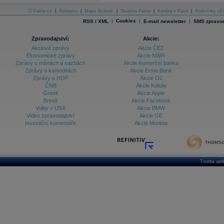
O Patria.cz
|
Reklama
|
Mapa Stránek
|
Skupina Patria
|
Kariéra v Patrii
|
Podmínky uží
|
Cookies
|
|
RSS / XML
E-mail newsletter
SMS zpravod
Zpravodajství:
Akcie:
Akciové zprávy
Akcie ČEZ
Ekonomické zprávy
Akcie NWR
Zprávy o měnách a sazbách
Akcie Komerční banka
Zprávy o komoditách
Akcie Erste Bank
Zprávy o HDP
Akcie O2
ČNB
Akcie Kofola
Grexit
Akcie Apple
Brexit
Akcie Facebook
Volby v USA
Akcie BMW
Video zpravodajství
Akcie GE
Investiční komentáře
Akcie Moneta
Tvorba apl