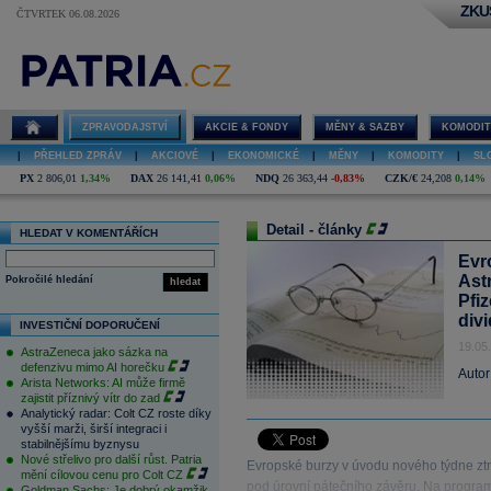
ZKU
ČTVRTEK 06.08.2026
ZPRAVODAJSTVÍ
AKCIE & FONDY
MĚNY & SAZBY
KOMODIT
|
PŘEHLED ZPRÁV
|
AKCIOVÉ
|
EKONOMICKÉ
|
MĚNY
|
KOMODITY
|
SL
PX
2 806,01
1,34%
DAX
26 141,41
0,06%
NDQ
26 363,44
-0,83%
CZK/€
24,208
0,14%
Detail - články
HLEDAT V KOMENTÁŘÍCH
Evr
Ast
Pokročilé hledání
hledat
Pfiz
div
INVESTIČNÍ DOPORUČENÍ
19.05
AstraZeneca jako sázka na
defenzivu mimo AI horečku
Autor
Arista Networks: AI může firmě
zajistit příznivý vítr do zad
Analytický radar: Colt CZ roste díky
vyšší marži, širší integraci i
stabilnějšímu byznysu
Nové střelivo pro další růst. Patria
Evropské burzy v úvodu nového týdne ztrá
mění cílovou cenu pro Colt CZ
pod úrovní pátečního závěru. Na program
Goldman Sachs: Je dobrý okamžik