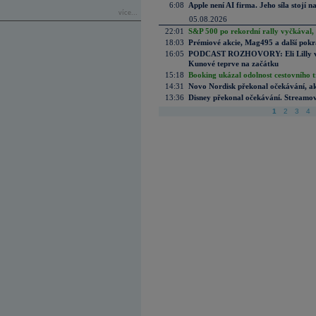
6:08
Apple není AI firma. Jeho síla stojí n
více...
05.08.2026
22:01
S&P 500 po rekordní rally vyčkával,
18:03
Prémiové akcie, Mag495 a další pokr
16:05
PODCAST ROZHOVORY: Eli Lilly vs. 
Kunové teprve na začátku
15:18
Booking ukázal odolnost cestovního trh
14:31
Novo Nordisk překonal očekávání, akci
13:36
Disney překonal očekávání. Streamova
1
2
3
4