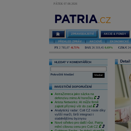
PÁTEK 07.08.2026
ZPRAVODAJSTVÍ
AKCIE & FONDY
|
PŘEHLED ZPRÁV
|
AKCIOVÉ
|
EKONOMICKÉ
PX
2 785,07
-0,71%
DAX
26 319,45
0,69%
CZK/€
24
Detail
HLEDAT V KOMENTÁŘÍCH
Pokročilé hledání
hledat
INVESTIČNÍ DOPORUČENÍ
AstraZeneca jako sázka na
defenzivu mimo AI horečku
Arista Networks: AI může firmě
zajistit příznivý vítr do zad
Analytický radar: Colt CZ roste díky
vyšší marži, širší integraci i
stabilnějšímu byznysu
Nové střelivo pro další růst. Patria
mění cílovou cenu pro Colt CZ
Goldman Sachs: Je dobrý okamžik