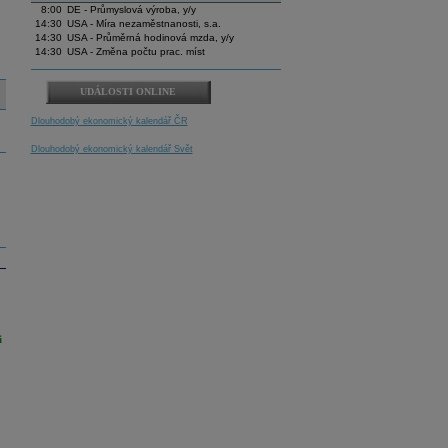
8:00
DE - Průmyslová výroba, y/y
14:30
USA - Míra nezaměstnanosti, s.a.
14:30
USA - Průměrná hodinová mzda, y/y
14:30
USA - Změna počtu prac. míst
UDÁLOSTI ONLINE
Dlouhodobý ekonomický kalendář ČR
Dlouhodobý ekonomický kalendář Svět
i