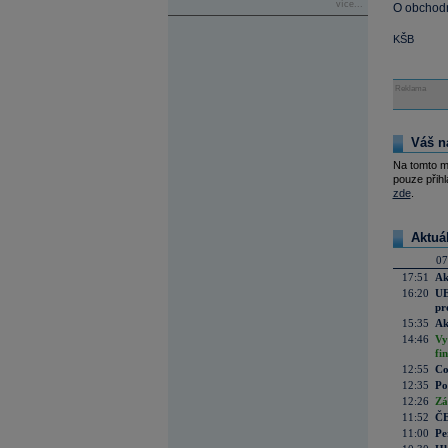
více...
O obchodn
KŠB
Reklama
Váš n
Na tomto m
pouze přihl
zde
.
Aktuá
07
17:51
Ak
16:20
UE
pr
15:35
Ak
14:46
Vy
fi
12:55
Co
12:35
Po
12:26
Zá
11:52
ČE
11:00
Pe