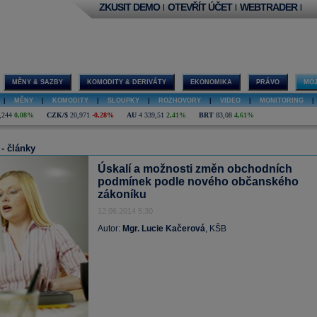
ZKUSIT DEMO
OTEVŘÍT ÚČET
WEBTRADER
|
|
|
MĚNY & SAZBY
KOMODITY & DERIVÁTY
EKONOMIKA
PRÁVO
MOJ
|
MĚNY
|
KOMODITY
|
SLOUPKY
|
ROZHOVORY
|
VIDEO
|
MONITORING
|
,244
0,08%
CZK/$
20,971
-0,28%
AU
4 339,51
2,41%
BRT
83,08
4,61%
 - články
Úskalí a možnosti změn obchodních
podmínek podle nového občanského
zákoníku
12.06.2014 5:30
Autor:
Mgr. Lucie Kačerová
, KŠB