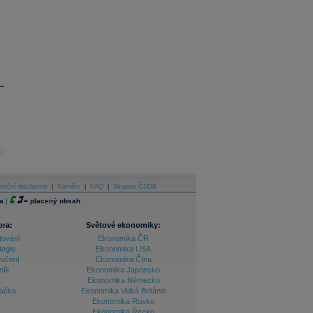
stiční disclaimer
|
Náměty
|
FAQ
|
Skupina ČSOB
a
|
=
placený obsah
ora:
Světové ekonomiky:
tování
Ekonomika ČR
tegie
Ekonomika USA
ručení
Ekonomika Čína
ník
Ekonomika Japonsko
Ekonomika Německo
lačka
Ekonomika Velká Británie
Ekonomika Rusko
Ekonomika Řecko