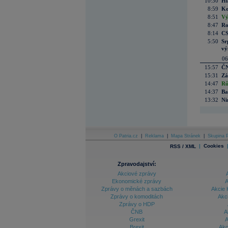
10:30
Hl
8:59
Ko
8:51
Vý
8:47
Ro
8:14
CS
5:50
Sr
vý
06
15:57
ČN
15:31
Zá
14:47
Rů
14:37
Ba
13:32
Ni
O Patria.cz
|
Reklama
|
Mapa Stránek
|
Skupina P
|
Cookies
RSS / XML
Zpravodajství:
Akciové zprávy
Ekonomické zprávy
A
Zprávy o měnách a sazbách
Akcie 
Zprávy o komoditách
Akc
Zprávy o HDP
ČNB
A
Grexit
A
Brexit
Akc