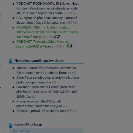
PODCAST ROZHOVORY: Eli Lilly vs. Novo
Nordisk. Revoluce v léčbě obezity je podle
MUDr. Kunové teprve na začátku
(6335x)
m
CSG výrazně překonala odhady. Obranná
m
divize táhne růst, výhled potvrzen
(4377x)
í
PREVIEW: CSG míří k dalšímu růstu.
Klíčové bude tempo obranné divize a vývoj
zakázkové knihy
(4182x)
PODCAST Týdenní výhled: V centru
pozornosti AMD a Palantir
(4142x)
Nejdiskutovanější zprávy týdne
í
Inflace v eurozóně v červenci vzrostla na
2,9 procenta, uvedl v odhadu Eurostat
(5)
Akce Fedu se odsouvá, americký trh práce
,
překvapil opět negativně
(1)
k
Goldman Sachs vidí v Evropě přehlížené
příležitosti. U dvou akcií očekává více než
100% růst
(1)
Prémiové akcie, Mag495 a další
pokračování současného cyklu
(1)
Definitivní proražení stoletého trendu?
(1)
o
Kalendář událostí
Čas
Událost