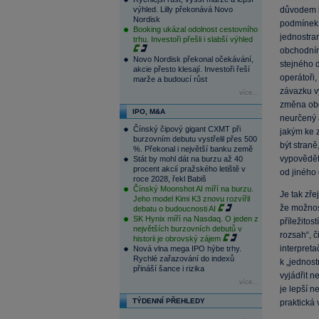
výhled. Lilly překonává Novo
důvodem k
Nordisk
podmínek t
Booking ukázal odolnost cestovního
jednostra
trhu. Investoři přešli i slabší výhled
obchodním
Novo Nordisk překonal očekávání,
stejného 
akcie přesto klesají. Investoři řeší
operátoři,
marže a budoucí růst
závazku v
více...
změna obc
IPO, M&A
neurčený a
Čínský čipový gigant CXMT při
jakým ke 
burzovním debutu vystřelil přes 500
být stran
%. Překonal i největší banku země
vypovědět
Stát by mohl dát na burzu až 40
procent akcií pražského letiště v
od jiného
roce 2028, řekl Babiš
Čínský Moonshot AI míří na burzu.
Je tak zř
Jeho model Kimi K3 znovu rozvířil
že možnos
debatu o budoucnosti AI
SK Hynix míří na Nasdaq. O jeden z
příležitos
největších burzovních debutů v
rozsah“, č
historii je obrovský zájem
interpreta
Nová vlna mega IPO hýbe trhy.
Rychlé zařazování do indexů
k „jednos
přináší šance i rizika
vyjádřit n
více...
je lepší n
TÝDENNÍ PŘEHLEDY
praktická 