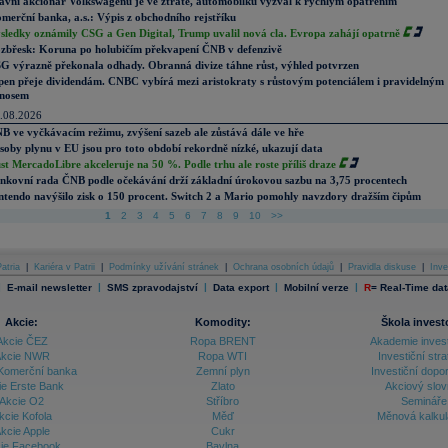
avní akcionář Volkswagenu je ve ztrátě, automobilku vyzval k rychlým opatřením
merční banka, a.s.: Výpis z obchodního rejstříku
sledky oznámily CSG a Gen Digital, Trump uvalil nová cla. Evropa zahájí opatrně
zbřesk: Koruna po holubičím překvapení ČNB v defenzivě
G výrazně překonala odhady. Obranná divize táhne růst, výhled potvrzen
pen přeje dividendám. CNBC vybírá mezi aristokraty s růstovým potenciálem i pravidelným
nosem
.08.2026
B ve vyčkávacím režimu, zvýšení sazeb ale zůstává dále ve hře
soby plynu v EU jsou pro toto období rekordně nízké, ukazují data
st MercadoLibre akceleruje na 50 %. Podle trhu ale roste příliš draze
nkovní rada ČNB podle očekávání drží základní úrokovou sazbu na 3,75 procentech
ntendo navýšilo zisk o 150 procent. Switch 2 a Mario pomohly navzdory dražším čipům
1
2
3
4
5
6
7
8
9
10
>>
atria
|
Kariéra v Patrii
|
Podmínky užívání stránek
|
Ochrana osobních údajů
|
Pravidla diskuse
|
Inve
|
|
|
|
|
E-mail newsletter
SMS zpravodajství
Data export
Mobilní verze
R
=
Real-Time dat
Akcie:
Komodity:
Škola invest
Akcie ČEZ
Ropa BRENT
Akademie inves
kcie NWR
Ropa WTI
Investiční stra
Komerční banka
Zemní plyn
Investiční dopo
ie Erste Bank
Zlato
Akciový slov
Akcie O2
Stříbro
Semináře
kcie Kofola
Měď
Měnová kalku
kcie Apple
Cukr
ie Facebook
Bavlna