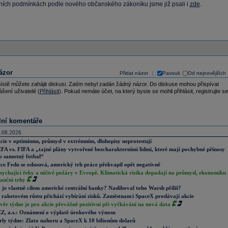
ích podmínkách podle nového občanského zákoníku jsme již psali i
zde
.
ázor
Přidat názor
Pavouk
Od nejnovějších
|
ístě můžete zahájit diskusi. Zatím nebyl zadán žádný názor. Do diskuse mohou přispívat
ášení uživatelé (
Přihlásit
). Pokud nemáte účet, na který byste se mohli přihlásit, registrujte se
lní komentáře
.08.2026
cie v optimismu, průmysl v extrémním, dluhopisy neprotestují
FA vs. FIFA a „tajné plány vytvořené bezcharakterními lidmi, které mají pochybné přínosy
o samotný fotbal“
ce Fedu se odsouvá, americký trh práce překvapil opět negativně
sychající řeky a ničivé požáry v Evropě. Klimatická rizika dopadají na průmysl, ekonomiku 
nanční trhy
 je vlastně cílem americké centrální banky? Nasliboval toho Warsh příliš?
 raketovém růstu přichází vybírání zisků. Zaměstnanci SpaceX prodávají akcie
věr týdne je pro akcie převážně pozitivní při vyčkávání na nová data
Z, a.s.: Oznámení o výplatě úrokového výnosu
rly týdne: Zlato nahoru a SpaceX k 10 bilionům dolarů