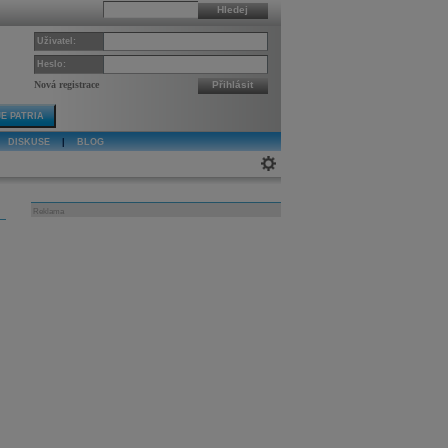
Hledej
Uživatel:
Heslo:
Nová registrace
Přihlásit
E PATRIA
DISKUSE
|
BLOG
Reklama