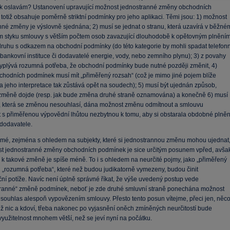
 oslavám? Ustanovení upravující možnost jednostranné změny obchodních
otiž obsahuje poměrně striktní podmínky pro jeho aplikaci. Těmi jsou: 1) možnost
nné změny je výslovně sjednána; 2) musí se jednat o stranu, která uzavírá v běžné
 styku smlouvy s větším počtem osob zavazující dlouhodobě k opětovným plnění
druhu s odkazem na obchodní podmínky (do této kategorie by mohli spadat telefonn
 bankovní instituce či dodavatelé energie, vody, nebo zemního plynu); 3) z povahy
yplývá rozumná potřeba, že obchodní podmínky bude nutné později změnit, 4)
hodních podmínek musí mít „přiměřený rozsah“ (což je mimo jiné pojem blíže
 jeho interpretace tak zůstává opět na soudech); 5) musí být ujednán způsob,
změně dojde (resp. jak bude změna druhé straně oznamována) a konečně 6) musí
ě, která se změnou nesouhlasí, dána možnost změnu odmítnout a smlouvu
 s přiměřenou výpovědní lhůtou nezbytnou k tomu, aby si obstarala obdobné plněn
 dodavatele.
ejmé, zejména s ohledem na subjekty, které si jednostrannou změnu mohou ujednat
t jednostranné změny obchodních podmínek je sice určitým posunem vpřed, avša
tí k takové změně je spíše méně. To i s ohledem na neurčité pojmy, jako „přiměřený
i „rozumná potřeba“, které než budou judikatorně vymezeny, budou činit
ční potíže. Navíc není úplně správné říkat, že výše uvedený postup vede
tranné“ změně podmínek, neboť je zde druhé smluvní straně ponechána možnost
esouhlas alespoň vypovězením smlouvy. Přesto tento posun vítejme, přeci jen, něc
ež nic a kdoví, třeba nakonec po vyjasnění oněch zmíněných neurčitostí bude
využitelnost mnohem větší, než se jeví nyní na počátku.