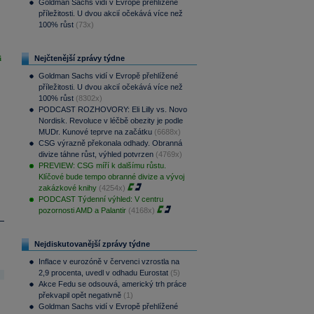
Goldman Sachs vidí v Evropě přehlížené
příležitosti. U dvou akcií očekává více než
100% růst
(73x)
i
Nejčtenější zprávy týdne
Goldman Sachs vidí v Evropě přehlížené
příležitosti. U dvou akcií očekává více než
100% růst
(8302x)
PODCAST ROZHOVORY: Eli Lilly vs. Novo
Nordisk. Revoluce v léčbě obezity je podle
MUDr. Kunové teprve na začátku
(6688x)
CSG výrazně překonala odhady. Obranná
divize táhne růst, výhled potvrzen
(4769x)
PREVIEW: CSG míří k dalšímu růstu.
Klíčové bude tempo obranné divize a vývoj
zakázkové knihy
(4254x)
PODCAST Týdenní výhled: V centru
pozornosti AMD a Palantir
(4168x)
Nejdiskutovanější zprávy týdne
Inflace v eurozóně v červenci vzrostla na
2,9 procenta, uvedl v odhadu Eurostat
(5)
Akce Fedu se odsouvá, americký trh práce
překvapil opět negativně
(1)
Goldman Sachs vidí v Evropě přehlížené