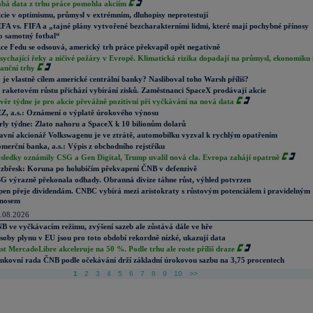
abá data z trhu práce pomohla akciím
cie v optimismu, průmysl v extrémním, dluhopisy neprotestují
FA vs. FIFA a „tajné plány vytvořené bezcharakterními lidmi, které mají pochybné přínosy
o samotný fotbal“
ce Fedu se odsouvá, americký trh práce překvapil opět negativně
sychající řeky a ničivé požáry v Evropě. Klimatická rizika dopadají na průmysl, ekonomiku 
nanční trhy
 je vlastně cílem americké centrální banky? Nasliboval toho Warsh příliš?
 raketovém růstu přichází vybírání zisků. Zaměstnanci SpaceX prodávají akcie
věr týdne je pro akcie převážně pozitivní při vyčkávání na nová data
Z, a.s.: Oznámení o výplatě úrokového výnosu
rly týdne: Zlato nahoru a SpaceX k 10 bilionům dolarů
avní akcionář Volkswagenu je ve ztrátě, automobilku vyzval k rychlým opatřením
merční banka, a.s.: Výpis z obchodního rejstříku
sledky oznámily CSG a Gen Digital, Trump uvalil nová cla. Evropa zahájí opatrně
zbřesk: Koruna po holubičím překvapení ČNB v defenzivě
G výrazně překonala odhady. Obranná divize táhne růst, výhled potvrzen
pen přeje dividendám. CNBC vybírá mezi aristokraty s růstovým potenciálem i pravidelným
nosem
.08.2026
B ve vyčkávacím režimu, zvýšení sazeb ale zůstává dále ve hře
soby plynu v EU jsou pro toto období rekordně nízké, ukazují data
st MercadoLibre akceleruje na 50 %. Podle trhu ale roste příliš draze
nkovní rada ČNB podle očekávání drží základní úrokovou sazbu na 3,75 procentech
1
2
3
4
5
6
7
8
9
10
>>