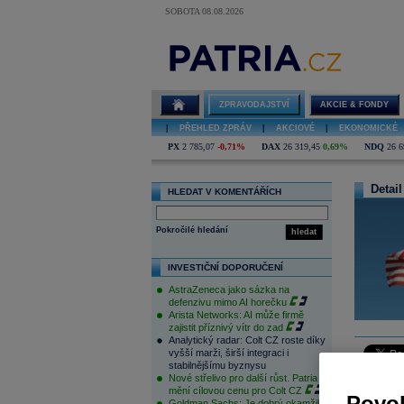
SOBOTA 08.08.2026
ZPRAVODAJSTVÍ
AKCIE & FONDY
|
PŘEHLED ZPRÁV
|
AKCIOVÉ
|
EKONOMICKÉ
PX
2 785,07
-0,71%
DAX
26 319,45
0,69%
NDQ
26 6
Detail
HLEDAT V KOMENTÁŘÍCH
Pokročilé hledání
hledat
INVESTIČNÍ DOPORUČENÍ
AstraZeneca jako sázka na
defenzivu mimo AI horečku
Arista Networks: AI může firmě
zajistit příznivý vítr do zad
Analytický radar: Colt CZ roste díky
vyšší marži, širší integraci i
stabilnějšímu byznysu
Nové střelivo pro další růst. Patria
Obchodová
mění cílovou cenu pro Colt CZ
Povol
zda součas
Goldman Sachs: Je dobrý okamžik