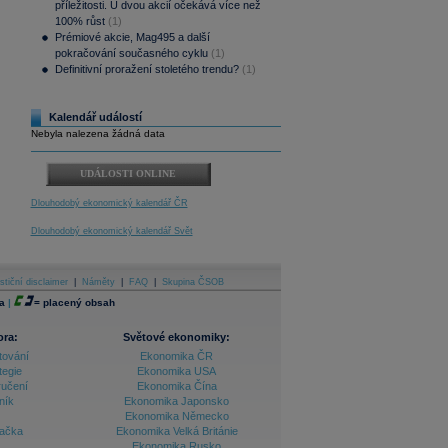
příležitosti. U dvou akcií očekává více než
100% růst
(1)
Prémiové akcie, Mag495 a další
pokračování současného cyklu
(1)
Definitivní proražení stoletého trendu?
(1)
Kalendář událostí
Nebyla nalezena žádná data
UDÁLOSTI ONLINE
Dlouhodobý ekonomický kalendář ČR
Dlouhodobý ekonomický kalendář Svět
stiční disclaimer
|
Náměty
|
FAQ
|
Skupina ČSOB
a
|
=
placený obsah
ora:
Světové ekonomiky:
tování
Ekonomika ČR
tegie
Ekonomika USA
ručení
Ekonomika Čína
ník
Ekonomika Japonsko
Ekonomika Německo
lačka
Ekonomika Velká Británie
Ekonomika Rusko