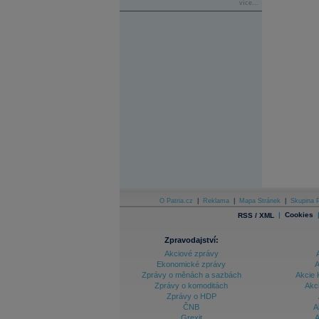
více...
O Patria.cz
|
Reklama
|
Mapa Stránek
|
Skupina P
|
Cookies
RSS / XML
Zpravodajství:
Akciové zprávy
Ekonomické zprávy
A
Zprávy o měnách a sazbách
Akcie 
Zprávy o komoditách
Akc
Zprávy o HDP
ČNB
A
Grexit
A