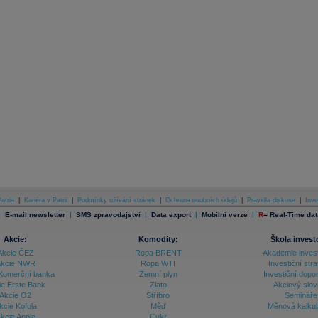
atria
|
Kariéra v Patrii
|
Podmínky užívání stránek
|
Ochrana osobních údajů
|
Pravidla diskuse
|
Inve
|
|
|
|
|
E-mail newsletter
SMS zpravodajství
Data export
Mobilní verze
R
=
Real-Time dat
Akcie:
Komodity:
Škola invest
Akcie ČEZ
Ropa BRENT
Akademie inves
kcie NWR
Ropa WTI
Investiční stra
Komerční banka
Zemní plyn
Investiční dopo
ie Erste Bank
Zlato
Akciový slov
Akcie O2
Stříbro
Semináře
kcie Kofola
Měď
Měnová kalku
kcie Apple
Cukr