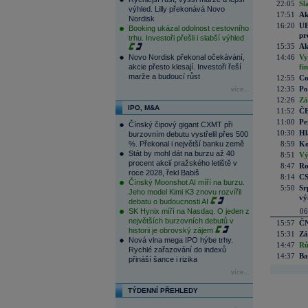
22:05
Sl
výhled. Lilly překonává Novo
17:51
Ak
Nordisk
16:20
UE
Booking ukázal odolnost cestovního
pr
trhu. Investoři přešli i slabší výhled
15:35
Ak
Novo Nordisk překonal očekávání,
14:46
Vy
akcie přesto klesají. Investoři řeší
fi
marže a budoucí růst
12:55
Co
12:35
Po
více...
12:26
Zá
IPO, M&A
11:52
ČE
11:00
Pe
Čínský čipový gigant CXMT při
10:30
Hl
burzovním debutu vystřelil přes 500
%. Překonal i největší banku země
8:59
Ko
Stát by mohl dát na burzu až 40
8:51
Vý
procent akcií pražského letiště v
8:47
Ro
roce 2028, řekl Babiš
8:14
CS
Čínský Moonshot AI míří na burzu.
5:50
Sr
Jeho model Kimi K3 znovu rozvířil
vý
debatu o budoucnosti AI
SK Hynix míří na Nasdaq. O jeden z
06
největších burzovních debutů v
15:57
ČN
historii je obrovský zájem
15:31
Zá
Nová vlna mega IPO hýbe trhy.
14:47
Rů
Rychlé zařazování do indexů
14:37
Ba
přináší šance i rizika
více...
TÝDENNÍ PŘEHLEDY