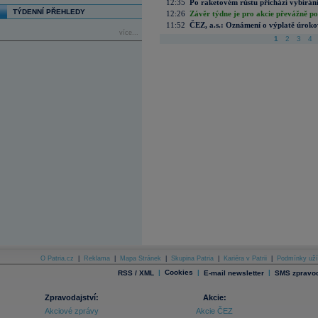
12:35
Po raketovém růstu přichází vybírán
TÝDENNÍ PŘEHLEDY
12:26
Závěr týdne je pro akcie převážně po
11:52
ČEZ, a.s.: Oznámení o výplatě úrok
více...
1
2
3
4
O Patria.cz
|
Reklama
|
Mapa Stránek
|
Skupina Patria
|
Kariéra v Patrii
|
Podmínky uží
|
Cookies
|
|
RSS / XML
E-mail newsletter
SMS zpravod
Zpravodajství:
Akcie:
Akciové zprávy
Akcie ČEZ