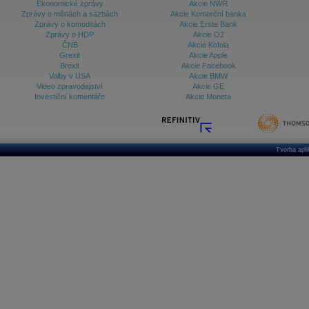
Ekonomické zprávy
Akcie NWR
Zprávy o měnách a sazbách
Akcie Komerční banka
Zprávy o komoditách
Akcie Erste Bank
Zprávy o HDP
Akcie O2
ČNB
Akcie Kofola
Grexit
Akcie Apple
Brexit
Akcie Facebook
Volby v USA
Akcie BMW
Video zpravodajství
Akcie GE
Investiční komentáře
Akcie Moneta
Tvorba apl