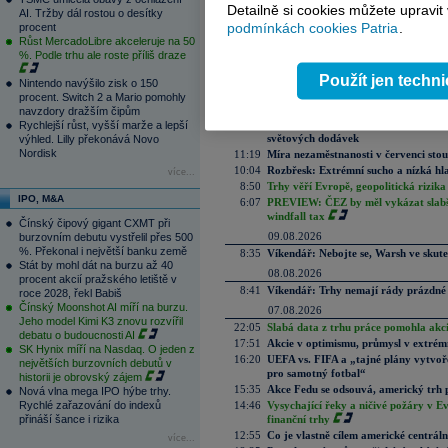
Aktuální komentáře
Detailně si cookies můžete upravit
AI. Tržby dál rostou o desítky
podmínkách cookies Patria
.
procent
10.08.2026
Růst MercadoLibre akceleruje na 50
17:01
Pár úvah o plánech FIFA, skutečném 
%. Podle trhu ale roste příliš draze
15:38
PODCAST Týdenní výhled: Výsledková
brání státní dluhopisy
Použít jen techn
Nintendo navýšilo zisk o 150
14:44
Trumpovy příjmy z licencí loni vzros
procent. Switch 2 a Mario pomohly
13:25
TSMC umlčela obavy z ochlazení AI. T
navzdory dražším čipům
12:40
Trhu s humanoidními roboty vládne Čí
Rychlejší růst, vyšší marže a lepší
světových dodávek
výhled. Lilly překonává Novo
Nordisk
11:19
Míra nezaměstnanosti v červenci stou
10:04
Rozbřesk: Extrémní sucho a nízká hl
více...
8:50
Trhy věří Evropě, geopolitická rizika
IPO, M&A
6:07
PREVIEW: ČEZ by měl vykázat slabší 
windfall tax
Čínský čipový gigant CXMT při
09.08.2026
burzovním debutu vystřelil přes 500
%. Překonal i největší banku země
8:35
Víkendář: Nebojte se, Warsh ve skute
Stát by mohl dát na burzu až 40
08.08.2026
procent akcií pražského letiště v
8:41
Víkendář: Trhy nemají rády prázdné 
roce 2028, řekl Babiš
Čínský Moonshot AI míří na burzu.
07.08.2026
Jeho model Kimi K3 znovu rozvířil
22:05
Slabá data z trhu práce pomohla akc
debatu o budoucnosti AI
17:51
Akcie v optimismu, průmysl v extrémn
SK Hynix míří na Nasdaq. O jeden z
16:20
UEFA vs. FIFA a „tajné plány vytvoř
největších burzovních debutů v
pro samotný fotbal“
historii je obrovský zájem
15:35
Akce Fedu se odsouvá, americký trh 
Nová vlna mega IPO hýbe trhy.
Rychlé zařazování do indexů
14:46
Vysychající řeky a ničivé požáry v E
přináší šance i rizika
finanční trhy
12:55
Co je vlastně cílem americké centrál
více...