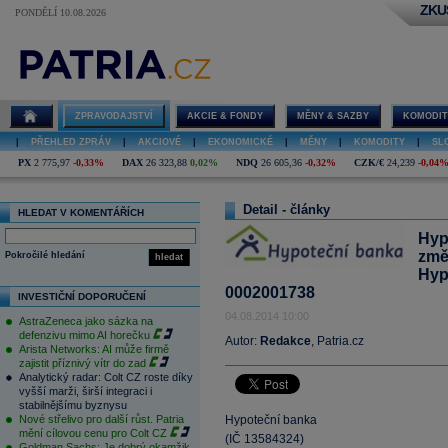
ZKU
PONDĚLÍ 10.08.2026
ZPRAVODAJSTVÍ
AKCIE & FONDY
MĚNY & SAZBY
KOMODIT
|
PŘEHLED ZPRÁV
|
AKCIOVÉ
|
EKONOMICKÉ
|
MĚNY
|
KOMODITY
|
SL
PX
2 775,97
-0,33%
DAX
26 323,88
0,02%
NDQ
26 605,36
-0,32%
CZK/€
24,239
-0,04
Detail - články
HLEDAT V KOMENTÁŘÍCH
Hyp
změ
Pokročilé hledání
hledat
Hyp
0002001738
INVESTIČNÍ DOPORUČENÍ
04.08.2014 10:00
AstraZeneca jako sázka na
defenzivu mimo AI horečku
Autor:
Redakce
, Patria.cz
Arista Networks: AI může firmě
zajistit příznivý vítr do zad
Analytický radar: Colt CZ roste díky
vyšší marži, širší integraci i
stabilnějšímu byznysu
Nové střelivo pro další růst. Patria
Hypoteční banka
mění cílovou cenu pro Colt CZ
(IČ 13584324)
Goldman Sachs: Je dobrý okamžik