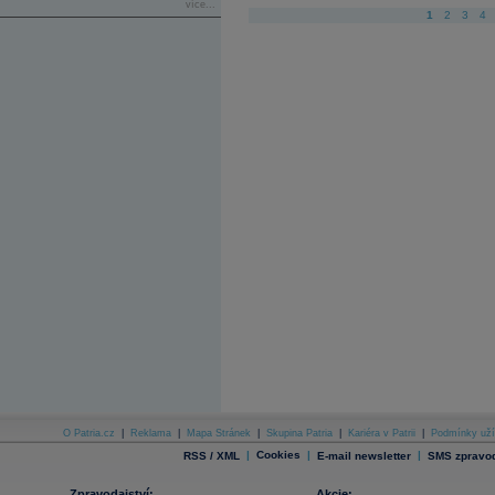
více...
1
2
3
4
O Patria.cz
|
Reklama
|
Mapa Stránek
|
Skupina Patria
|
Kariéra v Patrii
|
Podmínky uží
|
Cookies
|
|
RSS / XML
E-mail newsletter
SMS zpravod
Zpravodajství:
Akcie: