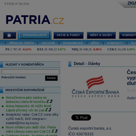
ZKU
PÁTEK 07.08.2026
ZPRAVODAJSTVÍ
AKCIE & FONDY
MĚNY & SAZBY
KOMODIT
|
PŘEHLED ZPRÁV
|
AKCIOVÉ
|
EKONOMICKÉ
|
MĚNY
|
KOMODITY
|
SL
PX
2 787,45
-0,63%
DAX
26 368,22
0,87%
NDQ
26 348,35
-0,06%
CZK/€
24,246
0,09%
Detail - články
HLEDAT V KOMENTÁŘÍCH
Česk
vyp
Pokročilé hledání
hledat
dlu
INVESTIČNÍ DOPORUČENÍ
15.10
AstraZeneca jako sázka na
Autor
defenzivu mimo AI horečku
Arista Networks: AI může firmě
zajistit příznivý vítr do zad
Analytický radar: Colt CZ roste díky
vyšší marži, širší integraci i
stabilnějšímu byznysu
Nové střelivo pro další růst. Patria
Česká exportní banka, a.s.
mění cílovou cenu pro Colt CZ
IČO: 63078333
Goldman Sachs: Je dobrý okamžik