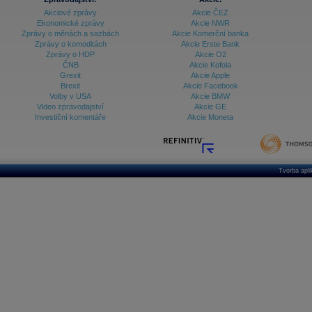
Akciové zprávy
Akcie ČEZ
Ekonomické zprávy
Akcie NWR
Zprávy o měnách a sazbách
Akcie Komerční banka
Zprávy o komoditách
Akcie Erste Bank
Zprávy o HDP
Akcie O2
ČNB
Akcie Kofola
Grexit
Akcie Apple
Brexit
Akcie Facebook
Volby v USA
Akcie BMW
Video zpravodajství
Akcie GE
Investiční komentáře
Akcie Moneta
Tvorba apl