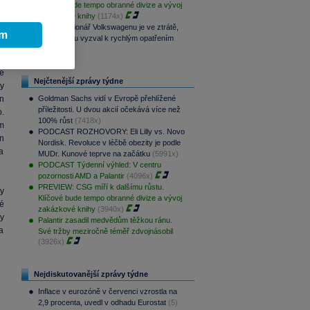
Klíčové bude tempo obranné divize a vývoj
ě
zakázkové knihy
(1174x)
e
Hlavní akcionář Volkswagenu je ve ztrátě,
ím
automobilku vyzval k rychlým opatřením
(1115x)
,
ne
Nejčtenější zprávy týdne
y
en
Goldman Sachs vidí v Evropě přehlížené
příležitosti. U dvou akcií očekává více než
o.
100% růst
(7418x)
m
PODCAST ROZHOVORY: Eli Lilly vs. Novo
en
Nordisk. Revoluce v léčbě obezity je podle
a
MUDr. Kunové teprve na začátku
(5991x)
PODCAST Týdenní výhled: V centru
pozornosti AMD a Palantir
(4096x)
PREVIEW: CSG míří k dalšímu růstu.
y
Klíčové bude tempo obranné divize a vývoj
é
zakázkové knihy
(3940x)
y
Palantir zasadil medvědům těžkou ránu.
a
Své tržby meziročně téměř zdvojnásobil
(3926x)
Nejdiskutovanější zprávy týdne
Inflace v eurozóně v červenci vzrostla na
2,9 procenta, uvedl v odhadu Eurostat
(5)