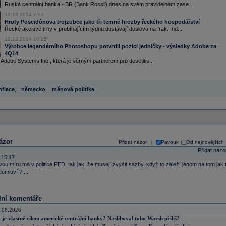
Ruská centrální banka - BR (Bank Rossii) dnes na svém pravidelném zase...
12.12.2014 7:37
Hroty Poseidónova trojzubce jako tři temné hrozby řeckého hospodářství
Řecké akciové trhy v probíhajícím týdnu dostávají doslova na frak. Ind...
12.12.2014 10:25
Výrobce legendárního Photoshopu potvrdil pozici jedničky - výsledky Adobe za
4Q14
Adobe Systems Inc., která je věrným partnerem pro desetitis...
nflace
,
německo
,
měnová politika
ázor
Přidat názor
Pavouk
Od nejnovějších
|
Přidat názo
 15:17
vou míru má v politice FED, tak jak, že musejí zvýšit sazby, když to záleží jenom na tom jak t
omluví ? ...
lní komentáře
.08.2026
 je vlastně cílem americké centrální banky? Nasliboval toho Warsh příliš?