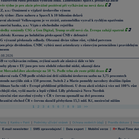
 raketovém růstu přichází vybírání zisků. Zaměstnanci SpaceX prodávají akcie
věr týdne je pro akcie převážně pozitivní při vyčkávání na nová data
Z, a.s.: Oznámení o výplatě úrokového výnosu
rly týdne: Zlato nahoru a SpaceX k 10 bilionům dolarů
avní akcionář Volkswagenu je ve ztrátě, automobilku vyzval k rychlým opatřením
merční banka, a.s.: Výpis z obchodního rejstříku
sledky oznámily CSG a Gen Digital, Trump uvalil nová cla. Evropa zahájí opatrně
zbřesk: Koruna po holubičím překvapení ČNB v defenzivě
G výrazně překonala odhady. Obranná divize táhne růst, výhled potvrzen
pen přeje dividendám. CNBC vybírá mezi aristokraty s růstovým potenciálem i pravidelným
nosem
.08.2026
B ve vyčkávacím režimu, zvýšení sazeb ale zůstává dále ve hře
soby plynu v EU jsou pro toto období rekordně nízké, ukazují data
st MercadoLibre akceleruje na 50 %. Podle trhu ale roste příliš draze
nkovní rada ČNB podle očekávání drží základní úrokovou sazbu na 3,75 procentech
ntendo navýšilo zisk o 150 procent. Switch 2 a Mario pomohly navzdory dražším čipům
ldman Sachs vidí v Evropě přehlížené příležitosti. U dvou akcií očekává více než 100% růst
chlejší růst, vyšší marže a lepší výhled. Lilly překonává Novo Nordisk
ziroční růst stavební výroby v ČR v červnu zpomalil na dvě procenta
hraniční obchod ČR v červnu skončil přebytkem 15,5 mld. Kč, meziročně nižším
1
2
3
4
5
6
7
8
9
10
>>
atria
|
Kariéra v Patrii
|
Podmínky užívání stránek
|
Ochrana osobních údajů
|
Pravidla diskuse
|
Inve
|
|
|
|
|
E-mail newsletter
SMS zpravodajství
Data export
Mobilní verze
R
=
Real-Time dat