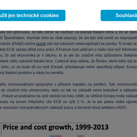
V podstatě pouze dochází k tomu, že trhy čekají dlouhé roky útlumu v celé eurozón
pro následujících pět let implikovaná současnými výnosy dluhopisů se nyní pohybuj
 %). Mě ale zaujala hlavně situace ve Francii.
žít jen technické cookies
Souhlas
ancouzských vládních dluhopisů se pohybují pod 1 %. Není tomu přitom tak dlouho
da lidí ujišťovala, že tato země se nachází na pokraji fiskální krize a že se sta
ií či Španělskem. Namísto toho se však ukazuje, že ani tyto dvě země se nepropadl
protože dřívější nárůst
sazeb
zde byl odrazem sebenaplňující se paniky. To trvalo j
 kdy ECB začala dělat svou práci. A Francie nyní platí jen o málo více než Německ
u, že její ekonomika je v útlumu, to je ale do značné míry způsobeno fiskální
které mělo zabránit fiskální krizi. Celkově tedy vidíme, že Řecko, které mělo být j
í toho, co se bude dít po celé Evropě, představuje velmi specifický případ. Evrop
ný fiskální problém a nikdy ho neměla.
pěla nerovnováhami spojenými s přílivem kapitálu na periferii. Tyto nerovnováh
 do značné míry eliminovány, stalo se tak na základě velmi bolestivé a nákladn
e. Pokud se podíváme na celé období od roku 1999, ve většině Evropy rostly náklad
ruba na úrovni inflačního cíle ECB ve výši 2 %. Je tu ale jedna velká výjimk
je vyznačen růst jednotkových nákladů práce a červeně vývoj deflátoru HDP):