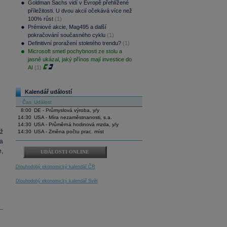
Goldman Sachs vidí v Evropě přehlížené
příležitosti. U dvou akcií očekává více než
100% růst
(1)
Prémiové akcie, Mag495 a další
pokračování současného cyklu
(1)
Definitivní proražení stoletého trendu?
(1)
Microsoft smetl pochybnosti ze stolu a
jasně ukázal, jaký přínos mají investice do
AI
(1)
Kalendář událostí
Čas
Událost
8:00
DE - Průmyslová výroba, y/y
14:30
USA - Míra nezaměstnanosti, s.a.
14:30
USA - Průměrná hodinová mzda, y/y
ž
14:30
USA - Změna počtu prac. míst
a
,
UDÁLOSTI ONLINE
Dlouhodobý ekonomický kalendář ČR
Dlouhodobý ekonomický kalendář Svět