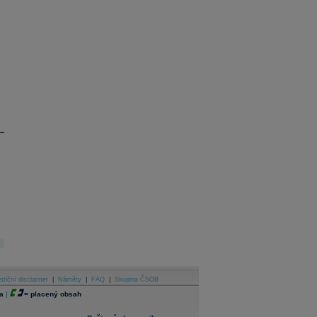
stiční disclaimer
|
Náměty
|
FAQ
|
Skupina ČSOB
a
|
=
placený obsah