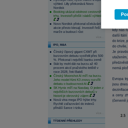
slabosti. 
výhled. Lilly překonává Novo
Nordisk
(inflace 
Booking ukázal odolnost cestovního
asi na 0,7
Pou
trhu. Investoři přešli i slabší výhled
Novo Nordisk překonal očekávání,
Výnosy fr
akcie přesto klesají. Investoři řeší
kdy nás řa
marže a budoucí růst
další Itál
více...
do krize, 
IPO, M&A
do chvíle,
Je pravdo
Čínský čipový gigant CXMT při
burzovním debutu vystřelil přes 500
utažením, 
%. Překonal i největší banku země
předzvěst
Stát by mohl dát na burzu až 40
procent akcií pražského letiště v
nemá ploš
roce 2028, řekl Babiš
Čínský Moonshot AI míří na burzu.
Evropa tr
Jeho model Kimi K3 znovu rozvířil
debatu o budoucnosti AI
jsou dnes
SK Hynix míří na Nasdaq. O jeden z
dezinflac
největších burzovních debutů v
a ceny zh
historii je obrovský zájem
Nová vlna mega IPO hýbe trhy.
(červeně 
Rychlé zařazování do indexů
přináší šance i rizika
více...
TÝDENNÍ PŘEHLEDY