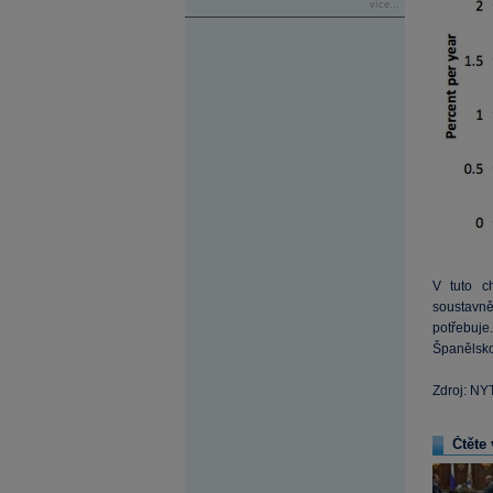
více...
V tuto c
soustavn
potřebuje
Španělsko 
Zdroj: NY
Čtěte 