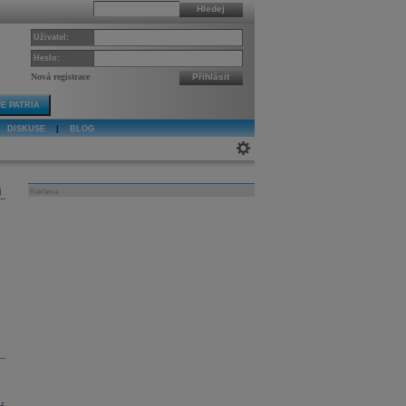
Hledej
Uživatel:
Heslo:
Nová registrace
Přihlásit
E PATRIA
DISKUSE
|
BLOG
j
Reklama