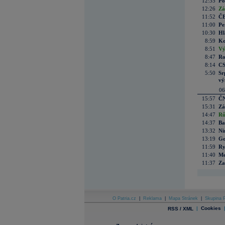
12:35
Po
12:26
Zá
11:52
ČE
11:00
Pe
10:30
Hl
8:59
Ko
8:51
Vý
8:47
Ro
8:14
CS
5:50
Sr
vý
06
15:57
ČN
15:31
Zá
14:47
Rů
14:37
Ba
13:32
Ni
13:19
Go
11:59
Ry
11:40
Me
11:37
Za
O Patria.cz
|
Reklama
|
Mapa Stránek
|
Skupina P
|
Cookies
RSS / XML