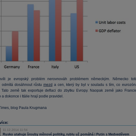
hvíli je evropský problém nerovnováh problémem německým. Německo toti
ě odmítá dosáhnout růstu
mezd
a cen, který by byl v souladu s tím, co eurozón
. Tato země tak exportuje deflaci do zbytku Evropy. Naopak země jako Francie
a dokonce i Itálie hrají podle pravidel.
Times, blog Paula Krugmana
více:
11.12.2014 11:54
Rusko utahuje šrouby měnové politiky, rublu už pomáhá i Putin s Medveděvem