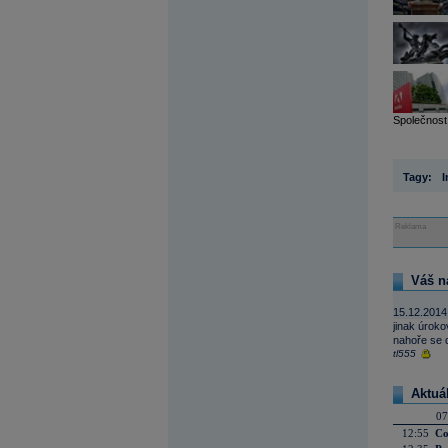
Společnost 
Tagy:
I
Reklama
Váš n
15.12.2014
jinak úroko
nahoře se d
tl555
Aktuá
07
12:55
Co