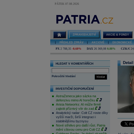
PÁTEK 07.08.2026
ZPRAVODAJSTVÍ
AKCIE & FONDY
|
PŘEHLED ZPRÁV
|
AKCIOVÉ
|
EKONOMICKÉ
PX
2 788,35
-0,60%
DAX
26 369,08
0,88%
CZK/€
24
Detail
HLEDAT V KOMENTÁŘÍCH
Pokročilé hledání
hledat
INVESTIČNÍ DOPORUČENÍ
AstraZeneca jako sázka na
defenzivu mimo AI horečku
Arista Networks: AI může firmě
zajistit příznivý vítr do zad
Analytický radar: Colt CZ roste díky
vyšší marži, širší integraci i
stabilnějšímu byznysu
Nové střelivo pro další růst. Patria
mění cílovou cenu pro Colt CZ
Goldman Sachs: Je dobrý okamžik