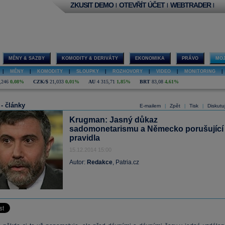
ZKUSIT DEMO
OTEVŘÍT ÚČET
WEBTRADER
|
|
|
MĚNY & SAZBY
KOMODITY & DERIVÁTY
EKONOMIKA
PRÁVO
MOJ
|
MĚNY
|
KOMODITY
|
SLOUPKY
|
ROZHOVORY
|
VIDEO
|
MONITORING
|
,246
0,08%
CZK/$
21,033
0,01%
AU
4 315,71
1,85%
BRT
83,08
4,61%
 - články
E-mailem
Zpět
Tisk
Diskutu
|
|
|
Krugman: Jasný důkaz
sadomonetarismu a Německo porušující
pravidla
15.12.2014 15:00
Autor:
Redakce
, Patria.cz