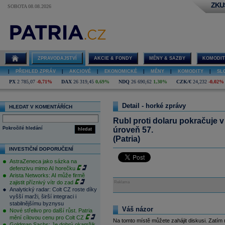
ZKU
SOBOTA 08.08.2026
ZPRAVODAJSTVÍ
AKCIE & FONDY
MĚNY & SAZBY
KOMODIT
|
PŘEHLED ZPRÁV
|
AKCIOVÉ
|
EKONOMICKÉ
|
MĚNY
|
KOMODITY
|
SL
PX
2 785,07
-0,71%
DAX
26 319,45
0,69%
NDQ
26 690,62
1,30%
CZK/€
24,232
-0,02%
Detail - horké zprávy
HLEDAT V KOMENTÁŘÍCH
Rubl proti dolaru pokračuje v
Pokročilé hledání
úroveň 57.
hledat
(Patria)
INVESTIČNÍ DOPORUČENÍ
AstraZeneca jako sázka na
defenzivu mimo AI horečku
Arista Networks: AI může firmě
zajistit příznivý vítr do zad
Reklama
Analytický radar: Colt CZ roste díky
vyšší marži, širší integraci i
stabilnějšímu byznysu
Váš názor
Nové střelivo pro další růst. Patria
mění cílovou cenu pro Colt CZ
Na tomto místě můžete zahájit diskusi. Zatím
Goldman Sachs: Je dobrý okamžik