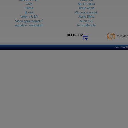
ČNB
Akcie Kofola
Grexit
Akcie Apple
Brexit
Akcie Facebook
Volby v USA
Akcie BMW
Video zpravodajství
Akcie GE
Investiční komentáře
Akcie Moneta
Tvorba apl