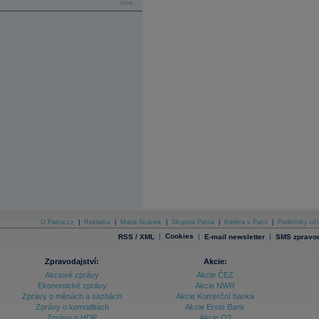
více...
O Patria.cz
|
Reklama
|
Mapa Stránek
|
Skupina Patria
|
Kariéra v Patrii
|
Podmínky uží
|
Cookies
|
|
RSS / XML
E-mail newsletter
SMS zpravod
Zpravodajství:
Akcie:
Akciové zprávy
Akcie ČEZ
Ekonomické zprávy
Akcie NWR
Zprávy o měnách a sazbách
Akcie Komerční banka
Zprávy o komoditách
Akcie Erste Bank
Zprávy o HDP
Akcie O2