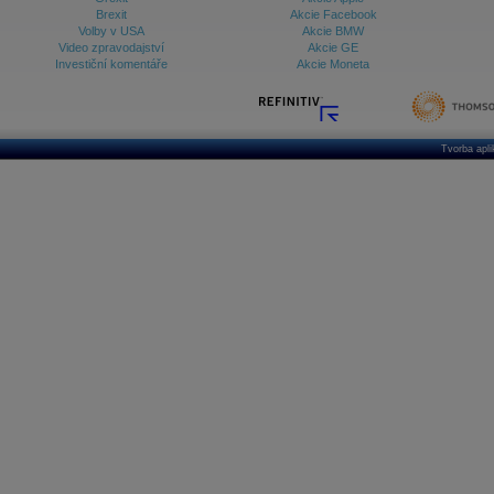
Brexit
Akcie Facebook
Volby v USA
Akcie BMW
Video zpravodajství
Akcie GE
Investiční komentáře
Akcie Moneta
Tvorba apl