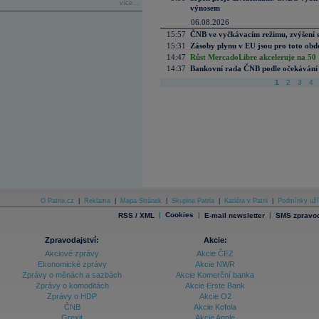
více...
výnosem
06.08.2026
15:57
ČNB ve vyčkávacím režimu, zvýšení s
15:31
Zásoby plynu v EU jsou pro toto obdo
14:47
Růst MercadoLibre akceleruje na 50 %
14:37
Bankovní rada ČNB podle očekávání 
1
2
3
4
O Patria.cz
|
Reklama
|
Mapa Stránek
|
Skupina Patria
|
Kariéra v Patrii
|
Podmínky uží
|
Cookies
|
|
RSS / XML
E-mail newsletter
SMS zpravod
Zpravodajství:
Akcie:
Akciové zprávy
Akcie ČEZ
Ekonomické zprávy
Akcie NWR
Zprávy o měnách a sazbách
Akcie Komerční banka
Zprávy o komoditách
Akcie Erste Bank
Zprávy o HDP
Akcie O2
ČNB
Akcie Kofola
Grexit
Akcie Apple