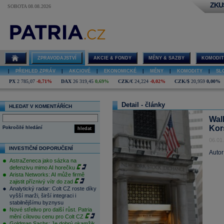
ZKU
SOBOTA 08.08.2026
ZPRAVODAJSTVÍ
AKCIE & FONDY
MĚNY & SAZBY
KOMODIT
|
PŘEHLED ZPRÁV
|
AKCIOVÉ
|
EKONOMICKÉ
|
MĚNY
|
KOMODITY
|
SL
PX
2 785,07
-0,71%
DAX
26 319,45
0,69%
CZK/€
24,224
-0,02%
CZK/$
20,959
0,00%
Detail - články
HLEDAT V KOMENTÁŘÍCH
Wal
Kor
Pokročilé hledání
hledat
06.01
INVESTIČNÍ DOPORUČENÍ
Autor
AstraZeneca jako sázka na
defenzivu mimo AI horečku
Arista Networks: AI může firmě
zajistit příznivý vítr do zad
Analytický radar: Colt CZ roste díky
vyšší marži, širší integraci i
stabilnějšímu byznysu
Nové střelivo pro další růst. Patria
mění cílovou cenu pro Colt CZ
Goldman Sachs: Je dobrý okamžik