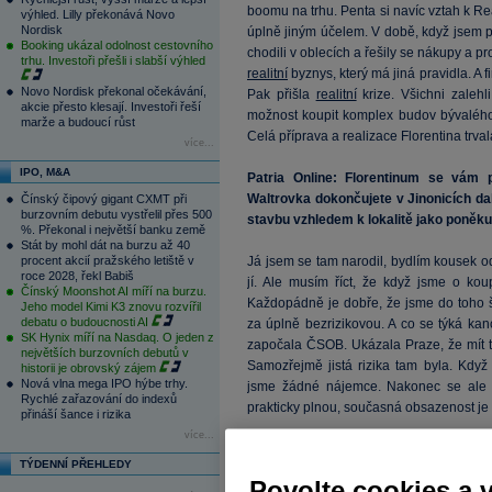
boomu na trhu. Penta si navíc vztah k Re
výhled. Lilly překonává Novo
Nordisk
úplně jiným účelem. V době, když jsem při
Booking ukázal odolnost cestovního
chodili v oblecích a řešily se nákupy a pr
trhu. Investoři přešli i slabší výhled
realitní
byznys, který má jiná pravidla. A fi
Novo Nordisk překonal očekávání,
Pak přišla
realitní
krize. Všichni zalehl
akcie přesto klesají. Investoři řeší
možnost koupit komplex budov bývalého 
marže a budoucí růst
Celá příprava a realizace Florentina trval
více...
IPO, M&A
Patria Online: Florentinum se vám p
Waltrovka dokončujete v Jinonicích dal
Čínský čipový gigant CXMT při
burzovním debutu vystřelil přes 500
stavbu vzhledem k lokalitě jako poněku
%. Překonal i největší banku země
Stát by mohl dát na burzu až 40
procent akcií pražského letiště v
Já jsem se tam narodil, bydlím kousek od
roce 2028, řekl Babiš
jí. Ale musím říct, že když jsme o kou
Čínský Moonshot AI míří na burzu.
Každopádně je dobře, že jsme do toho š
Jeho model Kimi K3 znovu rozvířil
debatu o budoucnosti AI
za úplně bezrizikovou. A co se týká kanc
SK Hynix míří na Nasdaq. O jeden z
započala ČSOB. Ukázala Praze, že mít 
největších burzovních debutů v
Samozřejmě jistá rizika tam byla. Když
historii je obrovský zájem
Nová vlna mega IPO hýbe trhy.
jsme žádné nájemce. Nakonec se ale u
Rychlé zařazování do indexů
prakticky plnou, současná obsazenost je 
přináší šance i rizika
více...
Patria Online: Aviaticu jste financova
TÝDENNÍ PŘEHLEDY
banky?
Povolte cookies a 