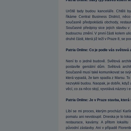
Patria Online: Jaký typ staveb kolem 
Určitě tady budou kanceláře. Chtěli b
říkáme Central Business District, něco
současně předpokládá obchody, restaur
Současné předpisy sice jejich stavbu v 
budoucnu změní. V první části kolem ulic
druhé části, která již leží v Praze 8, se po
Patria Online: Co je podle vás světov
Není to o jedné budově. Světová archit
postavíte geniální dům. Světová archi
Současně musí také komunikovat se svým
která vypadá, že tam spadla z Marsu. T
nezvyklé budou. Naopak, je dobře, když a
věcí, co za něco stojí, vyvolává názory i
Patria Online: Je v Praze stavba, která
Líbí se mi proces, kterým prochází Karlí
pomalu ani nevstoupil. Dneska je to lokali
restaurace, kavárny. A přitom lokalit
původní zástavby. Ani v případě Florent