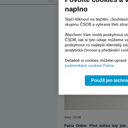
více...
Ve výběrovém řízení nám nabídla nejlepš
naplno
v té lokalitě sama sídlí a věří jí. Momentá
Stačí kliknout na tlačítko „Souhla
skupinu ČSOB a vybrané třetí stran
Abychom Vám mohli poskytnout víc
ČSOB, tak si tyto údaje můžeme vz
poskytnout co nejlepší klientský zá
analytická činnost a předávání coo
Detailně si cookies můžete upravit
podmínkách cookies Patria
.
Použít jen techn
Zdroj: ČSOB
Patria Online: Před dvěma lety jste