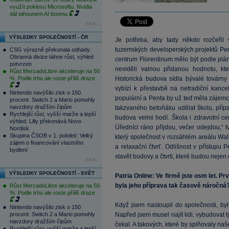
využít poklesu Microsoftu. Nvidia
dál tahounem AI boomu
více...
VÝSLEDKY SPOLEČNOSTÍ - ČR
Je potřeba, aby tady někdo rozčeřil 
tuzemských developerských projektů Penty
CSG výrazně překonala odhady.
Obranná divize táhne růst, výhled
centrum Florentinum mělo být podle plá
potvrzen
neviděli valnou přidanou hodnotu, kte
Růst MercadoLibre akceleruje na 50
%. Podle trhu ale roste příliš draze
Historická budova sídla bývalé továrn
vybízí k přestavbě na netradiční kancel
Nintendo navýšilo zisk o 150
populární a Penta by už teď měla zájemc
procent. Switch 2 a Mario pomohly
navzdory dražším čipům
takzvaného betoňáku udělat školu, případ
Rychlejší růst, vyšší marže a lepší
budova velmi hodí. Škola i zdravotní cen
výhled. Lilly překonává Novo
Úředníci ráno přijdou, večer odejdou,“ t
Nordisk
Skupina ČSOB v 1. pololetí: Velký
který společnost v rozsáhlém areálu Walt
zájem o financování vlastního
a relaxační čtvrť. Odlišnost v přístupu
bydlení
stavět budovy a čtvrti, které budou nejen
více...
VÝSLEDKY SPOLEČNOSTÍ - SVĚT
Patria Online: Ve firmě jste osm let. Pr
byla jeho příprava tak časově náročná
Růst MercadoLibre akceleruje na 50
%. Podle trhu ale roste příliš draze
Když jsem nastoupil do společnosti, by
Nintendo navýšilo zisk o 150
procent. Switch 2 a Mario pomohly
Napřed jsem musel najít lidi, vybudovat 
navzdory dražším čipům
čekal. A takových, které by splňovaly naš
Rychlejší růst, vyšší marže a lepší