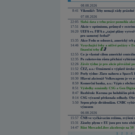
08.08.2026
8:41
Víkendář: Trhy nemají rády prázdné 
07.08.2026
22:05
Slabá data z trhu práce pomohla akc
17:51
Akcie v optimismu, průmysl v extrémn
16:20
UEFA vs. FIFA a „tajné plány vytvoř
pro samotný fotbal“
15:35
Akce Fedu se odsouvá, americký trh 
14:46
Vysychající řeky a ničivé požáry v E
finanční trhy
12:55
Co je vlastně cílem americké centrál
12:35
Po raketovém růstu přichází vybírán
12:26
Závěr týdne je pro akcie převážně po
11:52
ČEZ, a.s.: Oznámení o výplatě úrok
11:00
Perly týdne: Zlato nahoru a SpaceX 
10:30
Hlavní akcionář Volkswagenu je ve z
8:59
Komerční banka, a.s.: Výpis z obchod
8:51
Výsledky oznámily CSG a Gen Digital
8:47
Rozbřesk: Koruna po holubičím přek
8:14
CSG výrazně překonala odhady. Obran
5:50
Srpen přeje dividendám. CNBC vybírá
výnosem
06.08.2026
15:57
ČNB ve vyčkávacím režimu, zvýšení s
15:31
Zásoby plynu v EU jsou pro toto obdo
14:47
Růst MercadoLibre akceleruje na 50 %
1
2
3
4