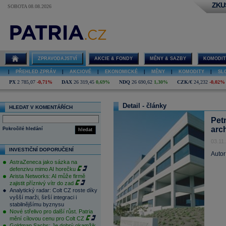
ZKU
SOBOTA 08.08.2026
ZPRAVODAJSTVÍ
AKCIE & FONDY
MĚNY & SAZBY
KOMODIT
|
PŘEHLED ZPRÁV
|
AKCIOVÉ
|
EKONOMICKÉ
|
MĚNY
|
KOMODITY
|
SL
PX
2 785,07
-0,71%
DAX
26 319,45
0,69%
NDQ
26 690,62
1,30%
CZK/€
24,232
-0,02%
Detail - články
HLEDAT V KOMENTÁŘÍCH
Pet
arc
Pokročilé hledání
hledat
03.11
INVESTIČNÍ DOPORUČENÍ
Autor
AstraZeneca jako sázka na
defenzivu mimo AI horečku
Arista Networks: AI může firmě
zajistit příznivý vítr do zad
Analytický radar: Colt CZ roste díky
vyšší marži, širší integraci i
stabilnějšímu byznysu
Nové střelivo pro další růst. Patria
mění cílovou cenu pro Colt CZ
Goldman Sachs: Je dobrý okamžik