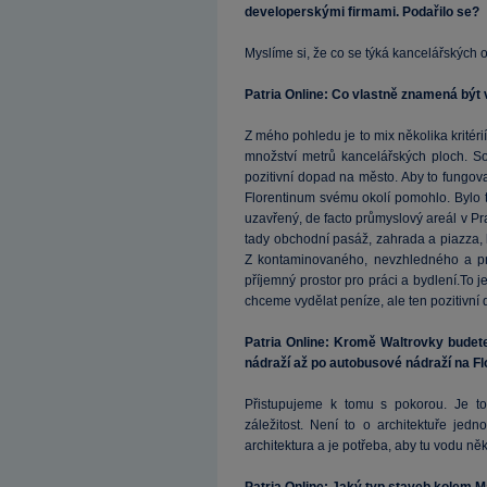
developerskými firmami. Podařilo se?
Myslíme si, že co se týká kancelářských ob
Patria Online: Co vlastně znamená být 
Z mého pohledu je to mix několika kritér
množství metrů kancelářských ploch. S
pozitivní dopad na město. Aby to fungov
Florentinum svému okolí pomohlo. Bylo 
uzavřený, de facto průmyslový areál v Praz
tady obchodní pasáž, zahrada a piazza, k
Z kontaminovaného, nevzhledného a pr
příjemný prostor pro práci a bydlení.To
chceme vydělat peníze, ale ten pozitivní 
Patria Online: Kromě Waltrovky bude
nádraží až po autobusové nádraží na Flo
Přistupujeme k tomu s pokorou. Je to 
záležitost. Není to o architektuře je
architektura a je potřeba, aby tu vodu něk