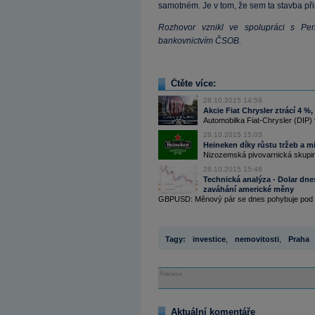
samotném. Je v tom, že sem ta stavba při
Rozhovor vznikl ve spolupráci s Pen
bankovnictvím ČSOB.
Čtěte více:
28.10.2015 14:59
Akcie Fiat Chrysler ztrácí 4 
Automobilka Fiat-Chrysler (DIP) v
28.10.2015 15:03
Heineken díky růstu tržeb a mi
Nizozemská pivovarnická skupina
28.10.2015 15:48
Technická analýza - Dolar dnes
zaváhání americké měny
GBPUSD: Měnový pár se dnes pohybuje pod hla
Tagy:
investice
,
nemovitosti
,
Praha
Reklama
Aktuální komentáře