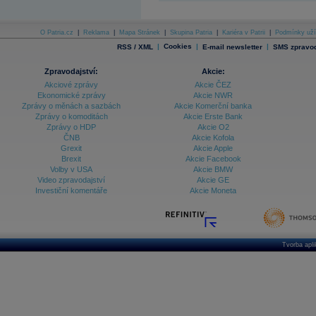
O Patria.cz
|
Reklama
|
Mapa Stránek
|
Skupina Patria
|
Kariéra v Patrii
|
Podmínky uží
|
Cookies
|
|
RSS / XML
E-mail newsletter
SMS zpravod
Zpravodajství:
Akcie:
Akciové zprávy
Akcie ČEZ
Ekonomické zprávy
Akcie NWR
Zprávy o měnách a sazbách
Akcie Komerční banka
Zprávy o komoditách
Akcie Erste Bank
Zprávy o HDP
Akcie O2
ČNB
Akcie Kofola
Grexit
Akcie Apple
Brexit
Akcie Facebook
Volby v USA
Akcie BMW
Video zpravodajství
Akcie GE
Investiční komentáře
Akcie Moneta
Tvorba apl