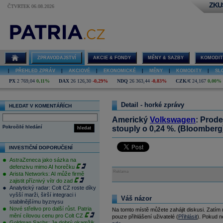
ZKU
ČTVRTEK 06.08.2026
ZPRAVODAJSTVÍ
AKCIE & FONDY
MĚNY & SAZBY
KOMODIT
|
PŘEHLED ZPRÁV
|
AKCIOVÉ
|
EKONOMICKÉ
|
MĚNY
|
KOMODITY
|
SL
PX
2 769,04
0,11%
DAX
26 126,30
-0,29%
NDQ
26 363,44
-0,83%
CZK/€
24,167
0,00%
Detail - horké zprávy
HLEDAT V KOMENTÁŘÍCH
Americký
Volkswagen
: Prode
Pokročilé hledání
stouply o 0,24 %. (Bloomberg
hledat
INVESTIČNÍ DOPORUČENÍ
AstraZeneca jako sázka na
defenzivu mimo AI horečku
Reklama
Arista Networks: AI může firmě
zajistit příznivý vítr do zad
Analytický radar: Colt CZ roste díky
vyšší marži, širší integraci i
Váš názor
stabilnějšímu byznysu
Nové střelivo pro další růst. Patria
Na tomto místě můžete zahájit diskusi. Zatím
mění cílovou cenu pro Colt CZ
pouze přihlášení uživatelé (
Přihlásit
). Pokud ne
Goldman Sachs: Je dobrý okamžik