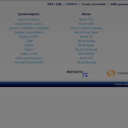
|
Cookies
|
|
RSS / XML
E-mail newsletter
SMS zpravod
Zpravodajství:
Akcie:
Akciové zprávy
Akcie ČEZ
Ekonomické zprávy
Akcie NWR
Zprávy o měnách a sazbách
Akcie Komerční banka
Zprávy o komoditách
Akcie Erste Bank
Zprávy o HDP
Akcie O2
ČNB
Akcie Kofola
Grexit
Akcie Apple
Brexit
Akcie Facebook
Volby v USA
Akcie BMW
Video zpravodajství
Akcie GE
Investiční komentáře
Akcie Moneta
Tvorba apl