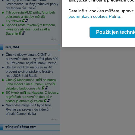
analytická činnost a předávání coo
1
2
3
4
Streamovací služby i zábavní parky
dál táhnou růst zisků
Detailně si cookies můžete upravit
Trh potrestal AMD příliš. AI příběh
podmínkách cookies Patria
.
pokračuje a růst by měl dál
zrychlovat
SpaceX roste raketovým tempem,
investory ale děsí účet za AI a
Použít jen techn
Starship
více...
IPO, M&A
Čínský čipový gigant CXMT při
burzovním debutu vystřelil přes 500
%. Překonal i největší banku země
Stát by mohl dát na burzu až 40
procent akcií pražského letiště v
roce 2028, řekl Babiš
Čínský Moonshot AI míří na burzu.
Jeho model Kimi K3 znovu rozvířil
debatu o budoucnosti AI
SK Hynix míří na Nasdaq. O jeden z
největších burzovních debutů v
historii je obrovský zájem
Nová vlna mega IPO hýbe trhy.
Rychlé zařazování do indexů
přináší šance i rizika
více...
TÝDENNÍ PŘEHLEDY