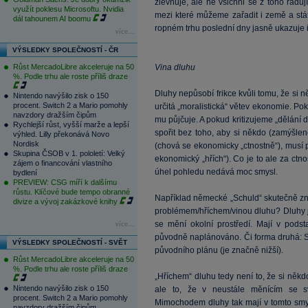
zlevňuje, ale ne všichni se z toho raduj
využít poklesu Microsoftu. Nvidia
mezi které můžeme zařadit i země a stá
dál tahounem AI boomu
ropném trhu poslední dny jasně ukazuje i 
více...
VÝSLEDKY SPOLEČNOSTÍ - ČR
Růst MercadoLibre akceleruje na 50
Vina dluhu
%. Podle trhu ale roste příliš draze
Dluhy nepůsobí frikce kvůli tomu, že si 
Nintendo navýšilo zisk o 150
procent. Switch 2 a Mario pomohly
určitá „moralistická“ větev ekonomie. Pok
navzdory dražším čipům
mu půjčuje. A pokud kritizujeme „dělání dl
Rychlejší růst, vyšší marže a lepší
spořit bez toho, aby si někdo (zamýšlen
výhled. Lilly překonává Novo
Nordisk
(chová se ekonomicky „ctnostně“), musí p
Skupina ČSOB v 1. pololetí: Velký
ekonomický „hřích“). Co je to ale za ctn
zájem o financování vlastního
úhel pohledu nedává moc smysl.
bydlení
PREVIEW: CSG míří k dalšímu
růstu. Klíčové bude tempo obranné
Například německé „Schuld“ skutečně zna
divize a vývoj zakázkové knihy
problémem/hříchem/vinou dluhu? Dluhy j
se mění okolní prostředí. Mají v podst
více...
původně naplánováno. Či forma druhá: S
VÝSLEDKY SPOLEČNOSTÍ - SVĚT
původního plánu (je značně nižší).
Růst MercadoLibre akceleruje na 50
%. Podle trhu ale roste příliš draze
„Hříchem“ dluhu tedy není to, že si někdo
Nintendo navýšilo zisk o 150
ale to, že v neustále měnícím se svě
procent. Switch 2 a Mario pomohly
Mimochodem dluhy tak mají v tomto smy
navzdory dražším čipům