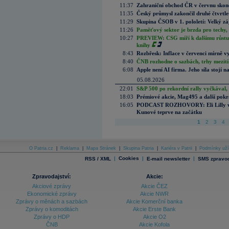
11:37
Zahraniční obchod ČR v červnu skonč
11:35
Český průmysl zakončil druhé čtvrtlet
11:29
Skupina ČSOB v 1. pololetí: Velký zá
11:26
Paměťový sektor je brzda pro techy,
10:27
PREVIEW: CSG míří k dalšímu růstu.
knihy
8:43
Rozbřesk: Inflace v červenci mírně v
8:40
ČNB rozhodne o sazbách, trhy mezitím
6:08
Apple není AI firma. Jeho síla stojí n
05.08.2026
22:01
S&P 500 po rekordní rally vyčkával,
18:03
Prémiové akcie, Mag495 a další pokr
16:05
PODCAST ROZHOVORY: Eli Lilly vs. 
Kunové teprve na začátku
1
2
3
4
O Patria.cz
|
Reklama
|
Mapa Stránek
|
Skupina Patria
|
Kariéra v Patrii
|
Podmínky uží
|
Cookies
|
|
RSS / XML
E-mail newsletter
SMS zpravod
Zpravodajství:
Akcie:
Akciové zprávy
Akcie ČEZ
Ekonomické zprávy
Akcie NWR
Zprávy o měnách a sazbách
Akcie Komerční banka
Zprávy o komoditách
Akcie Erste Bank
Zprávy o HDP
Akcie O2
ČNB
Akcie Kofola