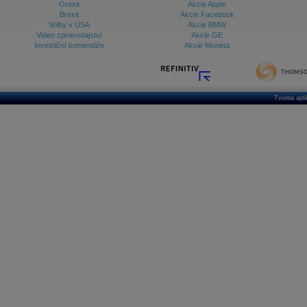
Grexit
Akcie Apple
Brexit
Akcie Facebook
Volby v USA
Akcie BMW
Video zpravodajství
Akcie GE
Investiční komentáře
Akcie Moneta
Tvorba apl