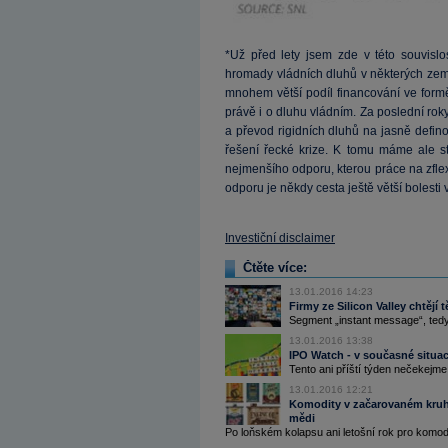
*Už před lety jsem zde v této souvislo
hromady vládních dluhů v některých zemíc
mnohem větší podíl financování ve form
právě i o dluhu vládním. Za poslední ro
a převod rigidních dluhů na jasně defino
řešení řecké krize. K tomu máme ale stá
nejmenšího odporu, kterou práce na zfle
odporu je někdy cesta ještě větší bolesti
Investiční disclaimer
Čtěte více:
13.01.2016 14:23
Firmy ze Silicon Valley chtějí
Segment „instant message“, tedy
13.01.2016 13:38
IPO Watch - v současné situ
Tento ani příští týden nečekejme p
13.01.2016 12:21
Komodity v začarovaném kruhu
mědi
Po loňském kolapsu ani letošní rok pro komodi