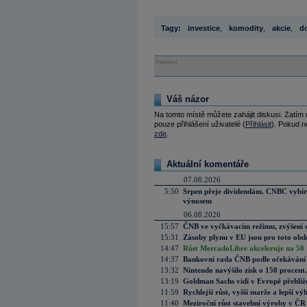
Tagy:
investice
,
komodity
,
akcie
,
d
Reklama
Váš názor
Na tomto místě můžete zahájit diskusi. Zatím
pouze přihlášení uživatelé (
Přihlásit
). Pokud ne
zde
.
Aktuální komentáře
07.08.2026
5:50
Srpen přeje dividendám. CNBC vybírá
výnosem
06.08.2026
15:57
ČNB ve vyčkávacím režimu, zvýšení s
15:31
Zásoby plynu v EU jsou pro toto obdo
14:47
Růst MercadoLibre akceleruje na 50 %
14:37
Bankovní rada ČNB podle očekávání 
13:32
Nintendo navýšilo zisk o 150 procen
13:19
Goldman Sachs vidí v Evropě přehlíže
11:59
Rychlejší růst, vyšší marže a lepší v
11:40
Meziroční růst stavební výroby v ČR