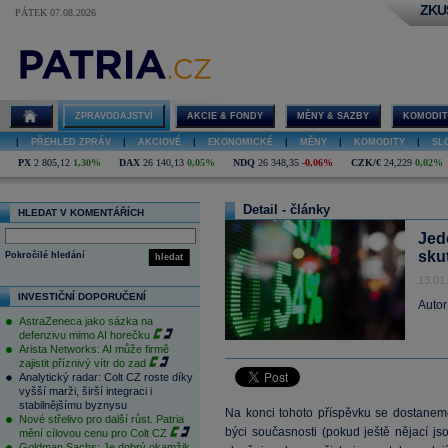
ZKU
PÁTEK 07.08.2026
ZPRAVODAJSTVÍ
AKCIE & FONDY
MĚNY & SAZBY
KOMODIT
|
PŘEHLED ZPRÁV
|
AKCIOVÉ
|
EKONOMICKÉ
|
MĚNY
|
KOMODITY
|
SL
PX
2 805,12
1,30%
DAX
26 140,13
0,05%
NDQ
26 348,35
-0,06%
CZK/€
24,229
0,02%
Detail - články
HLEDAT V KOMENTÁŘÍCH
Jed
sku
Pokročilé hledání
hledat
13.01
INVESTIČNÍ DOPORUČENÍ
Autor
AstraZeneca jako sázka na
defenzivu mimo AI horečku
Arista Networks: AI může firmě
zajistit příznivý vítr do zad
Analytický radar: Colt CZ roste díky
vyšší marži, širší integraci i
stabilnějšímu byznysu
Na konci tohoto příspěvku se dostaneme 
Nové střelivo pro další růst. Patria
býci současnosti (pokud ještě nějací js
mění cílovou cenu pro Colt CZ
Goldman Sachs: Je dobrý okamžik