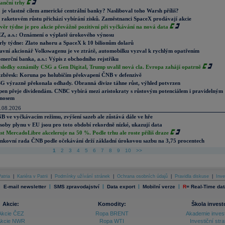
nanční trhy
 je vlastně cílem americké centrální banky? Nasliboval toho Warsh příliš?
 raketovém růstu přichází vybírání zisků. Zaměstnanci SpaceX prodávají akcie
věr týdne je pro akcie převážně pozitivní při vyčkávání na nová data
Z, a.s.: Oznámení o výplatě úrokového výnosu
rly týdne: Zlato nahoru a SpaceX k 10 bilionům dolarů
avní akcionář Volkswagenu je ve ztrátě, automobilku vyzval k rychlým opatřením
merční banka, a.s.: Výpis z obchodního rejstříku
sledky oznámily CSG a Gen Digital, Trump uvalil nová cla. Evropa zahájí opatrně
zbřesk: Koruna po holubičím překvapení ČNB v defenzivě
G výrazně překonala odhady. Obranná divize táhne růst, výhled potvrzen
pen přeje dividendám. CNBC vybírá mezi aristokraty s růstovým potenciálem i pravidelným
nosem
.08.2026
B ve vyčkávacím režimu, zvýšení sazeb ale zůstává dále ve hře
soby plynu v EU jsou pro toto období rekordně nízké, ukazují data
st MercadoLibre akceleruje na 50 %. Podle trhu ale roste příliš draze
nkovní rada ČNB podle očekávání drží základní úrokovou sazbu na 3,75 procentech
1
2
3
4
5
6
7
8
9
10
>>
atria
|
Kariéra v Patrii
|
Podmínky užívání stránek
|
Ochrana osobních údajů
|
Pravidla diskuse
|
Inve
|
|
|
|
|
E-mail newsletter
SMS zpravodajství
Data export
Mobilní verze
R
=
Real-Time dat
Akcie:
Komodity:
Škola invest
Akcie ČEZ
Ropa BRENT
Akademie inves
kcie NWR
Ropa WTI
Investiční stra