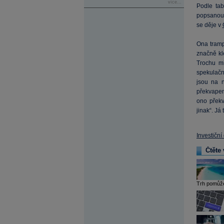
více...
Podle ta
popsanou 
se děje v
Ona trampo
značně kl
Trochu mi
spekulační
jsou na n
překvapen
ono překv
jinak“. Já
Investiční
Čtěte 
Trh pomůže 