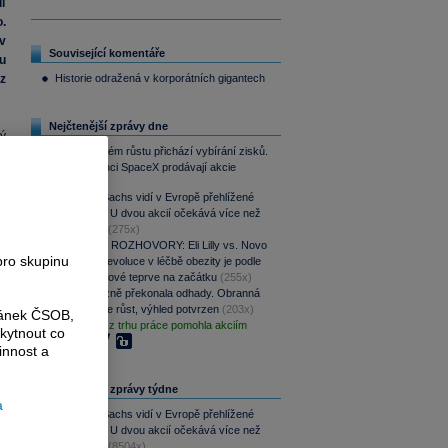
i
.
v
Související komentáře
u
z
Historie odražená v korporátních gigantech
Nejčtenější zprávy dne
ý
Po raketovém růstu přichází vybírání zisků.
k
Zaměstnanci SpaceX prodávají akcie
o
(313x)
Goldman Sachs vidí v Evropě přehlížené
příležitosti. U dvou akcií očekává více než
100% růst
(275x)
PODCAST ROZHOVORY: Eli Lilly vs. Novo
pro skupinu
Nordisk. Revoluce v léčbě obezity je podle
MUDr. Kunové teprve na začátku
(255x)
CSG výrazně překonala odhady. Obranná
divize táhne růst, výhled potvrzen
(203x)
ránek ČSOB,
Slabá data z trhu práce pomohla akciím
kytnout co
(166x)
innost a
Nejčtenější zprávy týdne
a
Goldman Sachs vidí v Evropě přehlížené
příležitosti. U dvou akcií očekává více než
100% růst
(8504x)