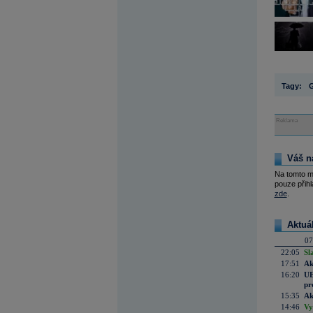
Tagy:
Reklama
Váš n
Na tomto m
pouze přihl
zde
.
Aktuá
07
22:05
Sl
17:51
Ak
16:20
UE
pr
15:35
Ak
14:46
Vy