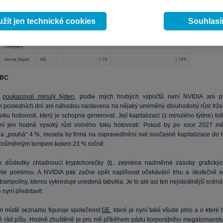
žít jen technické cookies
Souhlas
NBC
m
poukazoval minulý týden
, podle mých hrubých výpočtů není NVIDIA ani p
 posledních dní ani náhodou nastavena na nějaký umírněný dlouhodobý růst trže
oku hotovosti, který je schopna generovat. Její kapitalizaci (z minulého týdne) tot
ní jen hodně vysoký růst volného toku hotovosti: Pokud by po roce 2027 mě
na „pouhá“ 4 %, musela by firma na ospravedlnění své současné kapitalizace do t
 průměrným tempem kolem 23 % ročně.
 důsledky chladnoucí kryptohorečky (tj., zejména nadměrné zásoby grafickýc
chle pominou. A NVIDIA pak začne opět naplňovat očekávání trhu a skutečně s
trampolíny, kterou vykresluje uvedená tabulka. Je to ale asi ten nejideálnější scéná
e nyní představit.
 místě seznamu figuruje společnost
GE
, které je nyní také všude plno a o které 
é rád píšu. Hodně zhuštěně je pro mě příběhem pádu korporátního megalomanství