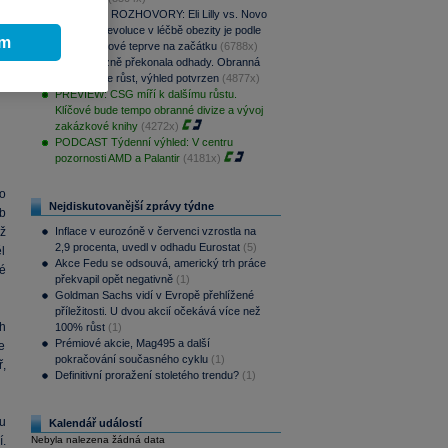
PODCAST ROZHOVORY: Eli Lilly vs. Novo
Nordisk. Revoluce v léčbě obezity je podle
ím
MUDr. Kunové teprve na začátku
(6788x)
CSG výrazně překonala odhady. Obranná
divize táhne růst, výhled potvrzen
(4877x)
PREVIEW: CSG míří k dalšímu růstu.
Klíčové bude tempo obranné divize a vývoj
zakázkové knihy
(4272x)
PODCAST Týdenní výhled: V centru
pozornosti AMD a Palantir
(4181x)
o
Nejdiskutovanější zprávy týdne
b
iž
Inflace v eurozóně v červenci vzrostla na
2,9 procenta, uvedl v odhadu Eurostat
(5)
l
Akce Fedu se odsouvá, americký trh práce
é
překvapil opět negativně
(1)
Goldman Sachs vidí v Evropě přehlížené
příležitosti. U dvou akcií očekává více než
h
100% růst
(1)
Prémiové akcie, Mag495 a další
e
pokračování současného cyklu
(1)
ř,
Definitivní proražení stoletého trendu?
(1)
tu
Kalendář událostí
.
Nebyla nalezena žádná data