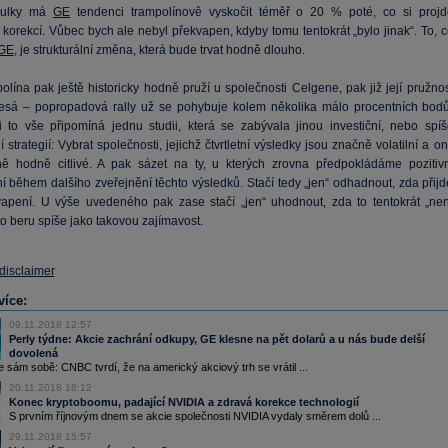
bulky má
GE
tendenci trampolínově vyskočit téměř o 20 % poté, co si projd
korekcí. Vůbec bych ale nebyl překvapen, kdyby tomu tentokrát „bylo jinak“. To, c
GE
, je strukturální změna, která bude trvat hodně dlouho.
lína pak ještě historicky hodně pruží u společnosti Celgene, pak již její pružnos
esá – popropadová rally už se pohybuje kolem několika málo procentních bodů
 to vše připomíná jednu studii, která se zabývala jinou investiční, nebo spíš
 strategií: Vybrat společnosti, jejichž čtvrtletní výsledky jsou značně volatilní a o
ě hodně citlivé. A pak sázet na ty, u kterých zrovna předpokládáme pozitivn
í během dalšího zveřejnění těchto výsledků. Stačí tedy „jen“ odhadnout, zda přijd
apení. U výše uvedeného pak zase stačí „jen“ uhodnout, zda to tentokrát „nen
 to beru spíše jako takovou zajímavost.
 disclaimer
více:
09.11.2018 12:57
Perly týdne: Akcie zachrání odkupy, GE klesne na pět dolarů a u nás bude delší
dovolená
sám sobě: CNBC tvrdí, že na americký akciový trh se vrátil ...
20.11.2018 18:12
Konec kryptoboomu, padající NVIDIA a zdravá korekce technologií
S prvním říjnovým dnem se akcie společnosti NVIDIA vydaly směrem dolů ...
29.11.2018 15:57