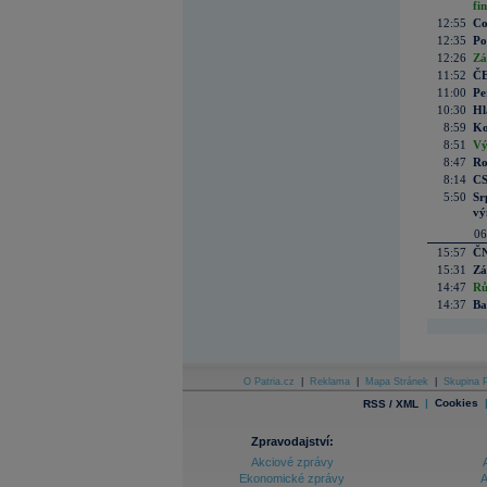
fi
12:55
Co
12:35
Po
12:26
Zá
11:52
ČE
11:00
Pe
10:30
Hl
8:59
Ko
8:51
Vý
8:47
Ro
8:14
CS
5:50
Sr
vý
06
15:57
ČN
15:31
Zá
14:47
Rů
14:37
Ba
O Patria.cz
|
Reklama
|
Mapa Stránek
|
Skupina P
|
Cookies
RSS / XML
Zpravodajství:
Akciové zprávy
Ekonomické zprávy
A