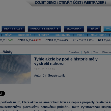
ZKUSIT DEMO
OTEVŘÍT ÚČET
WEBTRADER
|
|
|
MĚNY & SAZBY
KOMODITY & DERIVÁTY
EKONOMIKA
PRÁVO
MOJ
|
MĚNY
|
KOMODITY
|
SLOUPKY
|
ROZHOVORY
|
VIDEO
|
MONITORING
|
90,62
1,30%
CZK/€
24,224
-0,02%
CZK/$
20,959
0,00%
AU
4 339,26
0,00%
BRT
83,08
 - články
E-mailem
Zpět
Tisk
Diskutu
|
|
|
Tyhle akcie by podle historie měly
vystřelit nahoru
29.11.2018 18:29
Autor:
Jiří Soustružník
odívala na to, které akcie na americkém trhu se nejvíce propadly relativně k
ousetdennímu plovoucímu cenovému průměru. Takto vyfiltrovanou skupin