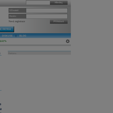
Hledej
Uživatel:
Heslo:
Nová registrace
Přihlásit
E PATRIA
DISKUSE
|
BLOG
4,61%
j
Reklama
e
u