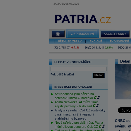
SOBOTA 08.08.2026
ZPRAVODAJSTVÍ
AKCIE & FONDY
|
PŘEHLED ZPRÁV
|
AKCIOVÉ
|
EKONOMICKÉ
PX
2 785,07
-0,71%
DAX
26 319,45
0,69%
NDQ
26 6
Detail
HLEDAT V KOMENTÁŘÍCH
Pokročilé hledání
hledat
INVESTIČNÍ DOPORUČENÍ
AstraZeneca jako sázka na
defenzivu mimo AI horečku
Arista Networks: AI může firmě
zajistit příznivý vítr do zad
Analytický radar: Colt CZ roste díky
vyšší marži, širší integraci i
stabilnějšímu byznysu
CNBC se p
Nové střelivo pro další růst. Patria
svému dv
mění cílovou cenu pro Colt CZ
Goldman Sachs: Je dobrý okamžik