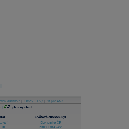
stiční disclaimer
|
Náměty
|
FAQ
|
Skupina ČSOB
a
|
=
placený obsah
ora:
Světové ekonomiky:
tování
Ekonomika ČR
tegie
Ekonomika USA