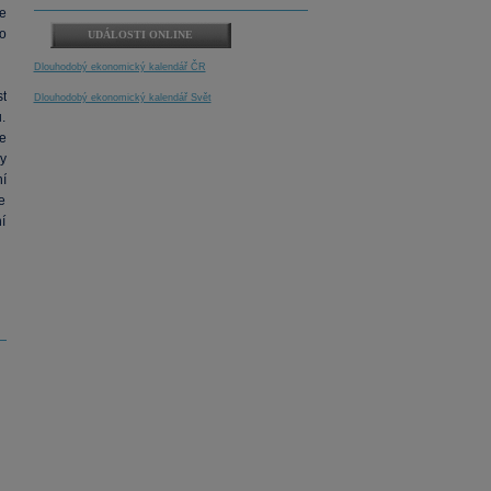
e
o
UDÁLOSTI ONLINE
Dlouhodobý ekonomický kalendář ČR
t
Dlouhodobý ekonomický kalendář Svět
.
e
ny
í
e
í