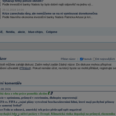
Vyhazují firmy peníze oknem?
Podle investiční banky Natixis by bylo dobré najít odpověď na jednu vý...
29.11.2018 14:04
Krize zanechala rány, ale nemůžeme se na ni vymlouvat donekonečna
Podle hlavního ekonoma investiční banky Natixis Patricka Artuse je kri...
GE
,
Nvidia
,
akcie
,
blue-chips
,
Celgene
ázor
Přidat názor
Pavouk
Od nejnovějších
|
ístě můžete zahájit diskusi. Zatím nebyl zadán žádný názor. Do diskuse mohou přispívat
ášení uživatelé (
Přihlásit
). Pokud nemáte účet, na který byste se mohli přihlásit, registrujte se
lní komentáře
.08.2026
abá data z trhu práce pomohla akciím
cie v optimismu, průmysl v extrémním, dluhopisy neprotestují
FA vs. FIFA a „tajné plány vytvořené bezcharakterními lidmi, které mají pochybné přínosy
o samotný fotbal“
ce Fedu se odsouvá, americký trh práce překvapil opět negativně
sychající řeky a ničivé požáry v Evropě. Klimatická rizika dopadají na průmysl, ekonomiku 