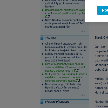
výhled. Lilly překonává Novo
Nordisk
Pou
Booking ukázal odolnost cestovního
trhu. Investoři přešli i slabší výhled
Novo Nordisk překonal očekávání,
akcie přesto klesají. Investoři řeší
marže a budoucí růst
více...
Zdroj: C
IPO, M&A
Čínský čipový gigant CXMT při
Jak jse
burzovním debutu vystřelil přes 500
%. Překonal i největší banku země
propadech
Stát by mohl dát na burzu až 40
a hlavně t
procent akcií pražského letiště v
ospravedl
roce 2028, řekl Babiš
Čínský Moonshot AI míří na burzu.
klesnout 
Jeho model Kimi K3 znovu rozvířil
doby růst
debatu o budoucnosti AI
SK Hynix míří na Nasdaq. O jeden z
největších burzovních debutů v
Možná, že
historii je obrovský zájem
karet) ry
Nová vlna mega IPO hýbe trhy.
Rychlé zařazování do indexů
odrazí od 
přináší šance i rizika
který si lz
více...
Na druhém
TÝDENNÍ PŘEHLEDY
občas tak