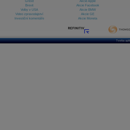
Grexit
Akcie Apple
Brexit
Akcie Facebook
Volby v USA
Akcie BMW
Video zpravodajství
Akcie GE
Investiční komentáře
Akcie Moneta
Tvorba apl