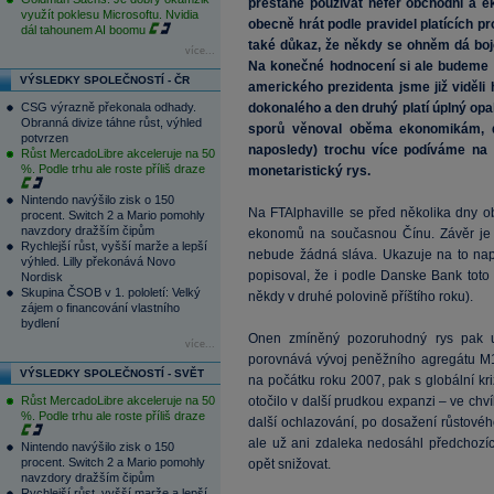
přestane používat nefér obchodní a e
využít poklesu Microsoftu. Nvidia
obecně hrát podle pravidel platících p
dál tahounem AI boomu
také důkaz, že někdy se ohněm dá bojov
více...
Na konečné hodnocení si ale budeme 
VÝSLEDKY SPOLEČNOSTÍ - ČR
amerického prezidenta jsme již viděli
CSG výrazně překonala odhady.
dokonalého a den druhý platí úplný opa
Obranná divize táhne růst, výhled
sporů věnoval oběma ekonomikám, d
potvrzen
naposledy) trochu více podíváme na 
Růst MercadoLibre akceleruje na 50
%. Podle trhu ale roste příliš draze
monetaristický rys.
Nintendo navýšilo zisk o 150
Na FTAlphaville se před několika dny ob
procent. Switch 2 a Mario pomohly
navzdory dražším čipům
ekonomů na současnou Čínu. Závěr je t
Rychlejší růst, vyšší marže a lepší
nebude žádná sláva. Ukazuje na to např
výhled. Lilly překonává Novo
popisoval, že i podle Danske Bank toto
Nordisk
Skupina ČSOB v 1. pololetí: Velký
někdy v druhé polovině příštího roku).
zájem o financování vlastního
bydlení
Onen zmíněný pozoruhodný rys pak u
více...
porovnává vývoj peněžního agregátu M1 
VÝSLEDKY SPOLEČNOSTÍ - SVĚT
na počátku roku 2007, pak s globální kriz
Růst MercadoLibre akceleruje na 50
otočilo v další prudkou expanzi – ve chv
%. Podle trhu ale roste příliš draze
další ochlazování, po dosažení růstovéh
ale už ani zdaleka nedosáhl předchozí
Nintendo navýšilo zisk o 150
procent. Switch 2 a Mario pomohly
opět snižovat.
navzdory dražším čipům
Rychlejší růst, vyšší marže a lepší