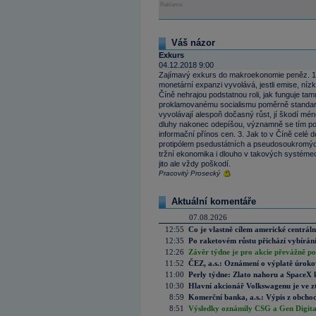
Reklama
Váš názor
Exkurs
04.12.2018 9:00
Zajímavý exkurs do makroekonomie peněz. 1. A
monetární expanzi vyvolává, jestli emise, níz
Číně nehrajou podstatnou roli, jak funguje ta
proklamovanému socialismu poměrně standard
vyvolávají alespoň dočasný růst, jí škodí méně
dluhy nakonec odepíšou, významně se tím po
informační přínos cen. 3. Jak to v Číně celé d
protipólem psedustátních a pseudosoukromýc
tržní ekonomika i dlouho v takových systém
jito ale vždy poškodí.
Pracovitý Prosecký
Aktuální komentáře
07.08.2026
12:55
Co je vlastně cílem americké centrál
12:35
Po raketovém růstu přichází vybírán
12:26
Závěr týdne je pro akcie převážně po
11:52
ČEZ, a.s.: Oznámení o výplatě úrok
11:00
Perly týdne: Zlato nahoru a SpaceX 
10:30
Hlavní akcionář Volkswagenu je ve z
8:59
Komerční banka, a.s.: Výpis z obchod
8:51
Výsledky oznámily CSG a Gen Digital