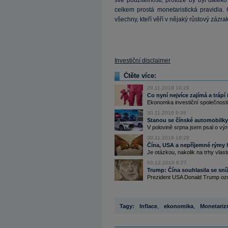
své použitelnosti, protože by byl daleko
celkem prostá monetaristická pravidla.
všechny, kteří věří v nějaký růstový zázrak
Investiční disclaimer
Čtěte více:
29.11.2018 10:29
Co nyní nejvíce zajímá a trápí
Ekonomka investiční společnosti
30.11.2018 6:39
Stanou se čínské automobilky 
V polovině srpna jsem psal o výr
30.11.2018 18:28
Čína, USA a nepříjemné rýmy h
Je otázkou, nakolik na trhy vlast
03.12.2018 8:27
Trump: Čína souhlasila se sní
Prezident USA Donald Trump ozná
Tagy:
Inflace
,
ekonomika
,
Monetari