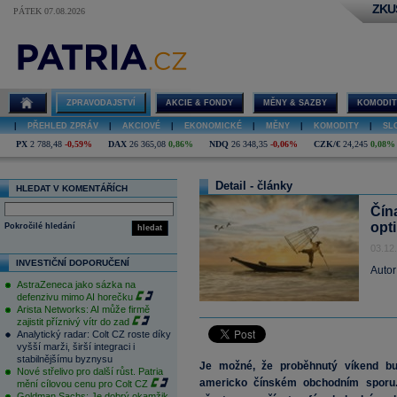
ZKU
PÁTEK 07.08.2026
ZPRAVODAJSTVÍ
AKCIE & FONDY
MĚNY & SAZBY
KOMODIT
|
PŘEHLED ZPRÁV
|
AKCIOVÉ
|
EKONOMICKÉ
|
MĚNY
|
KOMODITY
|
SL
PX
2 788,48
-0,59%
DAX
26 365,08
0,86%
NDQ
26 348,35
-0,06%
CZK/€
24,245
0,08%
Detail - články
HLEDAT V KOMENTÁŘÍCH
Čín
opt
Pokročilé hledání
hledat
03.12
INVESTIČNÍ DOPORUČENÍ
Autor
AstraZeneca jako sázka na
defenzivu mimo AI horečku
Arista Networks: AI může firmě
zajistit příznivý vítr do zad
Analytický radar: Colt CZ roste díky
vyšší marži, širší integraci i
stabilnějšímu byznysu
Je možné, že proběhnutý víkend bu
Nové střelivo pro další růst. Patria
americko čínském obchodním sporu.
mění cílovou cenu pro Colt CZ
Goldman Sachs: Je dobrý okamžik