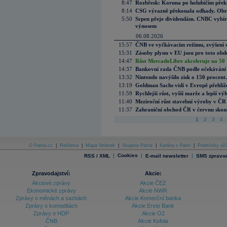
8:47
Rozbřesk: Koruna po holubičím přek
8:14
CSG výrazně překonala odhady. Obran
5:50
Srpen přeje dividendám. CNBC vybírá
výnosem
06.08.2026
15:57
ČNB ve vyčkávacím režimu, zvýšení s
15:31
Zásoby plynu v EU jsou pro toto obdo
14:47
Růst MercadoLibre akceleruje na 50 %
14:37
Bankovní rada ČNB podle očekávání 
13:32
Nintendo navýšilo zisk o 150 procen
13:19
Goldman Sachs vidí v Evropě přehlíže
11:59
Rychlejší růst, vyšší marže a lepší v
11:40
Meziroční růst stavební výroby v ČR
11:37
Zahraniční obchod ČR v červnu skonč
1
2
3
4
O Patria.cz
|
Reklama
|
Mapa Stránek
|
Skupina Patria
|
Kariéra v Patrii
|
Podmínky uží
|
Cookies
|
|
RSS / XML
E-mail newsletter
SMS zpravod
Zpravodajství:
Akcie:
Akciové zprávy
Akcie ČEZ
Ekonomické zprávy
Akcie NWR
Zprávy o měnách a sazbách
Akcie Komerční banka
Zprávy o komoditách
Akcie Erste Bank
Zprávy o HDP
Akcie O2
ČNB
Akcie Kofola