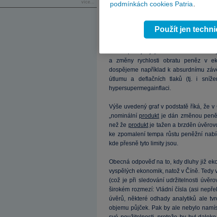
více...
podmínkách cookies Patria
.
Čtenář již někdy asi narazil na známé r
Použít jen techn
některých úvahách je toto tvrzení zpoch
technické a tudíž nezpochybnitelné kon
často opomíjený „detail“: Svou roli nehra
a změny rychlosti obratu peněz v e
dospějeme například k absurdnímu záv
útlumu a deflačních tlaků (tj. i sníž
hypersupermegainflaci.
Výše uvedený graf v podstatě říká, že v
„nominální
produkt
je dán změnou peněžn
než že
produkt
je tažen a brzděn úvěrovou
ke zpomalení tempa růstu peněžní nabí
kde přesně tyto limity jsou.
Obecná odpověď na to, kdy dluhy již eko
vyspělých ekonomik, natož v Číně. Tedy 
(což je při sledování udržitelnosti úvě
širokém rozmezí: Vládní čísla (asi nep
úvěrů, některé odhady analytiků ale tv
objemu půjček. Pak by ale nebylo namíst