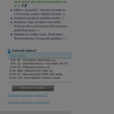
jasně ukázal, jaký přínos mají investice do
AI
(9)
Inflace v eurozóně v červenci vzrostla na
2,9 procenta, uvedl v odhadu Eurostat
(5)
Definitivní proražení stoletého trendu?
(1)
Rozbřesk: Tokio už dávno není drahé.
Praha už dávno není levná. A Švýcarsko je
pořád Švýcarsko
(1)
Stellantis se vrátila k zisku. Obrat táhne
Severní Amerika, Evropa dál zaostává
(1)
Kalendář událostí
Čas
Událost
8:00
DE - Průmyslové objednávky, y/y
9:00
CZ - Obchodní bilance - nár. pojetí, mld. Kč
9:00
CZ - Průmyslová výroba, y/y
11:00
EMU - Maloobchodní tržby, y/y
14:30
CZ - Měnové jednání ČNB, zákl. sazba
14:30
USA - Nové žádosti o dávky v nezam.
UDÁLOSTI ONLINE
Dlouhodobý ekonomický kalendář ČR
Dlouhodobý ekonomický kalendář Svět