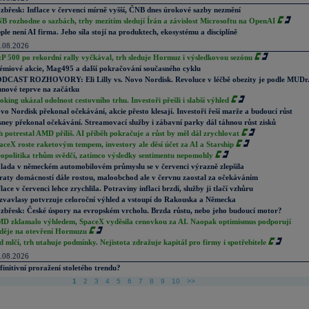
zbřesk: Inflace v červenci mírně vyšší, ČNB dnes úrokové sazby nezmění
B rozhodne o sazbách, trhy mezitím sledují Írán a závislost Microsoftu na OpenAI
ple není AI firma. Jeho síla stojí na produktech, ekosystému a disciplíně
.08.2026
P 500 po rekordní rally vyčkával, trh sleduje Hormuz i výsledkovou sezónu
émiové akcie, Mag495 a další pokračování současného cyklu
DCAST ROZHOVORY: Eli Lilly vs. Novo Nordisk. Revoluce v léčbě obezity je podle MUDr
nové teprve na začátku
oking ukázal odolnost cestovního trhu. Investoři přešli i slabší výhled
vo Nordisk překonal očekávání, akcie přesto klesají. Investoři řeší marže a budoucí růst
sney překonal očekávání. Streamovací služby i zábavní parky dál táhnou růst zisků
h potrestal AMD příliš. AI příběh pokračuje a růst by měl dál zrychlovat
aceX roste raketovým tempem, investory ale děsí účet za AI a Starship
opolitika trhům svědčí, zatímco výsledky sentimentu nepomohly
lada v německém automobilovém průmyslu se v červenci výrazně zlepšila
raty domácností dále rostou, maloobchod ale v červnu zaostal za očekáváním
flace v červenci lehce zrychlila. Potraviny inflaci brzdí, služby ji tlačí vzhůru
zvavlasy potvrzuje celoroční výhled a vstoupí do Rakouska a Německa
zbřesk: České úspory na evropském vrcholu. Brzda růstu, nebo jeho budoucí motor?
D zklamalo výhledem, SpaceX vyděsila cenovkou za AI. Naopak optimismus podporují
děje na otevření Hormuzu
d mlčí, trh utahuje podmínky. Nejistota zdražuje kapitál pro firmy i spotřebitele
.08.2026
finitivní proražení stoletého trendu?
1
2
3
4
5
6
7
8
9
10
>>