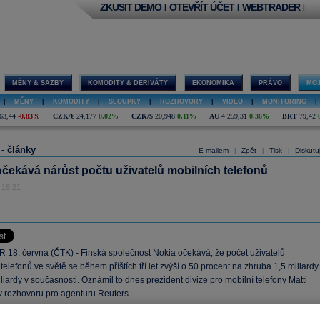
ZKUSIT DEMO
OTEVŘÍT ÚČET
WEBTRADER
|
|
|
MĚNY & SAZBY
KOMODITY & DERIVÁTY
EKONOMIKA
PRÁVO
MOJ
|
MĚNY
|
KOMODITY
|
SLOUPKY
|
ROZHOVORY
|
VIDEO
|
MONITORING
|
63,44
-0,83%
CZK/€
24,177
0,02%
CZK/$
20,948
0,11%
AU
4 259,31
0,36%
BRT
79,42
 - články
E-mailem
Zpět
Tisk
Diskutu
|
|
|
čekává nárůst počtu uživatelů mobilních telefonů
 18:21
18. června (ČTK) - Finská společnost Nokia očekává, že počet uživatelů
telefonů ve světě se během příštích tří let zvýší o 50 procent na zhruba 1,5 miliardy
liardy v současnosti. Oznámil to dnes prezident divize pro mobilní telefony Matti
v rozhovoru pro agenturu Reuters.