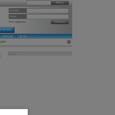
Hledej
Uživatel:
Heslo:
Nová registrace
Přihlásit
E PATRIA
DISKUSE
|
BLOG
0,94%
j
Reklama