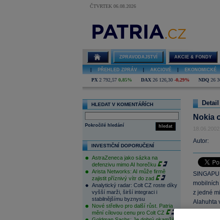
ČTVRTEK 06.08.2026
ZPRAVODAJSTVÍ
AKCIE & FONDY
|
PŘEHLED ZPRÁV
|
AKCIOVÉ
|
EKONOMICKÉ
PX
2 792,57
0,85%
DAX
26 126,30
-0,29%
NDQ
26 3
Detail
HLEDAT V KOMENTÁŘÍCH
Nokia o
Pokročilé hledání
hledat
18.06.2002
Autor:
INVESTIČNÍ DOPORUČENÍ
AstraZeneca jako sázka na
defenzivu mimo AI horečku
Arista Networks: AI může firmě
SINGAPUR 
zajistit příznivý vítr do zad
mobilních 
Analytický radar: Colt CZ roste díky
vyšší marži, širší integraci i
z jedné mi
stabilnějšímu byznysu
Alahuhta 
Nové střelivo pro další růst. Patria
mění cílovou cenu pro Colt CZ
Goldman Sachs: Je dobrý okamžik