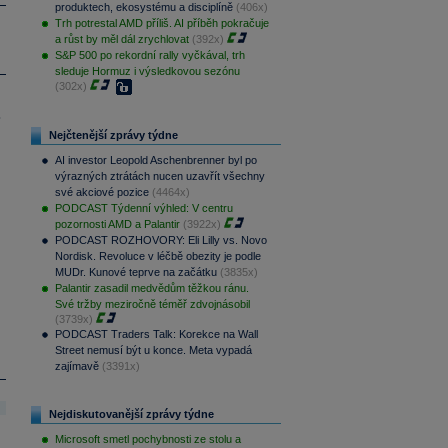
produktech, ekosystému a disciplíně
(406x)
Trh potrestal AMD příliš. AI příběh pokračuje
a růst by měl dál zrychlovat
(392x)
S&P 500 po rekordní rally vyčkával, trh
sleduje Hormuz i výsledkovou sezónu
(302x)
.
Nejčtenější zprávy týdne
AI investor Leopold Aschenbrenner byl po
výrazných ztrátách nucen uzavřít všechny
své akciové pozice
(4464x)
PODCAST Týdenní výhled: V centru
pozornosti AMD a Palantir
(3922x)
PODCAST ROZHOVORY: Eli Lilly vs. Novo
Nordisk. Revoluce v léčbě obezity je podle
MUDr. Kunové teprve na začátku
(3835x)
Palantir zasadil medvědům těžkou ránu.
Své tržby meziročně téměř zdvojnásobil
(3739x)
PODCAST Traders Talk: Korekce na Wall
Street nemusí být u konce. Meta vypadá
zajímavě
(3391x)
Nejdiskutovanější zprávy týdne
Microsoft smetl pochybnosti ze stolu a