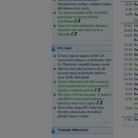
Streamovací služby i zábavní parky
8:43
Ro
dál táhnou růst zisků
8:40
ČN
Trh potrestal AMD příliš. AI příběh
6:08
Ap
pokračuje a růst by měl dál
05
zrychlovat
SpaceX roste raketovým tempem,
22:01
S&
investory ale děsí účet za AI a
18:03
Pr
Starship
16:05
PO
Ku
více...
15:18
Bo
IPO, M&A
14:31
No
13:36
Di
Čínský čipový gigant CXMT při
13:23
Tr
burzovním debutu vystřelil přes 500
%. Překonal i největší banku země
11:58
Sp
Stát by mohl dát na burzu až 40
11:19
Ge
procent akcií pražského letiště v
11:11
Ná
roce 2028, řekl Babiš
10:30
Út
Čínský Moonshot AI míří na burzu.
9:43
In
Jeho model Kimi K3 znovu rozvířil
9:14
Be
debatu o budoucnosti AI
9:01
Ro
SK Hynix míří na Nasdaq. O jeden z
největších burzovních debutů v
8:54
AM
historii je obrovský zájem
na
Nová vlna mega IPO hýbe trhy.
6:06
Fe
Rychlé zařazování do indexů
04
přináší šance i rizika
17:02
De
více...
TÝDENNÍ PŘEHLEDY