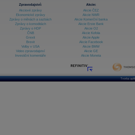
Zpravodajství:
Akcie:
Akciové zprávy
Akcie ČEZ
Ekonomické zprávy
Akcie NWR
Zprávy o měnách a sazbách
Akcie Komerční banka
Zprávy o komoditách
Akcie Erste Bank
Zprávy o HDP
Akcie O2
ČNB
Akcie Kofola
Grexit
Akcie Apple
Brexit
Akcie Facebook
Volby v USA
Akcie BMW
Video zpravodajství
Akcie GE
Investiční komentáře
Akcie Moneta
Tvorba apl