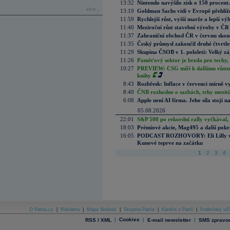
13:32
Nintendo navýšilo zisk o 150 procen
více...
13:19
Goldman Sachs vidí v Evropě přehlíže
11:59
Rychlejší růst, vyšší marže a lepší v
11:40
Meziroční růst stavební výroby v ČR
11:37
Zahraniční obchod ČR v červnu skonč
11:35
Český průmysl zakončil druhé čtvrtlet
11:29
Skupina ČSOB v 1. pololetí: Velký zá
11:26
Paměťový sektor je brzda pro techy,
10:27
PREVIEW: CSG míří k dalšímu růstu.
knihy
8:43
Rozbřesk: Inflace v červenci mírně v
8:40
ČNB rozhodne o sazbách, trhy mezitím
6:08
Apple není AI firma. Jeho síla stojí n
05.08.2026
22:01
S&P 500 po rekordní rally vyčkával,
18:03
Prémiové akcie, Mag495 a další pokr
16:05
PODCAST ROZHOVORY: Eli Lilly vs. 
Kunové teprve na začátku
1
2
3
4
O Patria.cz
|
Reklama
|
Mapa Stránek
|
Skupina Patria
|
Kariéra v Patrii
|
Podmínky uží
|
Cookies
|
|
RSS / XML
E-mail newsletter
SMS zpravod