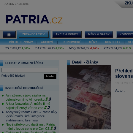
ZKU
PÁTEK 07.08.2026
ZPRAVODAJSTVÍ
AKCIE & FONDY
MĚNY & SAZBY
KOMODIT
|
PŘEHLED ZPRÁV
|
AKCIOVÉ
|
EKONOMICKÉ
|
MĚNY
|
KOMODITY
|
SL
PX
2 805,12
1,30%
DAX
26 140,13
0,05%
NDQ
26 348,35
-0,06%
CZK/€
24,222
0,01%
Detail - články
HLEDAT V KOMENTÁŘÍCH
Přehled 
slovens
Pokročilé hledání
hledat
19.01.2005 
INVESTIČNÍ DOPORUČENÍ
Autor:
AstraZeneca jako sázka na
defenzivu mimo AI horečku
Arista Networks: AI může firmě
zajistit příznivý vítr do zad
Analytický radar: Colt CZ roste díky
vyšší marži, širší integraci i
stabilnějšímu byznysu
Nové střelivo pro další růst. Patria
mění cílovou cenu pro Colt CZ
Goldman Sachs: Je dobrý okamžik