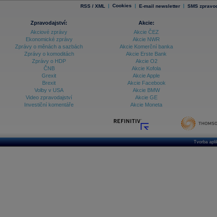
|
Cookies
|
|
RSS / XML
E-mail newsletter
SMS zpravod
Zpravodajství:
Akcie:
Akciové zprávy
Akcie ČEZ
Ekonomické zprávy
Akcie NWR
Zprávy o měnách a sazbách
Akcie Komerční banka
Zprávy o komoditách
Akcie Erste Bank
Zprávy o HDP
Akcie O2
ČNB
Akcie Kofola
Grexit
Akcie Apple
Brexit
Akcie Facebook
Volby v USA
Akcie BMW
Video zpravodajství
Akcie GE
Investiční komentáře
Akcie Moneta
Tvorba apl