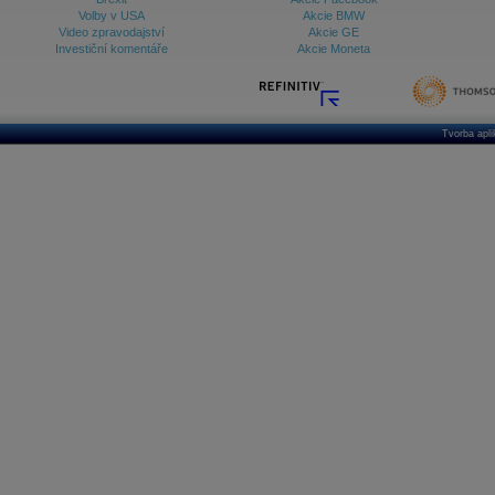
Volby v USA
Akcie BMW
Video zpravodajství
Akcie GE
Investiční komentáře
Akcie Moneta
Tvorba apl