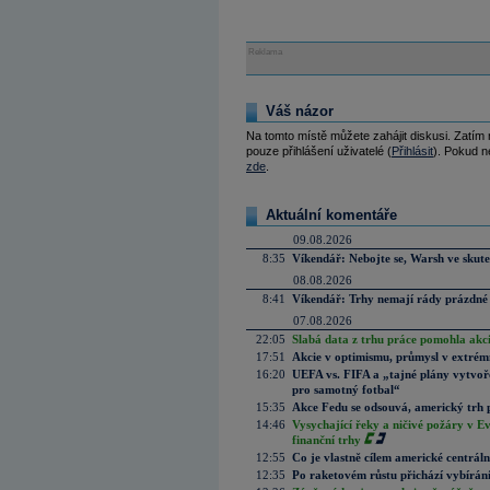
Reklama
Váš názor
Na tomto místě můžete zahájit diskusi. Zatím
pouze přihlášení uživatelé (
Přihlásit
). Pokud ne
zde
.
Aktuální komentáře
09.08.2026
8:35
Víkendář: Nebojte se, Warsh ve skute
08.08.2026
8:41
Víkendář: Trhy nemají rády prázdné 
07.08.2026
22:05
Slabá data z trhu práce pomohla akc
17:51
Akcie v optimismu, průmysl v extrémn
16:20
UEFA vs. FIFA a „tajné plány vytvoř
pro samotný fotbal“
15:35
Akce Fedu se odsouvá, americký trh 
14:46
Vysychající řeky a ničivé požáry v E
finanční trhy
12:55
Co je vlastně cílem americké centrál
12:35
Po raketovém růstu přichází vybírán