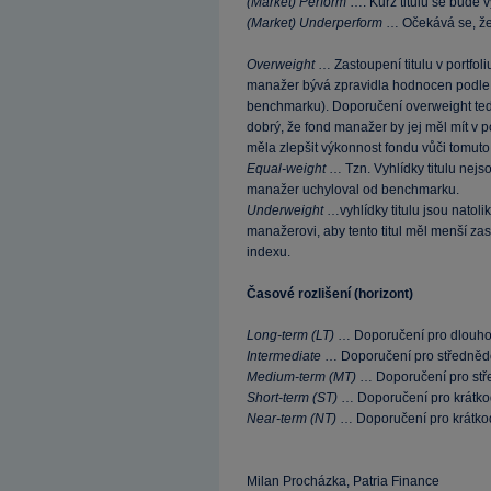
(Market) Perform
…. Kurz titulu se bude v
(Market) Underperform
… Očekává se, že k
Overweight
… Zastoupení titulu v portfoli
manažer bývá zpravidla hodnocen podle t
benchmarku). Doporučení overweight tedy z
dobrý, že fond manažer by jej měl mít v po
měla zlepšit výkonnost fondu vůči tomut
Equal-weight
… Tzn. Vyhlídky titulu nejso
manažer uchyloval od benchmarku.
Underweight
…vyhlídky titulu jsou natolik
manažerovi, aby tento titul měl menší za
indexu.
Časové rozlišení (horizont)
Long-term (LT)
… Doporučení pro dlouho
Intermediate
… Doporučení pro středněd
Medium-term (MT)
… Doporučení pro stř
Short-term (ST)
… Doporučení pro krátko
Near-term (NT)
… Doporučení pro krátko
Milan Procházka, Patria Finance