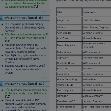
vysvětlení všech pojmů, které se v tabulká
využít poklesu Microsoftu. Nvidia
dál tahounem AI boomu
více...
Titul
Společnost
VÝSLEDKY SPOLEČNOSTÍ - ČR
Biogen Idec
CIBC Wrld Mkts
CSG výrazně překonala odhady.
Obranná divize táhne růst, výhled
eFunds
Smith Barney Citigroup
potvrzen
Arch Capital
Lehman Brothers
Růst MercadoLibre akceleruje na 50
%. Podle trhu ale roste příliš draze
AutoZone
Monarch Research
Marquis Investment
Nintendo navýšilo zisk o 150
Bank of America
Research
procent. Switch 2 a Mario pomohly
navzdory dražším čipům
Bebe stores
WR Hambrecht
Rychlejší růst, vyšší marže a lepší
Cephalon
AmTech Research
výhled. Lilly překonává Novo
Nordisk
Charlotte Russe
WR Hambrecht
Skupina ČSOB v 1. pololetí: Velký
Elan Corp
JP Morgan
zájem o financování vlastního
bydlení
Everest Re
Lehman Brothers
více...
Huron Consulting
William Blair
VÝSLEDKY SPOLEČNOSTÍ - SVĚT
PartnerRE Ltd
Lehman Brothers
Růst MercadoLibre akceleruje na 50
Pier 1 Imports
Monarch Research
%. Podle trhu ale roste příliš draze
Raytheon
Caris & Company
Nintendo navýšilo zisk o 150
RenaissanceRE
Lehman Brothers
procent. Switch 2 a Mario pomohly
SI International
Sun Trust Rbsn Humphr
navzdory dražším čipům
Rychlejší růst, vyšší marže a lepší