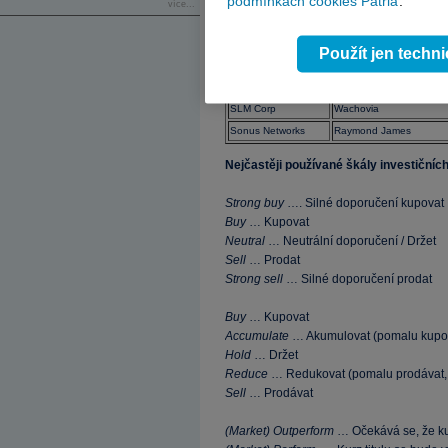
podmínkách cookies Patria
.
více...
Forest Labs
Banc of America Sec
Krispy Kreme
BB&T Capital Mkts
Použít jen techn
Lincoln National
Smith Barney Citigroup
Osi Pharm
Wachovia
SLM Corp
Wachovia
Sonus Networks
Raymond James
Nejčastěji používané škály investičníc
Strong buy
…. Silné doporučení kupovat
Buy
… Kupovat
Neutral
… Neutrální doporučení / Držet
Sell
… Prodat
Strong sell
… Silné doporučení prodat
Buy
… Kupovat
Accumulate
… Akumulovat (pomalu kupova
Hold
… Držet
Reduce
… Redukovat (pomalu prodávat, 
Sell
… Prodávat
(Market) Outperform
… Očekává se, že kurz