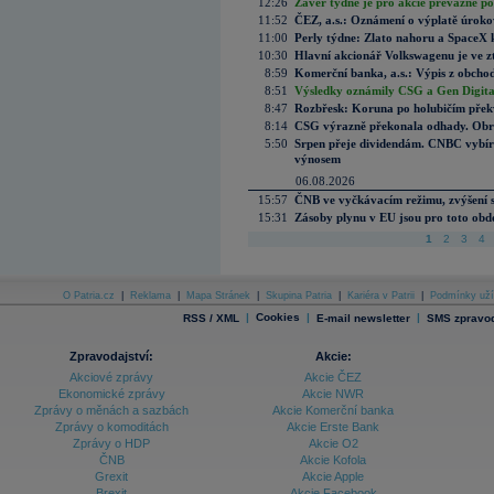
12:26
Závěr týdne je pro akcie převážně po
11:52
ČEZ, a.s.: Oznámení o výplatě úrok
11:00
Perly týdne: Zlato nahoru a SpaceX 
10:30
Hlavní akcionář Volkswagenu je ve z
8:59
Komerční banka, a.s.: Výpis z obchod
8:51
Výsledky oznámily CSG a Gen Digital
8:47
Rozbřesk: Koruna po holubičím přek
8:14
CSG výrazně překonala odhady. Obran
5:50
Srpen přeje dividendám. CNBC vybírá
výnosem
06.08.2026
15:57
ČNB ve vyčkávacím režimu, zvýšení s
15:31
Zásoby plynu v EU jsou pro toto obdo
1
2
3
4
O Patria.cz
|
Reklama
|
Mapa Stránek
|
Skupina Patria
|
Kariéra v Patrii
|
Podmínky uží
|
Cookies
|
|
RSS / XML
E-mail newsletter
SMS zpravod
Zpravodajství:
Akcie:
Akciové zprávy
Akcie ČEZ
Ekonomické zprávy
Akcie NWR
Zprávy o měnách a sazbách
Akcie Komerční banka
Zprávy o komoditách
Akcie Erste Bank
Zprávy o HDP
Akcie O2
ČNB
Akcie Kofola
Grexit
Akcie Apple
Brexit
Akcie Facebook