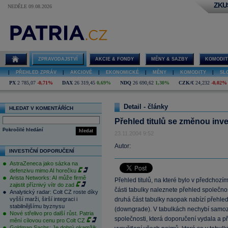
ZKU
NEDĚLE 09.08.2026
ZPRAVODAJSTVÍ
AKCIE & FONDY
MĚNY & SAZBY
KOMODIT
|
PŘEHLED ZPRÁV
|
AKCIOVÉ
|
EKONOMICKÉ
|
MĚNY
|
KOMODITY
|
SL
PX
2 785,07
-0,71%
DAX
26 319,45
0,69%
NDQ
26 690,62
1,30%
CZK/€
24,232
-0,02%
Detail - články
HLEDAT V KOMENTÁŘÍCH
Přehled titulů se změnou inv
Pokročilé hledání
hledat
23.11.2004 9:52
Autor:
INVESTIČNÍ DOPORUČENÍ
AstraZeneca jako sázka na
defenzivu mimo AI horečku
Arista Networks: AI může firmě
Přehled titulů, na které bylo v předchoz
zajistit příznivý vítr do zad
části tabulky naleznete přehled společno
Analytický radar: Colt CZ roste díky
vyšší marži, širší integraci i
druhá část tabulky naopak nabízí přehled
stabilnějšímu byznysu
(downgrade). V tabulkách nechybí samoz
Nové střelivo pro další růst. Patria
společnosti, která doporučení vydala a p
mění cílovou cenu pro Colt CZ
Goldman Sachs: Je dobrý okamžik