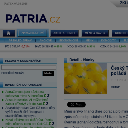
ZKU
PÁTEK 07.08.2026
ZPRAVODAJSTVÍ
AKCIE & FONDY
MĚNY & SAZBY
KOMODIT
|
PŘEHLED ZPRÁV
|
AKCIOVÉ
|
EKONOMICKÉ
|
MĚNY
|
KOMODITY
|
SL
PX
2 785,07
-0,71%
DAX
26 319,45
0,69%
NDQ
26 609,90
0,99%
CZK/€
24,248
0,10%
Detail - články
HLEDAT V KOMENTÁŘÍCH
Český T
pořádá 
Pokročilé hledání
hledat
19.11.2004 
INVESTIČNÍ DOPORUČENÍ
Autor:
AstraZeneca jako sázka na
defenzivu mimo AI horečku
Arista Networks: AI může firmě
zajistit příznivý vítr do zad
Analytický radar: Colt CZ roste díky
Ministerstvo financí dnes pořádá pro mini
vyšší marži, širší integraci i
stabilnějšímu byznysu
způsobů prodeje státního 51% podílu v
Nové střelivo pro další růst. Patria
úterním jednání odložila rozhodnutí o fo
mění cílovou cenu pro Colt CZ
vyloučeno, že termín bude dále odložen. 
Goldman Sachs: Je dobrý okamžik