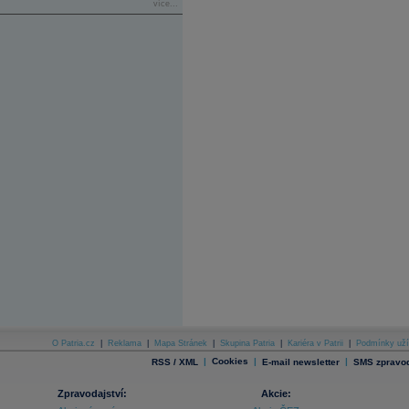
více...
O Patria.cz
|
Reklama
|
Mapa Stránek
|
Skupina Patria
|
Kariéra v Patrii
|
Podmínky uží
|
Cookies
|
|
RSS / XML
E-mail newsletter
SMS zpravod
Zpravodajství:
Akcie: