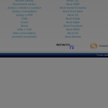
Akciové zprávy
Akcie ČEZ
Ekonomické zprávy
Akcie NWR
Zprávy o měnách a sazbách
Akcie Komerční banka
Zprávy o komoditách
Akcie Erste Bank
Zprávy o HDP
Akcie O2
ČNB
Akcie Kofola
Grexit
Akcie Apple
Brexit
Akcie Facebook
Volby v USA
Akcie BMW
Video zpravodajství
Akcie GE
Investiční komentáře
Akcie Moneta
Tvorba apl