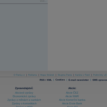
více...
O Patria.cz
|
Reklama
|
Mapa Stránek
|
Skupina Patria
|
Kariéra v Patrii
|
Podmínky uží
|
Cookies
|
|
RSS / XML
E-mail newsletter
SMS zpravod
Zpravodajství:
Akcie:
Akciové zprávy
Akcie ČEZ
Ekonomické zprávy
Akcie NWR
Zprávy o měnách a sazbách
Akcie Komerční banka
Zprávy o komoditách
Akcie Erste Bank