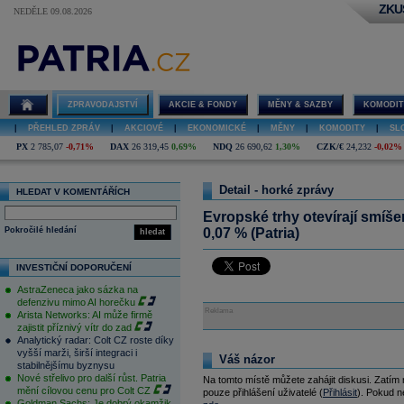
ZKU
NEDĚLE 09.08.2026
ZPRAVODAJSTVÍ
AKCIE & FONDY
MĚNY & SAZBY
KOMODIT
|
PŘEHLED ZPRÁV
|
AKCIOVÉ
|
EKONOMICKÉ
|
MĚNY
|
KOMODITY
|
SL
PX
2 785,07
-0,71%
DAX
26 319,45
0,69%
NDQ
26 690,62
1,30%
CZK/€
24,232
-0,02%
Detail - horké zprávy
HLEDAT V KOMENTÁŘÍCH
Evropské trhy otevírají smíš
Pokročilé hledání
0,07 % (Patria)
hledat
INVESTIČNÍ DOPORUČENÍ
AstraZeneca jako sázka na
defenzivu mimo AI horečku
Reklama
Arista Networks: AI může firmě
zajistit příznivý vítr do zad
Analytický radar: Colt CZ roste díky
vyšší marži, širší integraci i
Váš názor
stabilnějšímu byznysu
Nové střelivo pro další růst. Patria
Na tomto místě můžete zahájit diskusi. Zatím
mění cílovou cenu pro Colt CZ
pouze přihlášení uživatelé (
Přihlásit
). Pokud ne
Goldman Sachs: Je dobrý okamžik