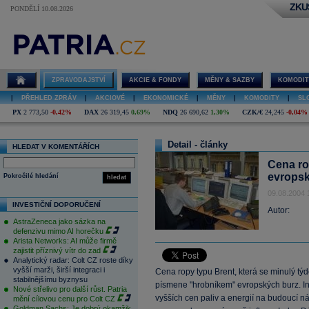
ZKU
PONDĚLÍ 10.08.2026
ZPRAVODAJSTVÍ
AKCIE & FONDY
MĚNY & SAZBY
KOMODIT
|
PŘEHLED ZPRÁV
|
AKCIOVÉ
|
EKONOMICKÉ
|
MĚNY
|
KOMODITY
|
SL
PX
2 773,50
-0,42%
DAX
26 319,45
0,69%
NDQ
26 690,62
1,30%
CZK/€
24,245
-0,04%
Detail - články
HLEDAT V KOMENTÁŘÍCH
Cena ro
evropsk
Pokročilé hledání
hledat
09.08.2004 
INVESTIČNÍ DOPORUČENÍ
Autor:
AstraZeneca jako sázka na
defenzivu mimo AI horečku
Arista Networks: AI může firmě
zajistit příznivý vítr do zad
Analytický radar: Colt CZ roste díky
vyšší marži, širší integraci i
Cena ropy typu Brent, která se minulý tý
stabilnějšímu byznysu
písmene "hrobníkem" evropských burz. I
Nové střelivo pro další růst. Patria
vyšších cen paliv a energií na budoucí n
mění cílovou cenu pro Colt CZ
Goldman Sachs: Je dobrý okamžik