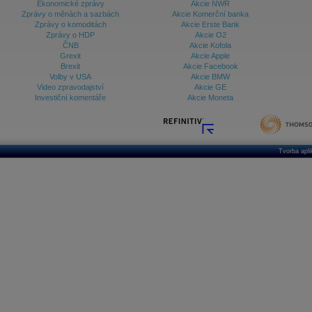
Ekonomické zprávy
Akcie NWR
Zprávy o měnách a sazbách
Akcie Komerční banka
Zprávy o komoditách
Akcie Erste Bank
Zprávy o HDP
Akcie O2
ČNB
Akcie Kofola
Grexit
Akcie Apple
Brexit
Akcie Facebook
Volby v USA
Akcie BMW
Video zpravodajství
Akcie GE
Investiční komentáře
Akcie Moneta
Tvorba apl