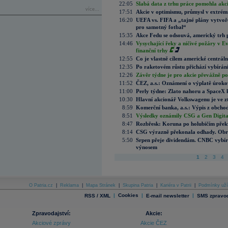
22:05
Slabá data z trhu práce pomohla akc
více...
17:51
Akcie v optimismu, průmysl v extrémn
16:20
UEFA vs. FIFA a „tajné plány vytvoř
pro samotný fotbal“
15:35
Akce Fedu se odsouvá, americký trh 
14:46
Vysychající řeky a ničivé požáry v E
finanční trhy
12:55
Co je vlastně cílem americké centrál
12:35
Po raketovém růstu přichází vybírán
12:26
Závěr týdne je pro akcie převážně po
11:52
ČEZ, a.s.: Oznámení o výplatě úrok
11:00
Perly týdne: Zlato nahoru a SpaceX 
10:30
Hlavní akcionář Volkswagenu je ve z
8:59
Komerční banka, a.s.: Výpis z obchod
8:51
Výsledky oznámily CSG a Gen Digital
8:47
Rozbřesk: Koruna po holubičím přek
8:14
CSG výrazně překonala odhady. Obran
5:50
Srpen přeje dividendám. CNBC vybírá
výnosem
1
2
3
4
O Patria.cz
|
Reklama
|
Mapa Stránek
|
Skupina Patria
|
Kariéra v Patrii
|
Podmínky uží
|
Cookies
|
|
RSS / XML
E-mail newsletter
SMS zpravod
Zpravodajství:
Akcie:
Akciové zprávy
Akcie ČEZ