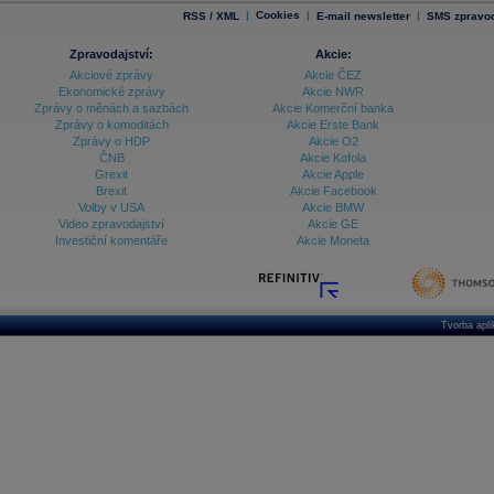
|
Cookies
|
|
RSS / XML
E-mail newsletter
SMS zpravod
Zpravodajství:
Akcie:
Akciové zprávy
Akcie ČEZ
Ekonomické zprávy
Akcie NWR
Zprávy o měnách a sazbách
Akcie Komerční banka
Zprávy o komoditách
Akcie Erste Bank
Zprávy o HDP
Akcie O2
ČNB
Akcie Kofola
Grexit
Akcie Apple
Brexit
Akcie Facebook
Volby v USA
Akcie BMW
Video zpravodajství
Akcie GE
Investiční komentáře
Akcie Moneta
Tvorba apl