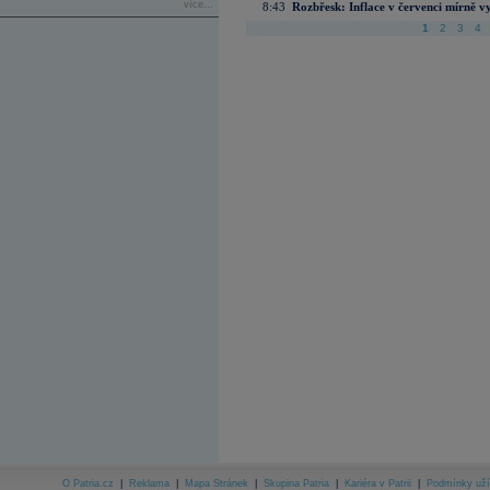
více...
8:43
Rozbřesk: Inflace v červenci mírně v
1
2
3
4
O Patria.cz
|
Reklama
|
Mapa Stránek
|
Skupina Patria
|
Kariéra v Patrii
|
Podmínky uží