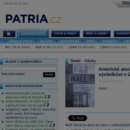
ZKU
PÁTEK 07.08.2026
ZPRAVODAJSTVÍ
AKCIE & FONDY
MĚNY & SAZBY
KOMODIT
|
PŘEHLED ZPRÁV
|
AKCIOVÉ
|
EKONOMICKÉ
|
MĚNY
|
KOMODITY
|
SL
PX
2 786,90
-0,65%
DAX
26 288,15
0,57%
CZK/€
24,236
0,04%
CZK/$
21,034
0,02%
Detail - články
HLEDAT V KOMENTÁŘÍCH
Americké akci
výsledkům v 
Pokročilé hledání
hledat
08.04.2004 15:24
INVESTIČNÍ DOPORUČENÍ
Autor:
AstraZeneca jako sázka na
defenzivu mimo AI horečku
Arista Networks: AI může firmě
zajistit příznivý vítr do zad
Analytický radar: Colt CZ roste díky
vyšší marži, širší integraci i
stabilnějšímu byznysu
Nové střelivo pro další růst. Patria
Wall Street je dnes po ránu v optimistick
mění cílovou cenu pro Colt CZ
Goldman Sachs: Je dobrý okamžik