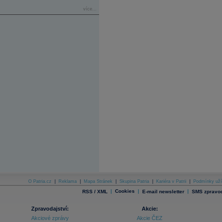
více...
O Patria.cz
|
Reklama
|
Mapa Stránek
|
Skupina Patria
|
Kariéra v Patrii
|
Podmínky uží
|
Cookies
|
|
RSS / XML
E-mail newsletter
SMS zpravod
Zpravodajství:
Akcie:
Akciové zprávy
Akcie ČEZ