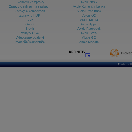
Ekonomické zprávy
Akcie NWR
Zprávy o měnách a sazbách
Akcie Komerční banka
Zprávy o komoditách
Akcie Erste Bank
Zprávy o HDP
Akcie O2
ČNB
Akcie Kofola
Grexit
Akcie Apple
Brexit
Akcie Facebook
Volby v USA
Akcie BMW
Video zpravodajství
Akcie GE
Investiční komentáře
Akcie Moneta
Tvorba apl