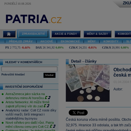
ZKU
PONDĚLÍ 10.08.2026
ZPRAVODAJSTVÍ
AKCIE & FONDY
MĚNY & SAZBY
KOMODIT
|
PŘEHLED ZPRÁV
|
AKCIOVÉ
|
EKONOMICKÉ
|
MĚNY
|
KOMODITY
|
SL
PX
2 772,75
-0,44%
DAX
26 341,92
0,09%
CZK/€
24,251
-0,01%
CZK/$
20,991
0,08%
Detail - články
HLEDAT V KOMENTÁŘÍCH
Obchodo
česká m
Pokročilé hledání
hledat
01.04.2004 
INVESTIČNÍ DOPORUČENÍ
Autor:
AstraZeneca jako sázka na
defenzivu mimo AI horečku
Arista Networks: AI může firmě
zajistit příznivý vítr do zad
Analytický radar: Colt CZ roste díky
vyšší marži, širší integraci i
stabilnějšímu byznysu
Česká koruna včera mírně posílila. Obch
Nové střelivo pro další růst. Patria
32,975. Hranice 33 odolala, a tak trh za
mění cílovou cenu pro Colt CZ
české měny má příčinu pravděpodobně v
Goldman Sachs: Je dobrý okamžik