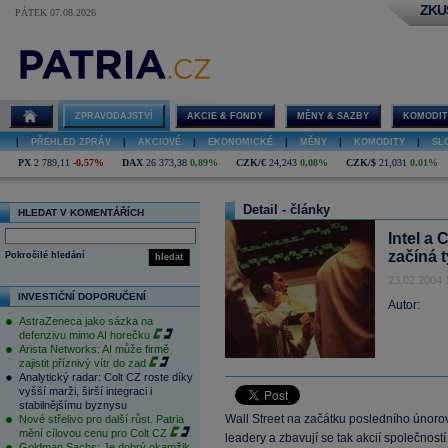
ZKU
PÁTEK 07.08.2026
ZPRAVODAJSTVÍ
AKCIE & FONDY
MĚNY & SAZBY
KOMODIT
|
PŘEHLED ZPRÁV
|
AKCIOVÉ
|
EKONOMICKÉ
|
MĚNY
|
KOMODITY
|
SL
PX
2 789,11
-0,57%
DAX
26 373,38
0,89%
CZK/€
24,243
0,08%
CZK/$
21,031
0,01%
Detail - články
HLEDAT V KOMENTÁŘÍCH
Intel a
začíná 
Pokročilé hledání
hledat
23.02.2004 
INVESTIČNÍ DOPORUČENÍ
Autor:
AstraZeneca jako sázka na
defenzivu mimo AI horečku
Arista Networks: AI může firmě
zajistit příznivý vítr do zad
Analytický radar: Colt CZ roste díky
vyšší marži, širší integraci i
stabilnějšímu byznysu
Wall Street na začátku posledního únorov
Nové střelivo pro další růst. Patria
mění cílovou cenu pro Colt CZ
leadery a zbavují se tak akcií společností
Goldman Sachs: Je dobrý okamžik