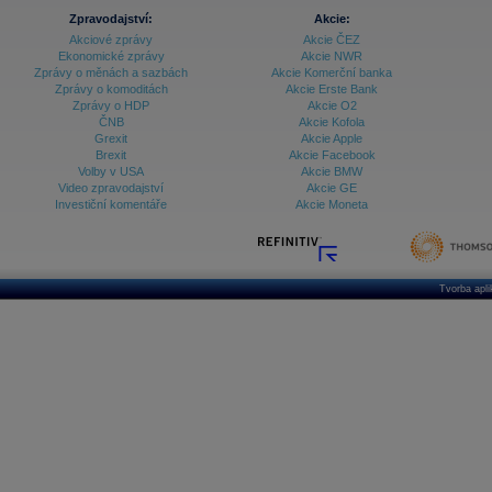
Zpravodajství:
Akcie:
Akciové zprávy
Akcie ČEZ
Ekonomické zprávy
Akcie NWR
Zprávy o měnách a sazbách
Akcie Komerční banka
Zprávy o komoditách
Akcie Erste Bank
Zprávy o HDP
Akcie O2
ČNB
Akcie Kofola
Grexit
Akcie Apple
Brexit
Akcie Facebook
Volby v USA
Akcie BMW
Video zpravodajství
Akcie GE
Investiční komentáře
Akcie Moneta
Tvorba apl