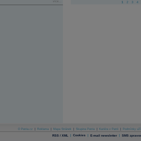
více...
1
2
3
4
O Patria.cz
|
Reklama
|
Mapa Stránek
|
Skupina Patria
|
Kariéra v Patrii
|
Podmínky uží
|
Cookies
|
|
RSS / XML
E-mail newsletter
SMS zpravod