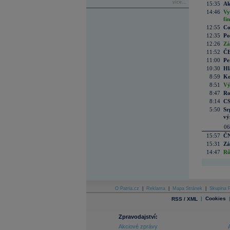
více...
15:35
Ak
14:46
Vy
fi
12:55
Co
12:35
Po
12:26
Zá
11:52
ČE
11:00
Pe
10:30
Hl
8:59
Ko
8:51
Vý
8:47
Ro
8:14
CS
5:50
Sr
vý
06
15:57
ČN
15:31
Zá
14:47
Rů
O Patria.cz
|
Reklama
|
Mapa Stránek
|
Skupina P
|
Cookies
RSS / XML
Zpravodajství:
Akciové zprávy