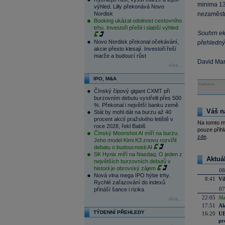
minima 13
výhled. Lilly překonává Novo
Nordisk
nezaměst
Booking ukázal odolnost cestovního
trhu. Investoři přešli i slabší výhled
Souhrn ek
Novo Nordisk překonal očekávání,
přehledný
akcie přesto klesají. Investoři řeší
marže a budoucí růst
David Ma
více...
IPO, M&A
Reklama
Čínský čipový gigant CXMT při
burzovním debutu vystřelil přes 500
%. Překonal i největší banku země
Váš n
Stát by mohl dát na burzu až 40
procent akcií pražského letiště v
Na tomto m
roce 2028, řekl Babiš
pouze přihl
Čínský Moonshot AI míří na burzu.
zde
.
Jeho model Kimi K3 znovu rozvířil
debatu o budoucnosti AI
SK Hynix míří na Nasdaq. O jeden z
Aktuá
největších burzovních debutů v
historii je obrovský zájem
08
Nová vlna mega IPO hýbe trhy.
8:41
Ví
Rychlé zařazování do indexů
07
přináší šance i rizika
22:05
Sl
více...
17:51
Ak
TÝDENNÍ PŘEHLEDY
16:20
UE
pr