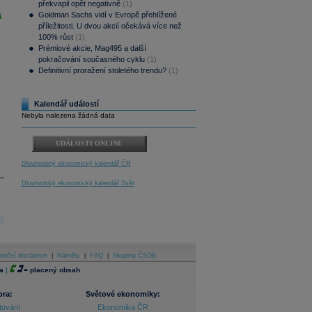
překvapil opět negativně
(1)
Goldman Sachs vidí v Evropě přehlížené
i
příležitosti. U dvou akcií očekává více než
100% růst
(1)
Prémiové akcie, Mag495 a další
pokračování současného cyklu
(1)
Definitivní proražení stoletého trendu?
(1)
Kalendář událostí
Nebyla nalezena žádná data
UDÁLOSTI ONLINE
Dlouhodobý ekonomický kalendář ČR
Dlouhodobý ekonomický kalendář Svět
stiční disclaimer
|
Náměty
|
FAQ
|
Skupina ČSOB
a
|
=
placený obsah
ora:
Světové ekonomiky:
tování
Ekonomika ČR