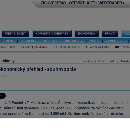
ZKUSIT DEMO
OTEVŘÍT ÚČET
WEBTRADER
|
|
|
MĚNY & SAZBY
KOMODITY & DERIVÁTY
EKONOMIKA
PRÁVO
MOJ
|
MĚNY
|
KOMODITY
|
SLOUPKY
|
ROZHOVORY
|
VIDEO
|
MONITORING
|
90,62
1,30%
CZK/€
24,232
-0,02%
CZK/$
20,966
0,00%
AU
4 339,26
0,00%
BRT
83,08
 - články
E-mailem
Zpět
Tisk
Diskutu
|
|
|
ekonomický přehled - souhrn zpráv
 10:08
perátoři Eurotel a T- Mobile uzavřeli s Českým telekomunikačním úřadem dohodu o
puštění sítí třetí generace UMTS na leden 2006. Výměnou za roční odklad stát v
ce od operátorů za licence získá 4,856 mld. Kč, které měly firmy splácet do roku