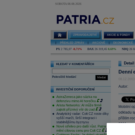
SOBOTA 08.08.2026
ZPRAVODAJSTVÍ
AKCIE & FONDY
|
PŘEHLED ZPRÁV
|
AKCIOVÉ
|
EKONOMICKÉ
PX
2 785,07
-0,71%
DAX
26 319,45
0,69%
NDQ
26 6
Detail
HLEDAT V KOMENTÁŘÍCH
Denní 
Pokročilé hledání
hledat
08.12.2003
Autor:
INVESTIČNÍ DOPORUČENÍ
AstraZeneca jako sázka na
defenzivu mimo AI horečku
Arista Networks: AI může firmě
Mobilní o
zajistit příznivý vítr do zad
odkladu s
Analytický radar: Colt CZ roste díky
vyšší marži, širší integraci i
příštím ro
stabilnějšímu byznysu
2011.
Nové střelivo pro další růst. Patria
mění cílovou cenu pro Colt CZ
Goldman Sachs: Je dobrý okamžik