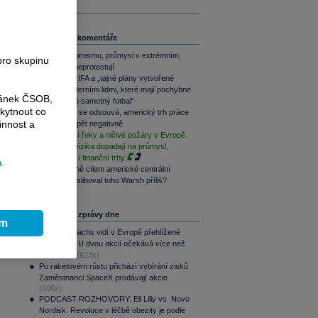
Související komentáře
Akcie v optimismu, průmysl v extrémním,
pro skupinu
dluhopisy neprotestují
UEFA vs. FIFA a „tajné plány vytvořené
bezcharakterními lidmi, které mají pochybné
ránek ČSOB,
přínosy pro samotný fotbal“
kytnout co
Akce Fedu se odsouvá, americký trh práce
innost a
překvapil opět negativně
Vysychající řeky a ničivé požáry v Evropě.
Klimatická rizika dopadají na průmysl,
ekonomiku i finanční trhy
a
Co je vlastně cílem americké centrální
banky? Nasliboval toho Warsh příliš?
Nejčtenější zprávy dne
ím
o
Goldman Sachs vidí v Evropě přehlížené
příležitosti. U dvou akcií očekává více než
100% růst
(623x)
Po raketovém růstu přichází vybírání zisků.
Zaměstnanci SpaceX prodávají akcie
(606x)
PODCAST ROZHOVORY: Eli Lilly vs. Novo
Nordisk. Revoluce v léčbě obezity je podle