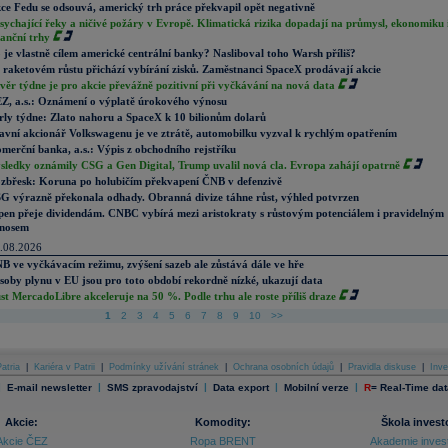
ce Fedu se odsouvá, americký trh práce překvapil opět negativně
sychající řeky a ničivé požáry v Evropě. Klimatická rizika dopadají na průmysl, ekonomiku 
nanční trhy
 je vlastně cílem americké centrální banky? Nasliboval toho Warsh příliš?
 raketovém růstu přichází vybírání zisků. Zaměstnanci SpaceX prodávají akcie
věr týdne je pro akcie převážně pozitivní při vyčkávání na nová data
Z, a.s.: Oznámení o výplatě úrokového výnosu
rly týdne: Zlato nahoru a SpaceX k 10 bilionům dolarů
avní akcionář Volkswagenu je ve ztrátě, automobilku vyzval k rychlým opatřením
merční banka, a.s.: Výpis z obchodního rejstříku
sledky oznámily CSG a Gen Digital, Trump uvalil nová cla. Evropa zahájí opatrně
zbřesk: Koruna po holubičím překvapení ČNB v defenzivě
G výrazně překonala odhady. Obranná divize táhne růst, výhled potvrzen
pen přeje dividendám. CNBC vybírá mezi aristokraty s růstovým potenciálem i pravidelným
nosem
.08.2026
B ve vyčkávacím režimu, zvýšení sazeb ale zůstává dále ve hře
soby plynu v EU jsou pro toto období rekordně nízké, ukazují data
st MercadoLibre akceleruje na 50 %. Podle trhu ale roste příliš draze
1
2
3
4
5
6
7
8
9
10
>>
atria
|
Kariéra v Patrii
|
Podmínky užívání stránek
|
Ochrana osobních údajů
|
Pravidla diskuse
|
Inve
|
|
|
|
|
E-mail newsletter
SMS zpravodajství
Data export
Mobilní verze
R
=
Real-Time dat
Akcie:
Komodity:
Škola invest
Akcie ČEZ
Ropa BRENT
Akademie inves