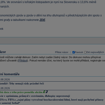
,8%. Ve srovnání s loňským listopadem je nyní na Slovensku o 13,6% méně
naných.
onomických zpráv a zpráv o dění na trhu dluhopisů v předcházejícím dni spolu s
mi grafy a tabulkami naleznete
ZDE
.
rek
ázor
Přidat názor
Pavouk
Od nejnovějších
|
ístě můžete zahájit diskusi. Zatím nebyl zadán žádný názor. Do diskuse mohou přispívat
ášení uživatelé (
Přihlásit
). Pokud nemáte účet, na který byste se mohli přihlásit, registrujte se
lní komentáře
.08.2026
kendář: Trhy nemají rády prázdné řeči
.08.2026
abá data z trhu práce pomohla akciím
cie v optimismu, průmysl v extrémním, dluhopisy neprotestují
FA vs. FIFA a „tajné plány vytvořené bezcharakterními lidmi, které mají pochybné přínosy
o samotný fotbal“