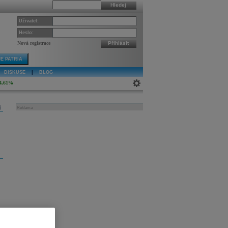
Hledej
Uživatel:
Heslo:
Nová registrace
Přihlásit
E PATRIA
DISKUSE
|
BLOG
4,61%
j
Reklama