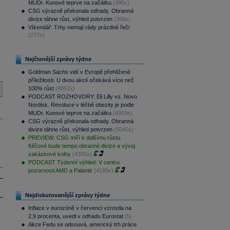
MUDr. Kunové teprve na začátku
(386x)
CSG výrazně překonala odhady. Obranná
divize táhne růst, výhled potvrzen
(366x)
Víkendář: Trhy nemají rády prázdné řeči
(277x)
Nejčtenější zprávy týdne
Goldman Sachs vidí v Evropě přehlížené
příležitosti. U dvou akcií očekává více než
100% růst
(8852x)
PODCAST ROZHOVORY: Eli Lilly vs. Novo
Nordisk. Revoluce v léčbě obezity je podle
MUDr. Kunové teprve na začátku
(6919x)
CSG výrazně překonala odhady. Obranná
divize táhne růst, výhled potvrzen
(5040x)
PREVIEW: CSG míří k dalšímu růstu.
Klíčové bude tempo obranné divize a vývoj
zakázkové knihy
(4305x)
PODCAST Týdenní výhled: V centru
pozornosti AMD a Palantir
(4189x)
Nejdiskutovanější zprávy týdne
Inflace v eurozóně v červenci vzrostla na
2,9 procenta, uvedl v odhadu Eurostat
(5)
Akce Fedu se odsouvá, americký trh práce