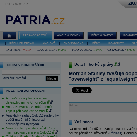
ZKU
PÁTEK 07.08.2026
ZPRAVODAJSTVÍ
AKCIE & FONDY
MĚNY & SAZBY
KOMODIT
|
PŘEHLED ZPRÁV
|
AKCIOVÉ
|
EKONOMICKÉ
|
MĚNY
|
KOMODITY
|
SL
PX
2 785,07
-0,71%
DAX
26 319,45
0,69%
NDQ
26 690,62
1,30%
CZK/€
24,227
0,06%
Detail - horké zprávy
HLEDAT V KOMENTÁŘÍCH
Morgan Stanley zvyšuje dopo
Pokročilé hledání
"overweight" z "equalweight"
hledat
INVESTIČNÍ DOPORUČENÍ
AstraZeneca jako sázka na
defenzivu mimo AI horečku
Reklama
Arista Networks: AI může firmě
zajistit příznivý vítr do zad
Analytický radar: Colt CZ roste díky
vyšší marži, širší integraci i
Váš názor
stabilnějšímu byznysu
Nové střelivo pro další růst. Patria
Na tomto místě můžete zahájit diskusi. Zatím
mění cílovou cenu pro Colt CZ
pouze přihlášení uživatelé (
Přihlásit
). Pokud ne
Goldman Sachs: Je dobrý okamžik