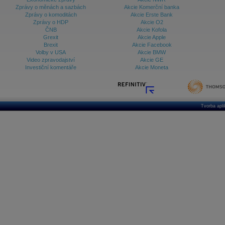
Zprávy o měnách a sazbách
Akcie Komerční banka
Zprávy o komoditách
Akcie Erste Bank
Zprávy o HDP
Akcie O2
ČNB
Akcie Kofola
Grexit
Akcie Apple
Brexit
Akcie Facebook
Volby v USA
Akcie BMW
Video zpravodajství
Akcie GE
Investiční komentáře
Akcie Moneta
Tvorba apl