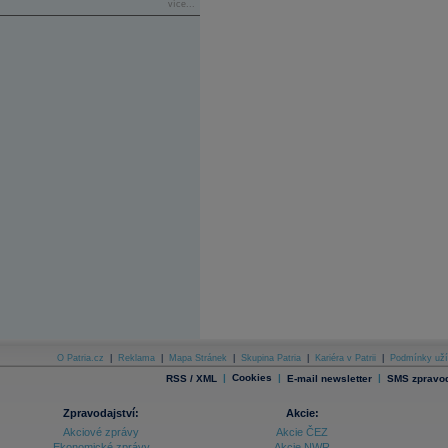
více...
O Patria.cz
|
Reklama
|
Mapa Stránek
|
Skupina Patria
|
Kariéra v Patrii
|
Podmínky uží
|
Cookies
|
|
RSS / XML
E-mail newsletter
SMS zpravod
Zpravodajství:
Akcie:
Akciové zprávy
Akcie ČEZ
Ekonomické zprávy
Akcie NWR