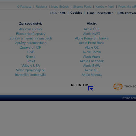
O Patria.cz
|
Reklama
|
Mapa Stránek
|
Skupina Patria
|
Kariéra v Patrii
|
Podmínky uží
|
Cookies
|
|
RSS / XML
E-mail newsletter
SMS zpravod
Zpravodajství:
Akcie:
Akciové zprávy
Akcie ČEZ
Ekonomické zprávy
Akcie NWR
Zprávy o měnách a sazbách
Akcie Komerční banka
Zprávy o komoditách
Akcie Erste Bank
Zprávy o HDP
Akcie O2
ČNB
Akcie Kofola
Grexit
Akcie Apple
Brexit
Akcie Facebook
Volby v USA
Akcie BMW
Video zpravodajství
Akcie GE
Investiční komentáře
Akcie Moneta
Tvorba apl