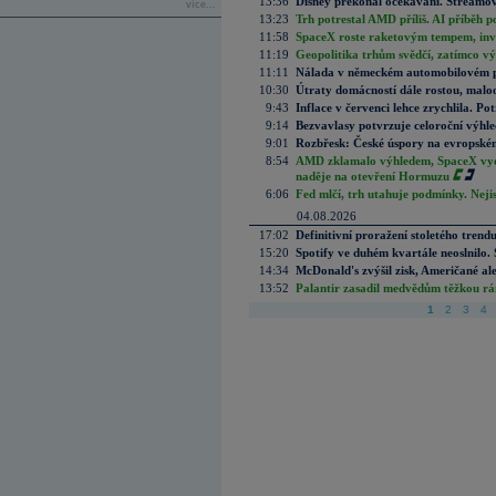
13:36
Disney překonal očekávání. Streamova
více...
13:23
Trh potrestal AMD příliš. AI příběh p
11:58
SpaceX roste raketovým tempem, inves
11:19
Geopolitika trhům svědčí, zatímco v
11:11
Nálada v německém automobilovém prů
10:30
Útraty domácností dále rostou, malo
9:43
Inflace v červenci lehce zrychlila. Pot
9:14
Bezvavlasy potvrzuje celoroční výhl
9:01
Rozbřesk: České úspory na evropském
8:54
AMD zklamalo výhledem, SpaceX vydě
naděje na otevření Hormuzu
6:06
Fed mlčí, trh utahuje podmínky. Nejis
04.08.2026
17:02
Definitivní proražení stoletého trend
15:20
Spotify ve duhém kvartále neoslnilo. 
14:34
McDonald's zvýšil zisk, Američané ale
13:52
Palantir zasadil medvědům těžkou rá
1
2
3
4