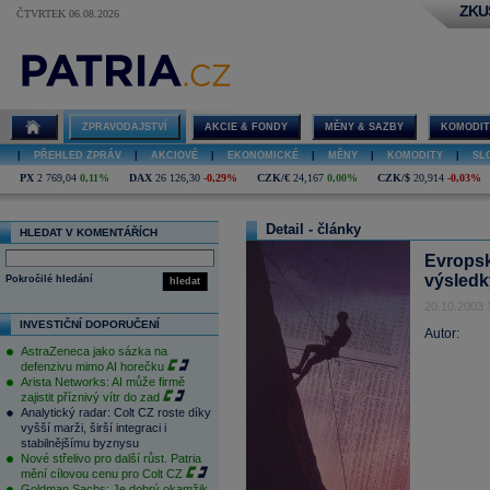
ZKU
ČTVRTEK 06.08.2026
ZPRAVODAJSTVÍ
AKCIE & FONDY
MĚNY & SAZBY
KOMODIT
|
PŘEHLED ZPRÁV
|
AKCIOVÉ
|
EKONOMICKÉ
|
MĚNY
|
KOMODITY
|
SL
PX
2 769,04
0,11%
DAX
26 126,30
-0,29%
CZK/€
24,167
0,00%
CZK/$
20,914
-0,03%
Detail - články
HLEDAT V KOMENTÁŘÍCH
Evropsk
výsledk
Pokročilé hledání
hledat
20.10.2003 
INVESTIČNÍ DOPORUČENÍ
Autor:
AstraZeneca jako sázka na
defenzivu mimo AI horečku
Arista Networks: AI může firmě
zajistit příznivý vítr do zad
Analytický radar: Colt CZ roste díky
vyšší marži, širší integraci i
stabilnějšímu byznysu
Nové střelivo pro další růst. Patria
mění cílovou cenu pro Colt CZ
Goldman Sachs: Je dobrý okamžik