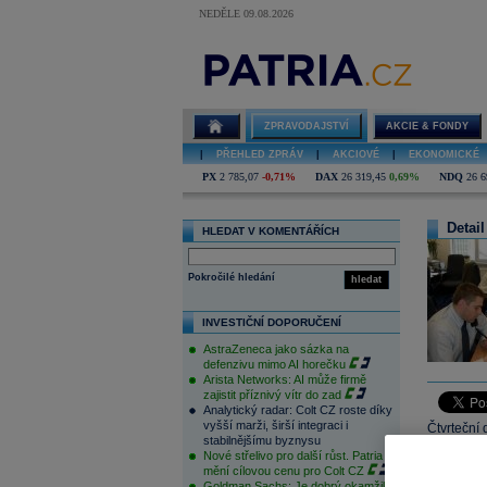
NEDĚLE 09.08.2026
ZPRAVODAJSTVÍ
AKCIE & FONDY
|
PŘEHLED ZPRÁV
|
AKCIOVÉ
|
EKONOMICKÉ
PX
2 785,07
-0,71%
DAX
26 319,45
0,69%
NDQ
26 6
Detail
HLEDAT V KOMENTÁŘÍCH
Pokročilé hledání
hledat
INVESTIČNÍ DOPORUČENÍ
AstraZeneca jako sázka na
defenzivu mimo AI horečku
Arista Networks: AI může firmě
zajistit příznivý vítr do zad
Analytický radar: Colt CZ roste díky
vyšší marži, širší integraci i
Čtvrteční
stabilnějšímu byznysu
krátkodobé
Nové střelivo pro další růst. Patria
641,7 bod
mění cílovou cenu pro Colt CZ
Goldman Sachs: Je dobrý okamžik