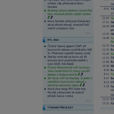
výhled. Lilly překonává Novo
08
Nordisk
8:41
Ví
Booking ukázal odolnost cestovního
07
trhu. Investoři přešli i slabší výhled
22:05
Sl
Novo Nordisk překonal očekávání,
17:51
Ak
akcie přesto klesají. Investoři řeší
16:20
UE
marže a budoucí růst
pr
více...
15:35
Ak
14:46
Vy
IPO, M&A
fi
12:55
Co
Čínský čipový gigant CXMT při
burzovním debutu vystřelil přes 500
12:35
Po
%. Překonal i největší banku země
12:26
Zá
Stát by mohl dát na burzu až 40
11:52
ČE
procent akcií pražského letiště v
11:00
Pe
roce 2028, řekl Babiš
10:30
Hl
Čínský Moonshot AI míří na burzu.
8:59
Ko
Jeho model Kimi K3 znovu rozvířil
8:51
Vý
debatu o budoucnosti AI
SK Hynix míří na Nasdaq. O jeden z
8:47
Ro
největších burzovních debutů v
8:14
CS
historii je obrovský zájem
5:50
Sr
Nová vlna mega IPO hýbe trhy.
vý
Rychlé zařazování do indexů
06
přináší šance i rizika
15:57
ČN
více...
15:31
Zá
TÝDENNÍ PŘEHLEDY