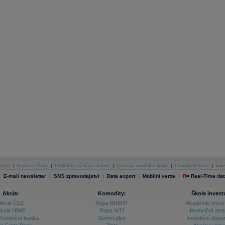
atria
|
Kariéra v Patrii
|
Podmínky užívání stránek
|
Ochrana osobních údajů
|
Pravidla diskuse
|
Inve
|
|
|
|
|
E-mail newsletter
SMS zpravodajství
Data export
Mobilní verze
R
=
Real-Time dat
Akcie:
Komodity:
Škola invest
Akcie ČEZ
Ropa BRENT
Akademie inves
kcie NWR
Ropa WTI
Investiční stra
Komerční banka
Zemní plyn
Investiční dopo