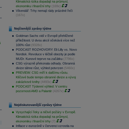
Klimatická rizika dopadají na průmysl,
ekonomiku i finanční trhy
(169x)
Víkendář: Trhy nemají rády prázdné řeči
(167x)
Nejčtenější zprávy týdne
Goldman Sachs vidí v Evropě přehlížené
příležitosti. U dvou akcií očekává více než
i
100% růst
(9328x)
PODCAST ROZHOVORY: Eli Lilly vs. Novo
Nordisk. Revoluce v léčbě obezity je podle
MUDr. Kunové teprve na začátku
(7796x)
CSG výrazně překonala odhady. Obranná
divize táhne růst, výhled potvrzen
(5460x)
PREVIEW: CSG míří k dalšímu růstu.
Klíčové bude tempo obranné divize a vývoj
zakázkové knihy
(4493x)
PODCAST Týdenní výhled: V centru
pozornosti AMD a Palantir
(4267x)
Nejdiskutovanější zprávy týdne
Vysychající řeky a ničivé požáry v Evropě.
Klimatická rizika dopadají na průmysl,
ekonomiku i finanční trhy
(7)
Inflace v eurozóně v červenci vzrostla na