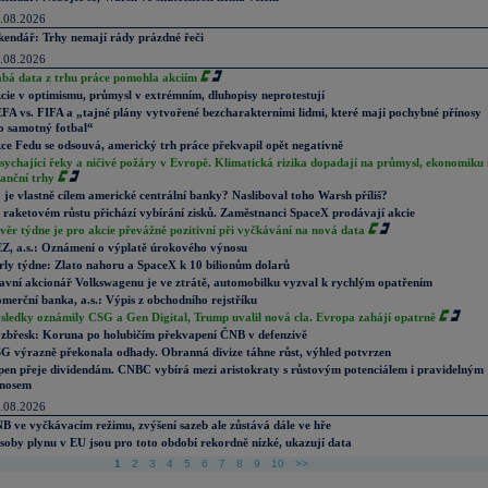
.08.2026
kendář: Trhy nemají rády prázdné řeči
.08.2026
abá data z trhu práce pomohla akciím
cie v optimismu, průmysl v extrémním, dluhopisy neprotestují
FA vs. FIFA a „tajné plány vytvořené bezcharakterními lidmi, které mají pochybné přínosy
o samotný fotbal“
ce Fedu se odsouvá, americký trh práce překvapil opět negativně
sychající řeky a ničivé požáry v Evropě. Klimatická rizika dopadají na průmysl, ekonomiku 
nanční trhy
 je vlastně cílem americké centrální banky? Nasliboval toho Warsh příliš?
 raketovém růstu přichází vybírání zisků. Zaměstnanci SpaceX prodávají akcie
věr týdne je pro akcie převážně pozitivní při vyčkávání na nová data
Z, a.s.: Oznámení o výplatě úrokového výnosu
rly týdne: Zlato nahoru a SpaceX k 10 bilionům dolarů
avní akcionář Volkswagenu je ve ztrátě, automobilku vyzval k rychlým opatřením
merční banka, a.s.: Výpis z obchodního rejstříku
sledky oznámily CSG a Gen Digital, Trump uvalil nová cla. Evropa zahájí opatrně
zbřesk: Koruna po holubičím překvapení ČNB v defenzivě
G výrazně překonala odhady. Obranná divize táhne růst, výhled potvrzen
pen přeje dividendám. CNBC vybírá mezi aristokraty s růstovým potenciálem i pravidelným
nosem
.08.2026
B ve vyčkávacím režimu, zvýšení sazeb ale zůstává dále ve hře
soby plynu v EU jsou pro toto období rekordně nízké, ukazují data
1
2
3
4
5
6
7
8
9
10
>>