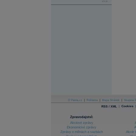
více...
O Patria.cz
|
Reklama
|
Mapa Stránek
|
Skupina P
|
Cookies
RSS / XML
Zpravodajství:
Akciové zprávy
Ekonomické zprávy
A
Zprávy o měnách a sazbách
Akcie 