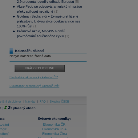
2,9 procenta, uvedl v odhadu Eurostat
(5)
Akce Fedu se odsouvá, americký trh práce
překvapil opět negativně
(1)
Goldman Sachs vidí v Evropě přehlížené
příležitosti. U dvou akcií očekává více než
100% růst
(1)
Prémiové akcie, Mag495 a další
pokračování současného cyklu
(1)
Kalendář událostí
Nebyla nalezena žádná data
UDÁLOSTI ONLINE
Dlouhodobý ekonomický kalendář ČR
Dlouhodobý ekonomický kalendář Svět
stiční disclaimer
|
Náměty
|
FAQ
|
Skupina ČSOB
a
|
=
placený obsah
ora:
Světové ekonomiky:
tování
Ekonomika ČR
tegie
Ekonomika USA
ručení
Ekonomika Čína