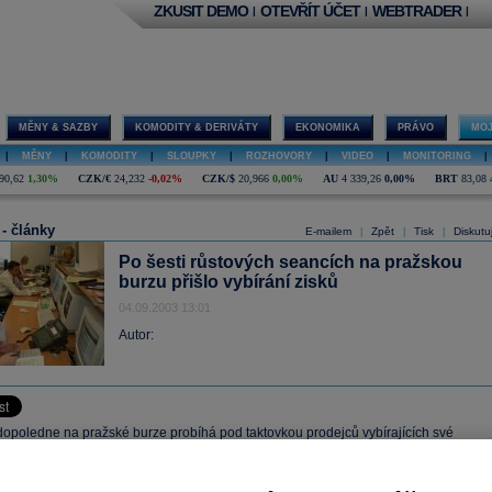
ZKUSIT DEMO
OTEVŘÍT ÚČET
WEBTRADER
|
|
|
MĚNY & SAZBY
KOMODITY & DERIVÁTY
EKONOMIKA
PRÁVO
MOJ
|
MĚNY
|
KOMODITY
|
SLOUPKY
|
ROZHOVORY
|
VIDEO
|
MONITORING
|
90,62
1,30%
CZK/€
24,232
-0,02%
CZK/$
20,966
0,00%
AU
4 339,26
0,00%
BRT
83,08
 - články
E-mailem
Zpět
Tisk
Diskutu
|
|
|
Po šesti růstových seancích na pražskou
burzu přišlo vybírání zisků
04.09.2003 13:01
Autor:
 dopoledne na pražské burze probíhá pod taktovkou prodejců vybírajících své
 zisky. Index PX 50 za poklesu většiny blue chips aktuálně ztrácí 1,1% na hodnotu
ů. Aktivita na trhu zůstává nadprůměrná, o čemž svědčí i celkový objem obchodů v