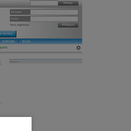
Hledej
Uživatel:
Heslo:
Nová registrace
Přihlásit
E PATRIA
DISKUSE
|
BLOG
4,61%
j
Reklama
e