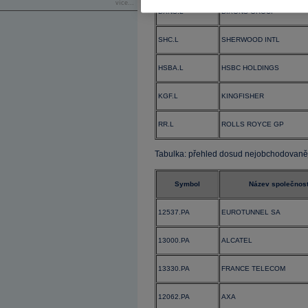
více...
DXNS.L
DIXONS GROUP
SHC.L
SHERWOOD INTL
HSBA.L
HSBC HOLDINGS
KGF.L
KINGFISHER
RR.L
ROLLS ROYCE GP
Tabulka: přehled dosud nejobchodovanějš
Symbol
Název společnost
12537.PA
EUROTUNNEL SA
13000.PA
ALCATEL
13330.PA
FRANCE TELECOM
12062.PA
AXA