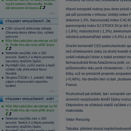
investory na horší než očekávané výsledk
využít poklesu Microsoftu. Nvidia
dál tahounem AI boomu
Hlavní evropské indexy jsou dnes právě
více...
jak půl procenta v mínusu: britský inde
dokonce 1,3%, francouzský index CAC40 
VÝSLEDKY SPOLEČNOSTÍ - ČR
panevropský index DJ STOXX 50 je též v 
CSG výrazně překonala odhady.
(-1,8%), maloobchod (-1,3%), telekomun
Obranná divize táhne růst, výhled
potvrzen
odolává potravinářský sektor (-0,4%) a zd
Růst MercadoLibre akceleruje na 50
%. Podle trhu ale roste příliš draze
Dnešní komentář CEO petrochemické spo
než očekávaném zisku za druhý kvartál nu
Nintendo navýšilo zisk o 150
uvádí oslabující dolar a slabé prodejní m
procent. Switch 2 a Mario pomohly
navzdory dražším čipům
farmaceutická firma AstaZeneca poté, co j
Rychlejší růst, vyšší marže a lepší
průlomového léku proti cholesterolu – Cre
výhled. Lilly překonává Novo
Nordisk
tržby, což se primárně projevilo propadem
Skupina ČSOB v 1. pololetí: Velký
(+0,48%). Na dnešní den si dali „dostave
zájem o financování vlastního
France.
bydlení
více...
Rozhodnutí jak britské, tak i evropské ce
VÝSLEDKY SPOLEČNOSTÍ - SVĚT
úrovních nezpůsobilo téměř žádny rozru
Odpoledne se očekává slabší začátek v U
Růst MercadoLibre akceleruje na 50
%. Podle trhu ale roste příliš draze
makrodata.
Nintendo navýšilo zisk o 150
Viktor Reischig
procent. Switch 2 a Mario pomohly
navzdory dražším čipům
Tabulka: přehled dosud nejobchodovaněj
Rychlejší růst, vyšší marže a lepší