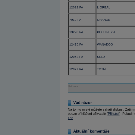
12032.PA
L OREAL
7919.PA
ORANGE
13290.PA
PECHINEY A
12415.PA
WANADOO
12052.PA
SUEZ
12027.PA
TOTAL
Reklama
Váš názor
Na tomto místě můžete zahájit diskusi. Zatím
pouze přihlášení uživatelé (
Přihlásit
). Pokud ne
zde
.
Aktuální komentáře