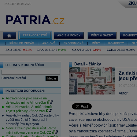
ZKU
SOBOTA 08.08.2026
ZPRAVODAJSTVÍ
AKCIE & FONDY
MĚNY & SAZBY
KOMODIT
|
PŘEHLED ZPRÁV
|
AKCIOVÉ
|
EKONOMICKÉ
|
MĚNY
|
KOMODITY
|
SL
PX
2 785,07
-0,71%
DAX
26 319,45
0,69%
CZK/€
24,224
-0,02%
CZK/$
20,959
0,00%
Detail - články
HLEDAT V KOMENTÁŘÍCH
Za dalš
jsou př
Pokročilé hledání
hledat
10.07.2003 
INVESTIČNÍ DOPORUČENÍ
Autor:
AstraZeneca jako sázka na
defenzivu mimo AI horečku
Arista Networks: AI může firmě
zajistit příznivý vítr do zad
Evropské akciové trhy dnes pokračují v d
Analytický radar: Colt CZ roste díky
závěr včerejšího obchodování v USA a pak
vyšší marži, širší integraci i
stabilnějšímu byznysu
Včerejší téměř poloviční zisk firmy Logite
Nové střelivo pro další růst. Patria
byla francouzská kosmetická firma L`Orea
mění cílovou cenu pro Colt CZ
Goldman Sachs: Je dobrý okamžik