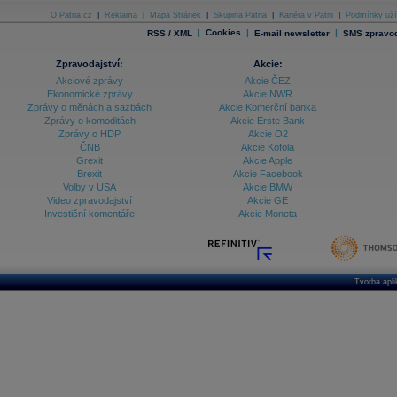
O Patria.cz
|
Reklama
|
Mapa Stránek
|
Skupina Patria
|
Kariéra v Patrii
|
Podmínky uží
|
Cookies
|
|
RSS / XML
E-mail newsletter
SMS zpravod
Zpravodajství:
Akcie:
Akciové zprávy
Akcie ČEZ
Ekonomické zprávy
Akcie NWR
Zprávy o měnách a sazbách
Akcie Komerční banka
Zprávy o komoditách
Akcie Erste Bank
Zprávy o HDP
Akcie O2
ČNB
Akcie Kofola
Grexit
Akcie Apple
Brexit
Akcie Facebook
Volby v USA
Akcie BMW
Video zpravodajství
Akcie GE
Investiční komentáře
Akcie Moneta
Tvorba apl