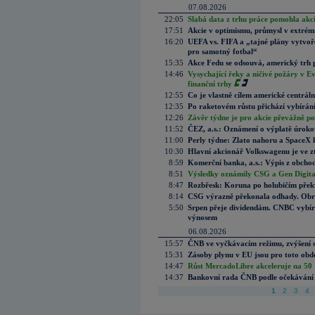
07.08.2026
22:05
Slabá data z trhu práce pomohla akc
17:51
Akcie v optimismu, průmysl v extrémn
16:20
UEFA vs. FIFA a „tajné plány vytvoř
pro samotný fotbal“
15:35
Akce Fedu se odsouvá, americký trh 
14:46
Vysychající řeky a ničivé požáry v E
finanční trhy
12:55
Co je vlastně cílem americké centrál
12:35
Po raketovém růstu přichází vybírán
12:26
Závěr týdne je pro akcie převážně po
11:52
ČEZ, a.s.: Oznámení o výplatě úrok
11:00
Perly týdne: Zlato nahoru a SpaceX 
10:30
Hlavní akcionář Volkswagenu je ve z
8:59
Komerční banka, a.s.: Výpis z obchod
8:51
Výsledky oznámily CSG a Gen Digital
8:47
Rozbřesk: Koruna po holubičím přek
8:14
CSG výrazně překonala odhady. Obran
5:50
Srpen přeje dividendám. CNBC vybírá
výnosem
06.08.2026
15:57
ČNB ve vyčkávacím režimu, zvýšení s
15:31
Zásoby plynu v EU jsou pro toto obdo
14:47
Růst MercadoLibre akceleruje na 50 %
14:37
Bankovní rada ČNB podle očekávání 
1
2
3
4