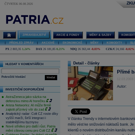
ZKU
ČTVRTEK 06.08.2026
ZPRAVODAJSTVÍ
AKCIE & FONDY
MĚNY & SAZBY
KOMODIT
|
PŘEHLED ZPRÁV
|
AKCIOVÉ
|
EKONOMICKÉ
|
MĚNY
|
KOMODITY
|
SL
PX
2 803,35
1,24%
DAX
26 181,85
0,21%
NDQ
26 363,44
-0,83%
CZK/€
24,166
-0,02%
Detail - články
HLEDAT V KOMENTÁŘÍCH
Přímé b
Pokročilé hledání
hledat
12.03.2003 
Autor:
INVESTIČNÍ DOPORUČENÍ
AstraZeneca jako sázka na
defenzivu mimo AI horečku
Arista Networks: AI může firmě
zajistit příznivý vítr do zad
Analytický radar: Colt CZ roste díky
vyšší marži, širší integraci i
V článku Trendy v internetovém bankovnic
stabilnějšímu byznysu
mělo vést ke snižování nákladů bank. Je
Nové střelivo pro další růst. Patria
klientů o novém distribučním kanálu nut
mění cílovou cenu pro Colt CZ
Goldman Sachs: Je dobrý okamžik