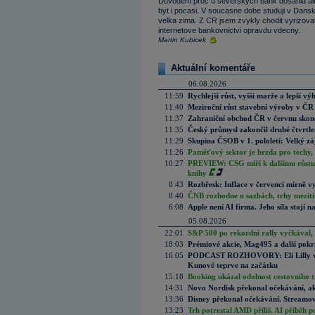
Duvodem proc u severskych bank dosahla alt
byt i pocasi. V soucasne dobe studuji v Dansk
velka zima. Z CR jsem zvykly chodit vyrizovat
internetove bankovnictvi opravdu vdecny.
Martin Kubicek
Aktuální komentáře
06.08.2026
11:59
Rychlejší růst, vyšší marže a lepší v
11:40
Meziroční růst stavební výroby v ČR
11:37
Zahraniční obchod ČR v červnu skonč
11:35
Český průmysl zakončil druhé čtvrtlet
11:29
Skupina ČSOB v 1. pololetí: Velký zá
11:26
Paměťový sektor je brzda pro techy,
10:27
PREVIEW: CSG míří k dalšímu růstu.
knihy
8:43
Rozbřesk: Inflace v červenci mírně v
8:40
ČNB rozhodne o sazbách, trhy mezitím
6:08
Apple není AI firma. Jeho síla stojí n
05.08.2026
22:01
S&P 500 po rekordní rally vyčkával,
18:03
Prémiové akcie, Mag495 a další pokr
16:05
PODCAST ROZHOVORY: Eli Lilly vs. 
Kunové teprve na začátku
15:18
Booking ukázal odolnost cestovního trh
14:31
Novo Nordisk překonal očekávání, akci
13:36
Disney překonal očekávání. Streamova
13:23
Trh potrestal AMD příliš. AI příběh p