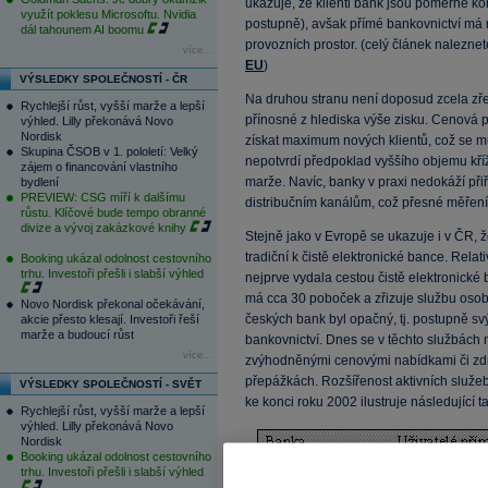
ukazuje, že klienti bank jsou poměrně k
využít poklesu Microsoftu. Nvidia
postupně), avšak přímé bankovnictví má 
dál tahounem AI boomu
provozních prostor. (celý článek naleznete
více...
EU
)
VÝSLEDKY SPOLEČNOSTÍ - ČR
Na druhou stranu není doposud zcela zře
Rychlejší růst, vyšší marže a lepší
přínosné z hlediska výše zisku. Cenová p
výhled. Lilly překonává Novo
Nordisk
získat maximum nových klientů, což se m
Skupina ČSOB v 1. pololetí: Velký
nepotvrdí předpoklad vyššího objemu kříž
zájem o financování vlastního
marže. Navíc, banky v praxi nedokáží při
bydlení
PREVIEW: CSG míří k dalšímu
distribučním kanálům, což přesné měření 
růstu. Klíčové bude tempo obranné
divize a vývoj zakázkové knihy
Stejně jako v Evropě se ukazuje i v ČR, že
tradiční k čistě elektronické bance. Rel
Booking ukázal odolnost cestovního
trhu. Investoři přešli i slabší výhled
nejprve vydala cestou čistě elektronické b
má cca 30 poboček a zřizuje službu osob
Novo Nordisk překonal očekávání,
českých bank byl opačný, tj. postupně sv
akcie přesto klesají. Investoři řeší
marže a budoucí růst
bankovnictví. Dnes se v těchto službách ně
více...
zvýhodněnými cenovými nabídkami či zd
přepážkách. Rozšířenost aktivních služeb
VÝSLEDKY SPOLEČNOSTÍ - SVĚT
ke konci roku 2002 ilustruje následující t
Rychlejší růst, vyšší marže a lepší
výhled. Lilly překonává Novo
Nordisk
Booking ukázal odolnost cestovního
trhu. Investoři přešli i slabší výhled