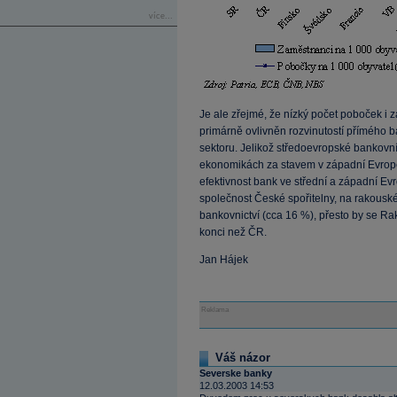
více...
Je ale zřejmé, že nízký počet poboček i
primárně ovlivněn rozvinutostí přímého b
sektoru. Jelikož středoevropské bankovn
ekonomikách za stavem v západní Evrop
efektivnost bank ve střední a západní Ev
společnost České spořitelny, na rakouské
bankovnictví (cca 16 %), přesto by se 
konci než ČR.
Jan Hájek
Reklama
Váš názor
Severske banky
12.03.2003 14:53