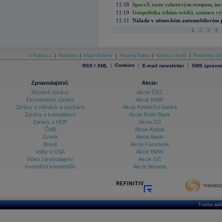
11:58
SpaceX roste raketovým tempem, inves
11:19
Geopolitika trhům svědčí, zatímco v
11:11
Nálada v německém automobilovém prů
1
2
3
4
O Patria.cz
|
Reklama
|
Mapa Stránek
|
Skupina Patria
|
Kariéra v Patrii
|
Podmínky uží
|
Cookies
|
|
RSS / XML
E-mail newsletter
SMS zpravod
Zpravodajství:
Akcie:
Akciové zprávy
Akcie ČEZ
Ekonomické zprávy
Akcie NWR
Zprávy o měnách a sazbách
Akcie Komerční banka
Zprávy o komoditách
Akcie Erste Bank
Zprávy o HDP
Akcie O2
ČNB
Akcie Kofola
Grexit
Akcie Apple
Brexit
Akcie Facebook
Volby v USA
Akcie BMW
Video zpravodajství
Akcie GE
Investiční komentáře
Akcie Moneta
Tvorba apl