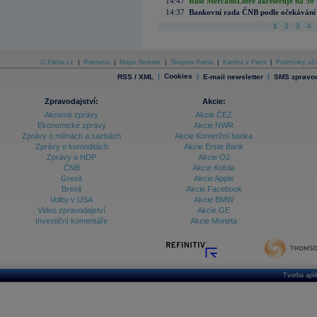
14:47
Růst MercadoLibre akceleruje na 50 %
14:37
Bankovní rada ČNB podle očekávání 
1
2
3
4
O Patria.cz
|
Reklama
|
Mapa Stránek
|
Skupina Patria
|
Kariéra v Patrii
|
Podmínky uží
|
Cookies
|
|
RSS / XML
E-mail newsletter
SMS zpravod
Zpravodajství:
Akcie:
Akciové zprávy
Akcie ČEZ
Ekonomické zprávy
Akcie NWR
Zprávy o měnách a sazbách
Akcie Komerční banka
Zprávy o komoditách
Akcie Erste Bank
Zprávy o HDP
Akcie O2
ČNB
Akcie Kofola
Grexit
Akcie Apple
Brexit
Akcie Facebook
Volby v USA
Akcie BMW
Video zpravodajství
Akcie GE
Investiční komentáře
Akcie Moneta
Tvorba apl