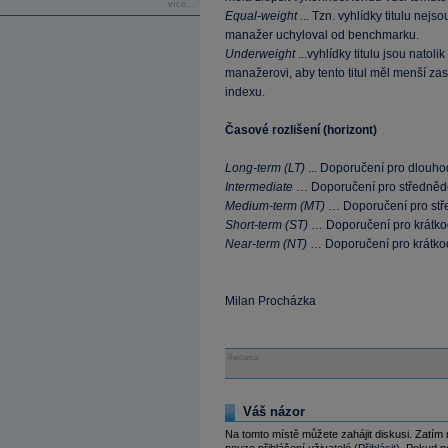
více...
Equal-weight
... Tzn. vyhlídky titulu nejs
manažer uchyloval od benchmarku.
Underweight
...vyhlídky titulu jsou natoli
manažerovi, aby tento titul měl menší za
indexu.
Časové rozlišení (horizont)
Long-term (LT)
... Doporučení pro dlouho
Intermediate
… Doporučení pro středněd
Medium-term (MT)
… Doporučení pro stř
Short-term (ST)
… Doporučení pro krátko
Near-term (NT)
… Doporučení pro krátko
Milan Procházka
Reklama
Váš názor
Na tomto místě můžete zahájit diskusi. Zatím