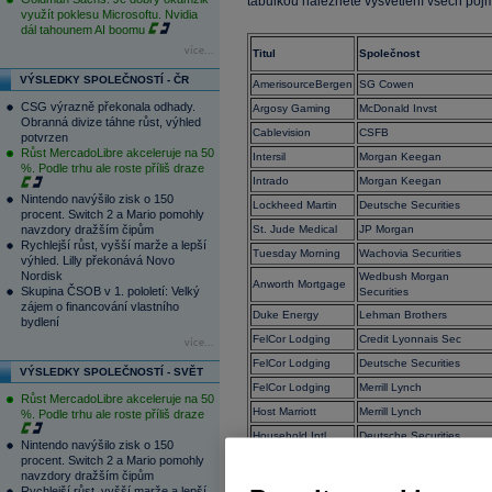
tabulkou naleznete vysvětlení všech pojmů
využít poklesu Microsoftu. Nvidia
dál tahounem AI boomu
více...
Titul
Společnost
VÝSLEDKY SPOLEČNOSTÍ - ČR
AmerisourceBergen
SG Cowen
CSG výrazně překonala odhady.
Argosy Gaming
McDonald Invst
Obranná divize táhne růst, výhled
Cablevision
CSFB
potvrzen
Růst MercadoLibre akceleruje na 50
Intersil
Morgan Keegan
%. Podle trhu ale roste příliš draze
Intrado
Morgan Keegan
Nintendo navýšilo zisk o 150
Lockheed Martin
Deutsche Securities
procent. Switch 2 a Mario pomohly
navzdory dražším čipům
St. Jude Medical
JP Morgan
Rychlejší růst, vyšší marže a lepší
Tuesday Morning
Wachovia Securities
výhled. Lilly překonává Novo
Nordisk
Wedbush Morgan
Anworth Mortgage
Skupina ČSOB v 1. pololetí: Velký
Securities
zájem o financování vlastního
Duke Energy
Lehman Brothers
bydlení
FelCor Lodging
Credit Lyonnais Sec
více...
FelCor Lodging
Deutsche Securities
VÝSLEDKY SPOLEČNOSTÍ - SVĚT
FelCor Lodging
Merrill Lynch
Růst MercadoLibre akceleruje na 50
Host Marriott
Merrill Lynch
%. Podle trhu ale roste příliš draze
Household Intl
Deutsche Securities
Nintendo navýšilo zisk o 150
procent. Switch 2 a Mario pomohly
Mediacom Comm
CSFB
navzdory dražším čipům
Panam Beverages
Prudential Securities
Rychlejší růst, vyšší marže a lepší