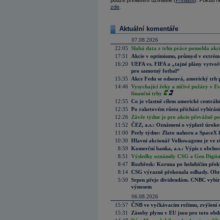
pouze přihlášení uživatelé (
Přihlásit
). Pokud ne
zde
.
Aktuální komentáře
07.08.2026
22:05
Slabá data z trhu práce pomohla akc
17:51
Akcie v optimismu, průmysl v extrémn
16:20
UEFA vs. FIFA a „tajné plány vytvoř
pro samotný fotbal“
15:35
Akce Fedu se odsouvá, americký trh 
14:46
Vysychající řeky a ničivé požáry v E
finanční trhy
12:55
Co je vlastně cílem americké centrál
12:35
Po raketovém růstu přichází vybírán
12:26
Závěr týdne je pro akcie převážně po
11:52
ČEZ, a.s.: Oznámení o výplatě úrok
11:00
Perly týdne: Zlato nahoru a SpaceX 
10:30
Hlavní akcionář Volkswagenu je ve z
8:59
Komerční banka, a.s.: Výpis z obchod
8:51
Výsledky oznámily CSG a Gen Digital
8:47
Rozbřesk: Koruna po holubičím přek
8:14
CSG výrazně překonala odhady. Obran
5:50
Srpen přeje dividendám. CNBC vybírá
výnosem
06.08.2026
15:57
ČNB ve vyčkávacím režimu, zvýšení s
15:31
Zásoby plynu v EU jsou pro toto obdo