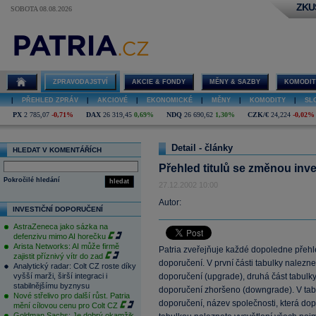
ZKU
SOBOTA 08.08.2026
ZPRAVODAJSTVÍ
AKCIE & FONDY
MĚNY & SAZBY
KOMODIT
|
PŘEHLED ZPRÁV
|
AKCIOVÉ
|
EKONOMICKÉ
|
MĚNY
|
KOMODITY
|
SL
PX
2 785,07
-0,71%
DAX
26 319,45
0,69%
NDQ
26 690,62
1,30%
CZK/€
24,224
-0,02%
Detail - články
HLEDAT V KOMENTÁŘÍCH
Přehled titulů se změnou inv
Pokročilé hledání
hledat
27.12.2002 10:00
Autor:
INVESTIČNÍ DOPORUČENÍ
AstraZeneca jako sázka na
defenzivu mimo AI horečku
Arista Networks: AI může firmě
Patria zveřejňuje každé dopoledne přehle
zajistit příznivý vítr do zad
doporučení. V první části tabulky nalezn
Analytický radar: Colt CZ roste díky
vyšší marži, širší integraci i
doporučení (upgrade), druhá část tabulky 
stabilnějšímu byznysu
doporučení zhoršeno (downgrade). V tab
Nové střelivo pro další růst. Patria
doporučení, název společnosti, která dop
mění cílovou cenu pro Colt CZ
Goldman Sachs: Je dobrý okamžik