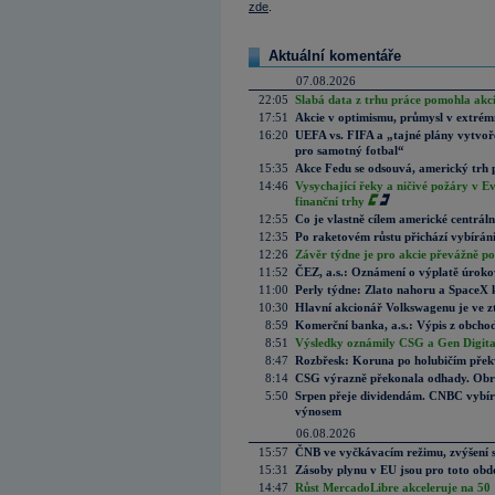
zde
.
Aktuální komentáře
07.08.2026
22:05
Slabá data z trhu práce pomohla akc
17:51
Akcie v optimismu, průmysl v extrémn
16:20
UEFA vs. FIFA a „tajné plány vytvoř
pro samotný fotbal“
15:35
Akce Fedu se odsouvá, americký trh 
14:46
Vysychající řeky a ničivé požáry v E
finanční trhy
12:55
Co je vlastně cílem americké centrál
12:35
Po raketovém růstu přichází vybírán
12:26
Závěr týdne je pro akcie převážně po
11:52
ČEZ, a.s.: Oznámení o výplatě úrok
11:00
Perly týdne: Zlato nahoru a SpaceX 
10:30
Hlavní akcionář Volkswagenu je ve z
8:59
Komerční banka, a.s.: Výpis z obchod
8:51
Výsledky oznámily CSG a Gen Digital
8:47
Rozbřesk: Koruna po holubičím přek
8:14
CSG výrazně překonala odhady. Obran
5:50
Srpen přeje dividendám. CNBC vybírá
výnosem
06.08.2026
15:57
ČNB ve vyčkávacím režimu, zvýšení s
15:31
Zásoby plynu v EU jsou pro toto obdo
14:47
Růst MercadoLibre akceleruje na 50 %