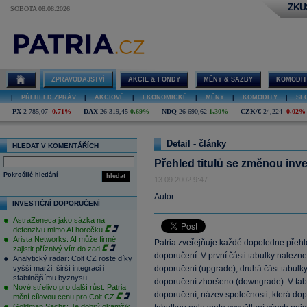
ZKU
SOBOTA 08.08.2026
ZPRAVODAJSTVÍ
AKCIE & FONDY
MĚNY & SAZBY
KOMODIT
|
PŘEHLED ZPRÁV
|
AKCIOVÉ
|
EKONOMICKÉ
|
MĚNY
|
KOMODITY
|
SL
PX
2 785,07
-0,71%
DAX
26 319,45
0,69%
NDQ
26 690,62
1,30%
CZK/€
24,224
-0,02%
Detail - články
HLEDAT V KOMENTÁŘÍCH
Přehled titulů se změnou inv
Pokročilé hledání
hledat
13.09.2002 9:47
Autor:
INVESTIČNÍ DOPORUČENÍ
AstraZeneca jako sázka na
defenzivu mimo AI horečku
Arista Networks: AI může firmě
Patria zveřejňuje každé dopoledne přehle
zajistit příznivý vítr do zad
doporučení. V první části tabulky nalezn
Analytický radar: Colt CZ roste díky
vyšší marži, širší integraci i
doporučení (upgrade), druhá část tabulky 
stabilnějšímu byznysu
doporučení zhoršeno (downgrade). V tab
Nové střelivo pro další růst. Patria
doporučení, název společnosti, která dop
mění cílovou cenu pro Colt CZ
Goldman Sachs: Je dobrý okamžik