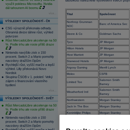
tabulkou naleznete vysvětlení všech pojmů
využít poklesu Microsoftu. Nvidia
dál tahounem AI boomu
více...
Titul
Společnost
VÝSLEDKY SPOLEČNOSTÍ - ČR
Northrop Grumman
Banc of America Sec
NOC
CSG výrazně překonala odhady.
Obranná divize táhne růst, výhled
Deere & Co
Goldman Sachs
potvrzen
Růst MercadoLibre akceleruje na 50
Tyco
JP Morgan
%. Podle trhu ale roste příliš draze
Hilton Hotels
JP Morgan
Nintendo navýšilo zisk o 150
Host Marriott
JP Morgan
procent. Switch 2 a Mario pomohly
navzdory dražším čipům
Starwood Hotels
JP Morgan
Rychlejší růst, vyšší marže a lepší
Argosy Gaming
Merrill Lynch
výhled. Lilly překonává Novo
Nordisk
Molex
CSFB
Skupina ČSOB v 1. pololetí: Velký
Salomon Smith
zájem o financování vlastního
Limited Too
Barney
bydlení
Salomon Smith
více...
Weatherford Intl
Barney
VÝSLEDKY SPOLEČNOSTÍ - SVĚT
Northwestern
Morgan Stanley
Růst MercadoLibre akceleruje na 50
Jack In The Box
Morgan Stanley
%. Podle trhu ale roste příliš draze
Koninklijke Philips
Morgan Stanley
Nintendo navýšilo zisk o 150
Marriott
JP Morgan
procent. Switch 2 a Mario pomohly
navzdory dražším čipům
Vodafone Group PLC
UBS Warburg
Rychlejší růst, vyšší marže a lepší