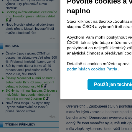
Povolte cookies a 
výhled. Lilly překonává Novo
Nejčastěji používané škály investičníc
Nordisk
naplno
Booking ukázal odolnost cestovního
trhu. Investoři přešli i slabší výhled
Strong buy
…. Silné doporučení kupovat
Stačí kliknout na tlačítko „Souhla
Buy
… Kupovat
Novo Nordisk překonal očekávání,
skupinu ČSOB a vybrané třetí stran
Neutral
… Neutrální doporučení / Držet
akcie přesto klesají. Investoři řeší
marže a budoucí růst
Sell
… Prodat
Abychom Vám mohli poskytnout víc
více...
Strong sell
… Silné doporučení prodat
ČSOB, tak si tyto údaje můžeme vz
IPO, M&A
poskytnout co nejlepší klientský zá
Buy
… Kupovat
analytická činnost a předávání coo
Čínský čipový gigant CXMT při
Accumulate
… Akumulovat (pomalu kupova
burzovním debutu vystřelil přes 500
Hold
… Držet
%. Překonal i největší banku země
Detailně si cookies můžete upravit
Stát by mohl dát na burzu až 40
Reduce
… Redukovat (pomalu prodávat, 
podmínkách cookies Patria
.
procent akcií pražského letiště v
Sell
… Prodávat
roce 2028, řekl Babiš
Čínský Moonshot AI míří na burzu.
Jeho model Kimi K3 znovu rozvířil
(Market) Outperform
… Očekává se, že kurz
Použít jen techn
debatu o budoucnosti AI
(Market) Perform
…. Kurz titulu se bude v
SK Hynix míří na Nasdaq. O jeden z
největších burzovních debutů v
(Market) Underperform
… Očekává se, že k
historii je obrovský zájem
Nová vlna mega IPO hýbe trhy.
Overweight
... Zastoupení titulu v portfo
Rychlé zařazování do indexů
přináší šance i rizika
manažer bývá zpravidla hodnocen podle t
více...
benchmarku). Doporučení overweight tedy z
dobrý, že fond manažer by jej měl mít v po
TÝDENNÍ PŘEHLEDY
měla zlepšit výkonnost fondu vůči tomut