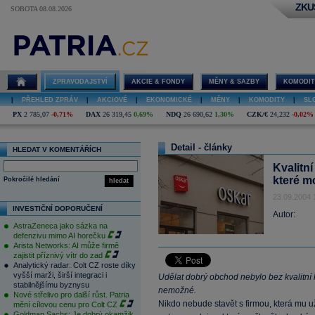
ZKU
SOBOTA 08.08.2026
ZPRAVODAJSTVÍ
AKCIE & FONDY
MĚNY & SAZBY
KOMODIT
|
PŘEHLED ZPRÁV
|
AKCIOVÉ
|
EKONOMICKÉ
|
MĚNY
|
KOMODITY
|
SL
PX
2 785,07
-0,71%
DAX
26 319,45
0,69%
NDQ
26 690,62
1,30%
CZK/€
24,232
-0,02%
Detail - články
HLEDAT V KOMENTÁŘÍCH
Kvalitn
které m
Pokročilé hledání
hledat
23.09.2004 
INVESTIČNÍ DOPORUČENÍ
Autor:
AstraZeneca jako sázka na
defenzivu mimo AI horečku
Arista Networks: AI může firmě
zajistit příznivý vítr do zad
Analytický radar: Colt CZ roste díky
vyšší marži, širší integraci i
Udělat dobrý obchod nebylo bez kvalitní
stabilnějšímu byznysu
nemožné.
Nové střelivo pro další růst. Patria
Nikdo nebude stavět s firmou, která mu u
mění cílovou cenu pro Colt CZ
Goldman Sachs: Je dobrý okamžik