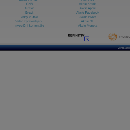
ČNB
Akcie Kofola
Grexit
Akcie Apple
Brexit
Akcie Facebook
Volby v USA
Akcie BMW
Video zpravodajství
Akcie GE
Investiční komentáře
Akcie Moneta
Tvorba apl