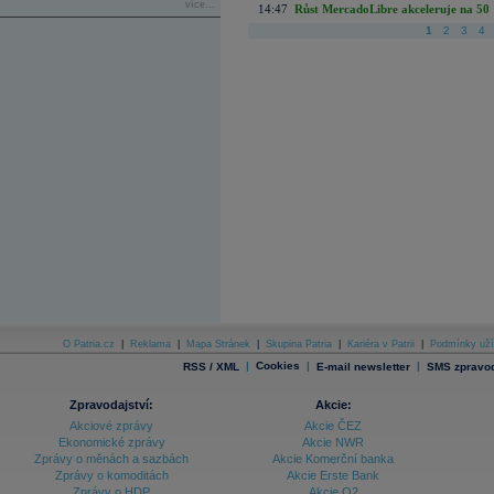
více...
14:47
Růst MercadoLibre akceleruje na 50 %
1
2
3
4
O Patria.cz
|
Reklama
|
Mapa Stránek
|
Skupina Patria
|
Kariéra v Patrii
|
Podmínky uží
|
Cookies
|
|
RSS / XML
E-mail newsletter
SMS zpravod
Zpravodajství:
Akcie:
Akciové zprávy
Akcie ČEZ
Ekonomické zprávy
Akcie NWR
Zprávy o měnách a sazbách
Akcie Komerční banka
Zprávy o komoditách
Akcie Erste Bank
Zprávy o HDP
Akcie O2