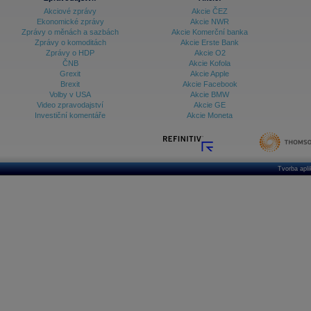
Akciové zprávy
Akcie ČEZ
Ekonomické zprávy
Akcie NWR
Zprávy o měnách a sazbách
Akcie Komerční banka
Zprávy o komoditách
Akcie Erste Bank
Zprávy o HDP
Akcie O2
ČNB
Akcie Kofola
Grexit
Akcie Apple
Brexit
Akcie Facebook
Volby v USA
Akcie BMW
Video zpravodajství
Akcie GE
Investiční komentáře
Akcie Moneta
Tvorba apl