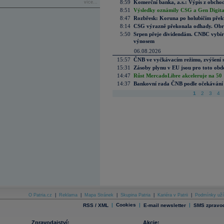
8:59
Komerční banka, a.s.: Výpis z obchod
více...
8:51
Výsledky oznámily CSG a Gen Digital
8:47
Rozbřesk: Koruna po holubičím přek
8:14
CSG výrazně překonala odhady. Obran
5:50
Srpen přeje dividendám. CNBC vybírá
výnosem
06.08.2026
15:57
ČNB ve vyčkávacím režimu, zvýšení s
15:31
Zásoby plynu v EU jsou pro toto obdo
14:47
Růst MercadoLibre akceleruje na 50 %
14:37
Bankovní rada ČNB podle očekávání 
1
2
3
4
O Patria.cz
|
Reklama
|
Mapa Stránek
|
Skupina Patria
|
Kariéra v Patrii
|
Podmínky uží
|
Cookies
|
|
RSS / XML
E-mail newsletter
SMS zpravod
Zpravodajství:
Akcie: