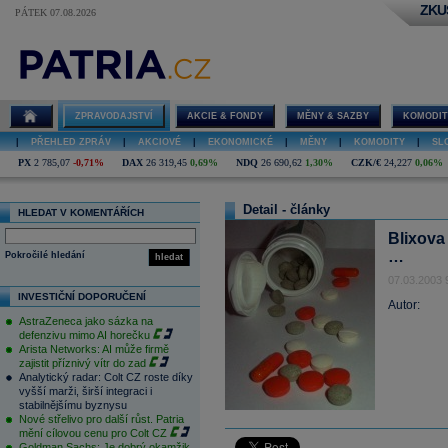
ZKU
PÁTEK 07.08.2026
ZPRAVODAJSTVÍ
AKCIE & FONDY
MĚNY & SAZBY
KOMODIT
|
PŘEHLED ZPRÁV
|
AKCIOVÉ
|
EKONOMICKÉ
|
MĚNY
|
KOMODITY
|
SL
PX
2 785,07
-0,71%
DAX
26 319,45
0,69%
NDQ
26 690,62
1,30%
CZK/€
24,227
0,06%
Detail - články
HLEDAT V KOMENTÁŘÍCH
Blixova
…
Pokročilé hledání
hledat
07.03.2003 
INVESTIČNÍ DOPORUČENÍ
Autor:
AstraZeneca jako sázka na
defenzivu mimo AI horečku
Arista Networks: AI může firmě
zajistit příznivý vítr do zad
Analytický radar: Colt CZ roste díky
vyšší marži, širší integraci i
stabilnějšímu byznysu
Nové střelivo pro další růst. Patria
mění cílovou cenu pro Colt CZ
Goldman Sachs: Je dobrý okamžik