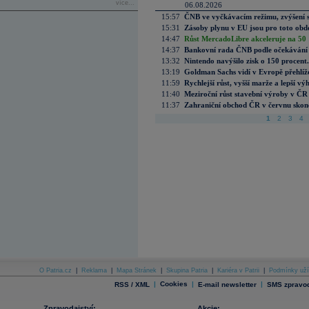
více...
06.08.2026
15:57
ČNB ve vyčkávacím režimu, zvýšení s
15:31
Zásoby plynu v EU jsou pro toto obdo
14:47
Růst MercadoLibre akceleruje na 50 %
14:37
Bankovní rada ČNB podle očekávání 
13:32
Nintendo navýšilo zisk o 150 procen
13:19
Goldman Sachs vidí v Evropě přehlíže
11:59
Rychlejší růst, vyšší marže a lepší v
11:40
Meziroční růst stavební výroby v ČR
11:37
Zahraniční obchod ČR v červnu skonč
1
2
3
4
O Patria.cz
|
Reklama
|
Mapa Stránek
|
Skupina Patria
|
Kariéra v Patrii
|
Podmínky uží
|
Cookies
|
|
RSS / XML
E-mail newsletter
SMS zpravod
Zpravodajství:
Akcie: