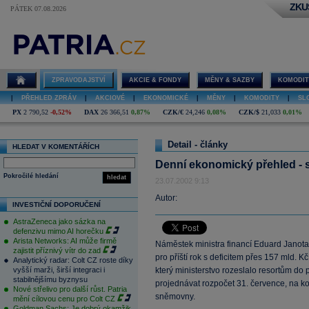
ZKU
PÁTEK 07.08.2026
ZPRAVODAJSTVÍ
AKCIE & FONDY
MĚNY & SAZBY
KOMODIT
|
PŘEHLED ZPRÁV
|
AKCIOVÉ
|
EKONOMICKÉ
|
MĚNY
|
KOMODITY
|
SL
PX
2 790,52
-0,52%
DAX
26 366,51
0,87%
CZK/€
24,246
0,08%
CZK/$
21,033
0,01%
Detail - články
HLEDAT V KOMENTÁŘÍCH
Denní ekonomický přehled - 
Pokročilé hledání
hledat
23.07.2002 9:13
Autor:
INVESTIČNÍ DOPORUČENÍ
AstraZeneca jako sázka na
defenzivu mimo AI horečku
Arista Networks: AI může firmě
Náměstek ministra financí Eduard Janota 
zajistit příznivý vítr do zad
pro příští rok s deficitem přes 157 mld. K
Analytický radar: Colt CZ roste díky
vyšší marži, širší integraci i
který ministerstvo rozeslalo resortům do
stabilnějšímu byznysu
projednávat rozpočet 31. července, na kon
Nové střelivo pro další růst. Patria
sněmovny.
mění cílovou cenu pro Colt CZ
Goldman Sachs: Je dobrý okamžik