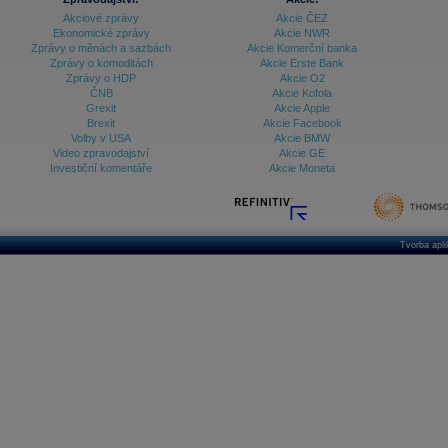
Akciové zprávy
Akcie ČEZ
Ekonomické zprávy
Akcie NWR
Zprávy o měnách a sazbách
Akcie Komerční banka
Zprávy o komoditách
Akcie Erste Bank
Zprávy o HDP
Akcie O2
ČNB
Akcie Kofola
Grexit
Akcie Apple
Brexit
Akcie Facebook
Volby v USA
Akcie BMW
Video zpravodajství
Akcie GE
Investiční komentáře
Akcie Moneta
Tvorba apl